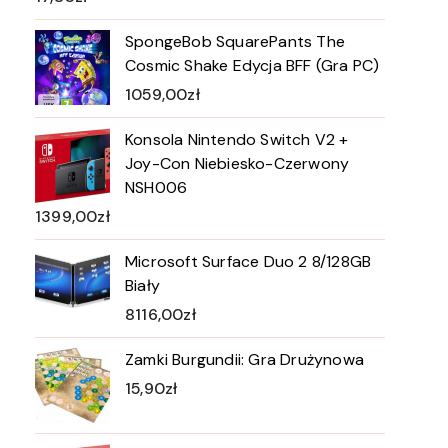
SpongeBob SquarePants The
Cosmic Shake Edycja BFF (Gra PC)
1059,00
zł
Konsola Nintendo Switch V2 +
Joy-Con Niebiesko-Czerwony
NSH006
1399,00
zł
Microsoft Surface Duo 2 8/128GB
Biały
8116,00
zł
Zamki Burgundii: Gra Drużynowa
15,90
zł