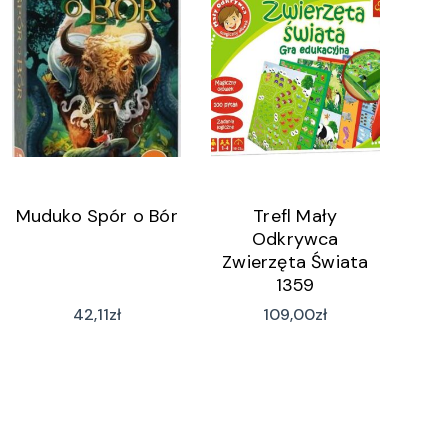
Muduko Spór o Bór
Trefl Mały
Odkrywca
Zwierzęta Świata
1359
42,11
zł
109,00
zł