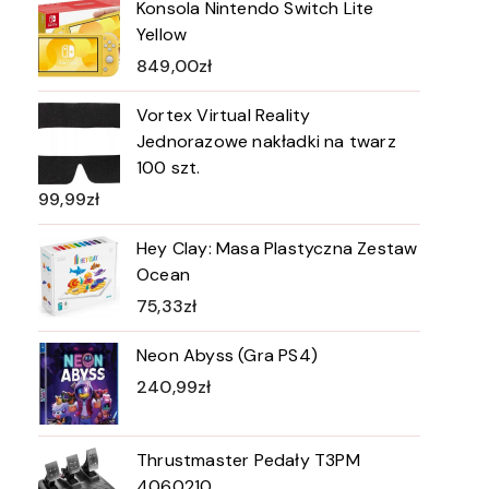
Konsola Nintendo Switch Lite
Yellow
849,00
zł
Vortex Virtual Reality
Jednorazowe nakładki na twarz
100 szt.
99,99
zł
Hey Clay: Masa Plastyczna Zestaw
Ocean
75,33
zł
Neon Abyss (Gra PS4)
240,99
zł
Thrustmaster Pedały T3PM
4060210