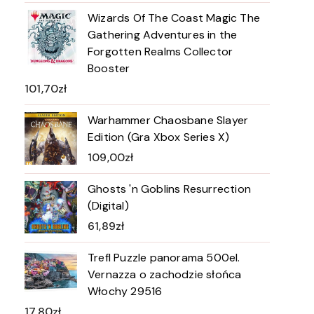
Wizards Of The Coast Magic The
Gathering Adventures in the
Forgotten Realms Collector
Booster
101,70
zł
Warhammer Chaosbane Slayer
Edition (Gra Xbox Series X)
109,00
zł
Ghosts 'n Goblins Resurrection
(Digital)
61,89
zł
Trefl Puzzle panorama 500el.
Vernazza o zachodzie słońca
Włochy 29516
17,80
zł