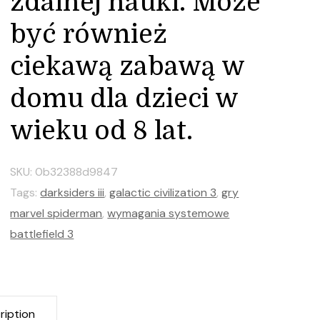
zdalnej nauki. Może
być również
ciekawą zabawą w
domu dla dzieci w
wieku od 8 lat.
SKU:
0b32388d9847
Tags:
darksiders iii
,
galactic civilization 3
,
gry
marvel spiderman
,
wymagania systemowe
battlefield 3
ription