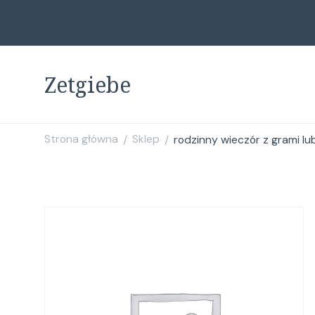
Zetgiebe
Strona główna
Sklep
rodzinny wieczór z grami l
/
/