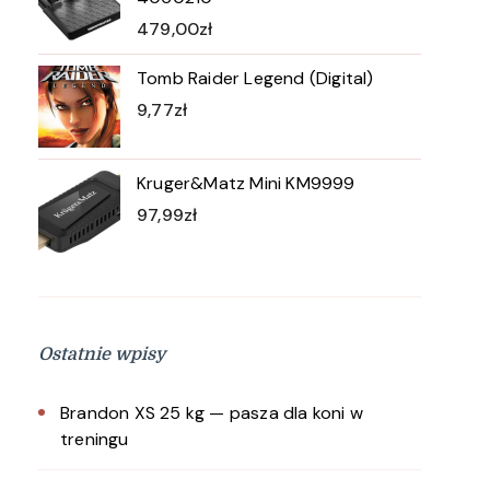
479,00
zł
Tomb Raider Legend (Digital)
9,77
zł
Kruger&Matz Mini KM9999
97,99
zł
Ostatnie wpisy
Brandon XS 25 kg — pasza dla koni w
treningu