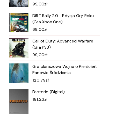
99,00
zł
DiRT Rally 2.0 - Edycja Gry Roku
(Gra Xbox One)
69,00
zł
Call of Duty: Advanced Warfare
(Gra PS3)
99,00
zł
Gra planszowa Wojna o Pierścień:
Panowie Śródziemia
120,79
zł
Factorio (Digital)
181,23
zł