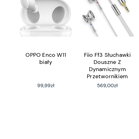
OPPO Enco W11
Fiio Ff3 Słuchawki
biały
Douszne Z
Dynamicznym
Przetwornikiem
Berylowym – Silver
99,99
zł
569,00
zł