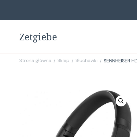
Zetgiebe
Strona główna
Sklep
Słuchawki
SENNHEISER H
/
/
/