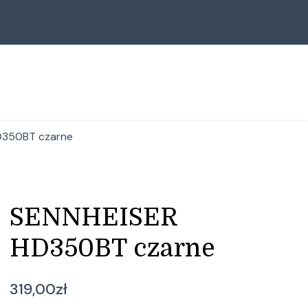
D350BT czarne
SENNHEISER
HD350BT czarne
319,00
zł