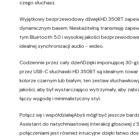
czego słuchasz.
Wyjątkowy bezprzewodowy dźwiękHD 350BT zapewnia
dynamicznym basem. Nieskazitelną transmisję zape
tym Bluetooth 5.0 i wysokiej jakości bezprzewodowe 
idealnej synchronizacji audio ‒ wideo.
Codziennie przez cały dzieńDzięki imponującej 30-go
przez USB-C słuchawki HD 350BT są idealnym towarz
kolorze czarnym lub białym, ten zestaw słuchawkowy
jakości, aby był wystarczająco wytrzymały, aby zab
łączy wygodę i minimalistyczny styl.
Połącz się i współdziałajAbyś mógł być jeszcze bar
Assistant do natychmiastowej interakcji głosowej z S
połączeniami jest również intuicyjne dzięki łatwo 