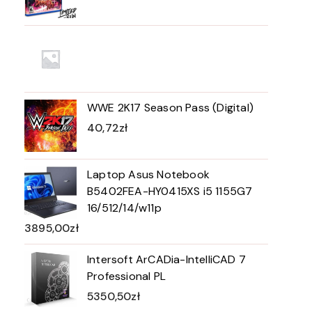
WWE 2K17 Season Pass (Digital)
40,72
zł
Laptop Asus Notebook
B5402FEA-HY0415XS i5 1155G7
16/512/14/w11p
3895,00
zł
Intersoft ArCADia-IntelliCAD 7
Professional PL
5350,50
zł