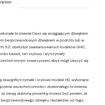
ription
skonałe brzmienie.Ciesz się wciągającym dźwiękiem
ałym bezprzewodowym dźwiękiem w podróży lub w
ooth 5.0, obsłudze zaawansowanych kodeków (AAC,
ści baterii, ten stylowy i wytrzymały
zechstronnym towarzyszem, abyś mógł cieszyć się
dą okazjęWytrzymałe i stylowe modele HD, wykonane
łączenie wszechstronności i doskonałego brzmienia.
ze swoją ulubioną piosenką możesz być pewien, że
 bezprzewodowego dźwięku, niezależnie od tego,