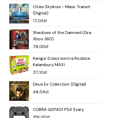
Cities Skylines - Mass Transit
(Digital)
17,03
zł
Shadows of the Damned (Gra
Xbox 360)
78,00
zł
Kangur Dzieci kontra Rodzice.
Kalambury MAXI
37,10
zł
Deus Ex Collection (Digital)
48,04
zł
COBRA QSP401 PS4 Szary
159,00
zł