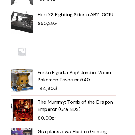
Hori XS Fighting Stick α AB11-001U
850,29
zł
Funko Figurka Pop! Jumbo: 25cm
Pokemon Eevee nr 540
144,90
zł
The Mummy: Tomb of the Dragon
Emperor (Gra NDS)
80,00
zł
Gra planszowa Hasbro Gaming