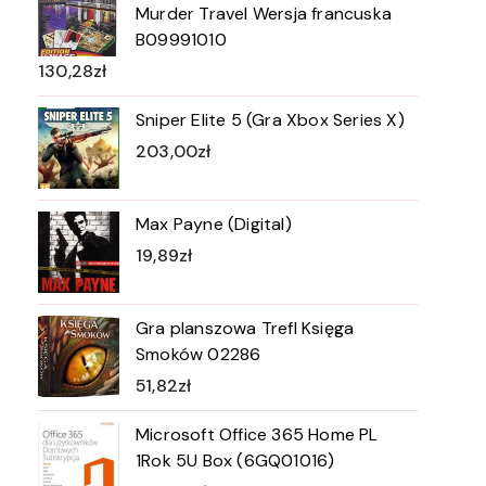
Murder Travel Wersja francuska
B09991010
130,28
zł
Sniper Elite 5 (Gra Xbox Series X)
203,00
zł
Max Payne (Digital)
19,89
zł
Gra planszowa Trefl Księga
Smoków 02286
51,82
zł
Microsoft Office 365 Home PL
1Rok 5U Box (6GQ01016)