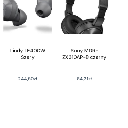
Lindy LE400W
Sony MDR-
Szary
ZX310AP-B czarny
244,50
zł
84,21
zł