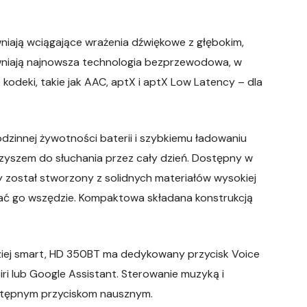
ją wciągające wrażenia dźwiękowe z głębokim,
wniają najnowsza technologia bezprzewodowa, w
kodeki, takie jak AAC, aptX i aptX Low Latency – dla
dzinnej żywotności baterii i szybkiemu ładowaniu
yszem do słuchania przez cały dzień. Dostępny w
 został stworzony z solidnych materiałów wysokiej
rać go wszędzie. Kompaktowa składana konstrukcją
dziej smart, HD 350BT ma dedykowany przycisk Voice
iri lub Google Assistant. Sterowanie muzyką i
dostępnym przyciskom nausznym.