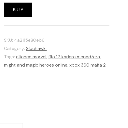
KUP
SKU:
4a2115e80eb6
Category:
Słuchawki
Tags:
alliance marvel
,
fifa 17 kariera menedżera
,
might and magic heroes online
,
xbox 360 mafia 2