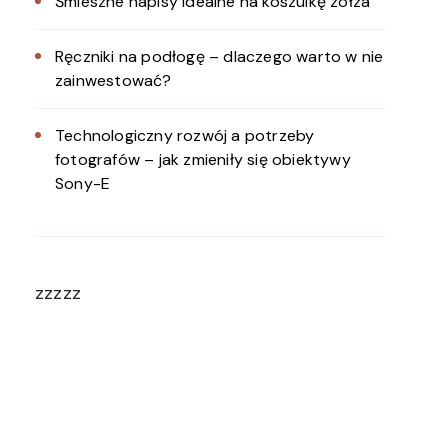
Śmieszne napisy idealne na koszulkę zołza
Ręczniki na podłogę – dlaczego warto w nie
zainwestować?
Technologiczny rozwój a potrzeby
fotografów – jak zmieniły się obiektywy
Sony-E
zzzzz