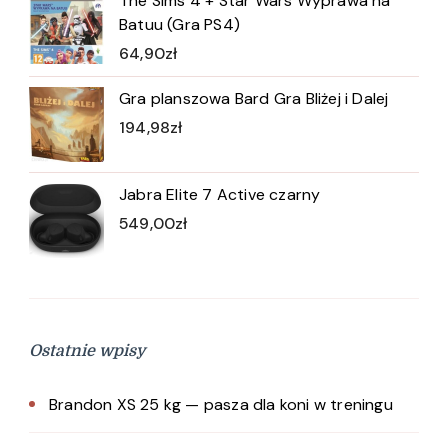
The Sims 4 + Star Wars Wyprawa na
Batuu (Gra PS4)
64,90
zł
Gra planszowa Bard Gra Bliżej i Dalej
194,98
zł
Jabra Elite 7 Active czarny
549,00
zł
Ostatnie wpisy
Brandon XS 25 kg — pasza dla koni w treningu