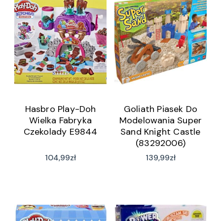
Hasbro Play-Doh
Goliath Piasek Do
Wielka Fabryka
Modelowania Super
Czekolady E9844
Sand Knight Castle
(83292006)
104,99
zł
139,99
zł