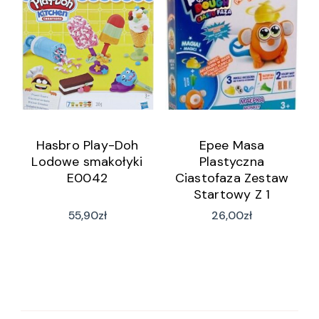
Hasbro Play-Doh
Epee Masa
Lodowe smakołyki
Plastyczna
E0042
Ciastofaza Zestaw
Startowy Z 1
Motorkiem I
55,90
zł
26,00
zł
Akcesoriami Małpka