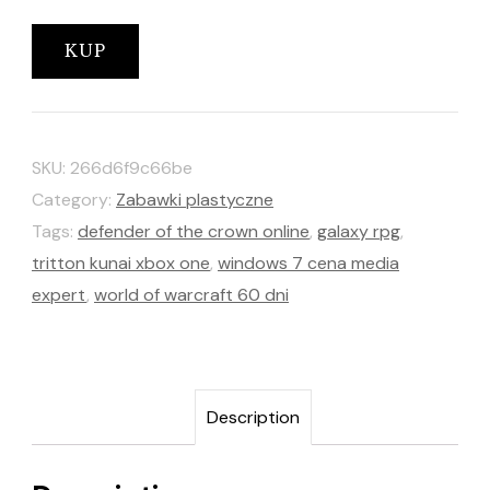
KUP
SKU:
266d6f9c66be
Category:
Zabawki plastyczne
Tags:
defender of the crown online
,
galaxy rpg
,
tritton kunai xbox one
,
windows 7 cena media
expert
,
world of warcraft 60 dni
Description