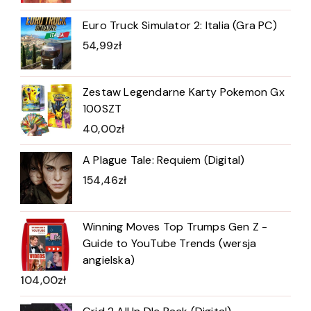
Euro Truck Simulator 2: Italia (Gra PC)
54,99
zł
Zestaw Legendarne Karty Pokemon Gx
100SZT
40,00
zł
A Plague Tale: Requiem (Digital)
154,46
zł
Winning Moves Top Trumps Gen Z -
Guide to YouTube Trends (wersja
angielska)
104,00
zł