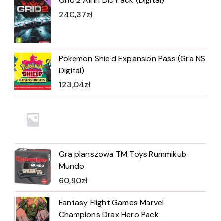
Grid 2 All In Dlc Pack (Digital)
240,37
zł
Pokemon Shield Expansion Pass (Gra NS
Digital)
123,04
zł
Gra planszowa TM Toys Rummikub
Mundo
60,90
zł
Fantasy Flight Games Marvel
Champions Drax Hero Pack