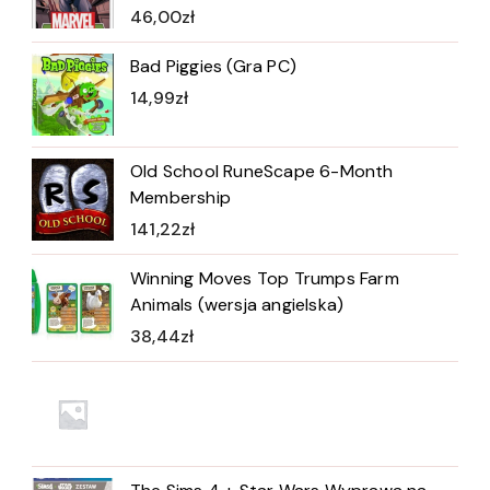
46,00
zł
Bad Piggies (Gra PC)
14,99
zł
Old School RuneScape 6-Month
Membership
141,22
zł
Winning Moves Top Trumps Farm
Animals (wersja angielska)
38,44
zł