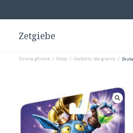
Zetgiebe
Strona główna
Sklep
Gadżety dla graczy
Skyl
/
/
/