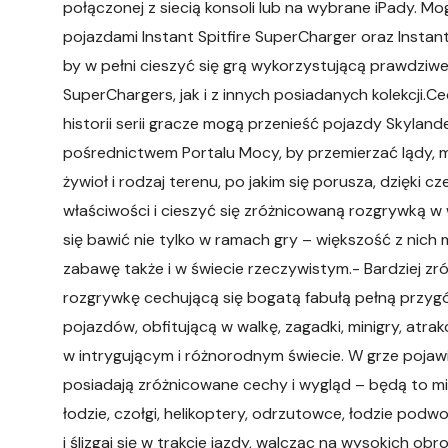
połączonej z siecią konsoli lub na wybrane iPady. M
pojazdami Instant Spitfire SuperCharger oraz Insta
by w pełni cieszyć się grą wykorzystującą prawdziwe
SuperChargers, jak i z innych posiadanych kolekcji.
historii serii gracze mogą przenieść pojazdy Skylan
pośrednictwem Portalu Mocy, by przemierzać lądy, m
żywioł i rodzaj terenu, po jakim się porusza, dzięki
właściwości i cieszyć się zróżnicowaną rozgrywką w
się bawić nie tylko w ramach gry – większość z nich
zabawę także i w świecie rzeczywistym.- Bardziej z
rozgrywkę cechującą się bogatą fabułą pełną przygó
pojazdów, obfitującą w walkę, zagadki, minigry, atr
w intrygującym i różnorodnym świecie. W grze poja
posiadają zróżnicowane cechy i wygląd – będą to 
łodzie, czołgi, helikoptery, odrzutowce, łodzie pod
i ślizgaj się w trakcie jazdy, walcząc na wysokich ob