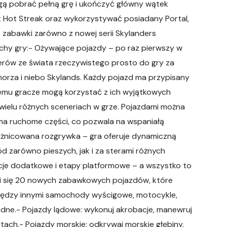
ogą pobrać pełną grę i ukończyć główny wątek
nt Hot Streak oraz wykorzystywać posiadany Portal,
 zabawki zarówno z nowej serii Skylanders
Cechy gry:- Ożywające pojazdy – po raz pierwszy w
derów ze świata rzeczywistego prosto do gry za
orza i niebo Skylands. Każdy pojazd ma przypisany
 czemu gracze mogą korzystać z ich wyjątkowych
 wielu różnych sceneriach w grze. Pojazdami można
 ma ruchome części, co pozwala na wspaniałą
różnicowana rozgrywka – gra oferuje dynamiczną
d zarówno pieszych, jak i za sterami różnych
akcje dodatkowe i etapy platformowe – a wszystko to
wi się 20 nowych zabawkowych pojazdów, które
między innymi samochody wyścigowe, motocykle,
wodne.- Pojazdy lądowe: wykonuj akrobacje, manewruj
rotach.- Pojazdy morskie: odkrywaj morskie głębiny,