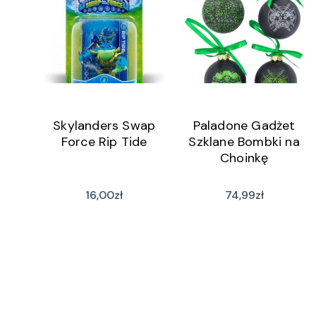
Skylanders Swap
Paladone Gadżet
Force Rip Tide
Szklane Bombki na
Choinkę
16,00
zł
74,99
zł