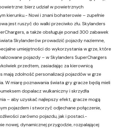
 powietrzne: bierz udział w powietrznych
 kierunku.- Nowi i znani bohaterowie – zupełnie
a jest ruszyć do walki przeciwko złu. Skylanders
rChargers, a także obsługuje ponad 300 zabawek
 świata Skylanderów prowadzić pojazdy naziemne,
ecjalne umiejętności do wykorzystania w grze, które
alizowane pojazdy – w Skylanders SuperChargers
dykolwiek przedtem, zasiadając za kierownicą
 mają zdolność personalizacji pojazdów w grze
ia. W miarę poznawania świata gry gracze będą mieli
y pumeksem dopalacz wulkaniczny i skrzydła
ia – aby uzyskać najlepszy efekt, gracze mogą
alnym pojazdem i stworzyć odjechane połączenie,
liwości zarówno pojazdu, jak i postaci.-
ie nowej, dynamicznej przygodzie, rozpalającej