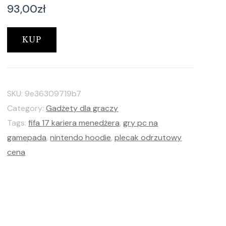
93,00
zł
KUP
SKU:
9e36309719b7
Category:
Gadżety dla graczy
Tags:
fifa 17 kariera menedżera
,
gry pc na
gamepada
,
nintendo hoodie
,
plecak odrzutowy
cena