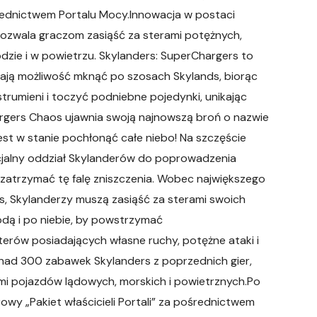
średnictwem Portalu Mocy.Innowacja w postaci
ozwala graczom zasiąść za sterami potężnych,
zie i w powietrzu. Skylanders: SuperChargers to
mają możliwość mknąć po szosach Skylands, biorąc
trumieni i toczyć podniebne pojedynki, unikając
rgers Chaos ujawnia swoją najnowszą broń o nazwie
jest w stanie pochłonąć całe niebo! Na szczęście
pecjalny oddział Skylanderów do poprowadzenia
atrzymać tę falę zniszczenia. Wobec największego
ds, Skylanderzy muszą zasiąść za sterami swoich
dą i po niebie, by powstrzymać
erów posiadających własne ruchy, potężne ataki i
nad 300 zabawek Skylanders z poprzednich gier,
mi pojazdów lądowych, morskich i powietrznych.Po
rowy „Pakiet właścicieli Portali” za pośrednictwem