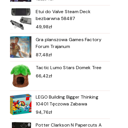
Etui do Valve Steam Deck
bezbarwna 58487
49,98
zł
Gra planszowa Games Factory
Forum Trajanum
87,48
zł
Tactic Lumo Stars Domek Tree
66,42
zł
LEGO Building Bigger Thinking
10401 Tęczowa Zabawa
94,76
zł
Potter Clarkson N Papercuts A