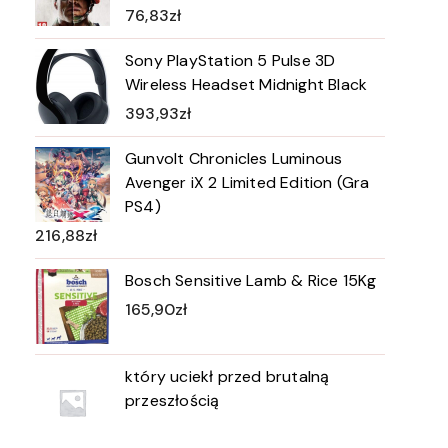
76,83
zł
Sony PlayStation 5 Pulse 3D
Wireless Headset Midnight Black
393,93
zł
Gunvolt Chronicles Luminous
Avenger iX 2 Limited Edition (Gra
PS4)
216,88
zł
Bosch Sensitive Lamb & Rice 15Kg
165,90
zł
który uciekł przed brutalną
przeszłością