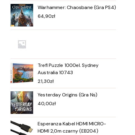
Warhammer: Chaosbane (Gra PS4)
64,90
zł
Trefl Puzzle 1000el. Sydney
Australia 10743
21,30
zł
Yesterday Origins (Gra Ns)
40,00
zł
Esperanza Kabel HDMI MICRO-
HDMI 2,0m czarny (EB204)