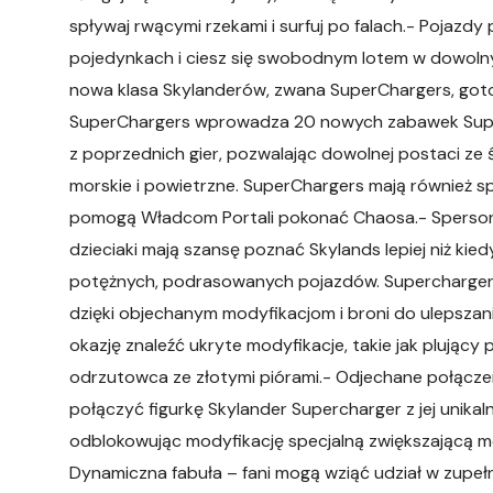
spływaj rwącymi rzekami i surfuj po falach.- Pojazdy
pojedynkach i ciesz się swobodnym lotem w dowolnym
nowa klasa Skylanderów, zwana SuperChargers, gotow
SuperChargers wprowadza 20 nowych zabawek Supe
z poprzednich gier, pozwalając dowolnej postaci ze
morskie i powietrzne. SuperChargers mają również sp
pomogą Władcom Portali pokonać Chaosa.- Sperson
dzieciaki mają szansę poznać Skylands lepiej niż kie
potężnych, podrasowanych pojazdów. Superchargers
dzięki objechanym modyfikacjom i broni do ulepszan
okazję znaleźć ukryte modyfikacje, takie jak plując
odrzutowca ze złotymi piórami.- Odjechane połączen
połączyć figurkę Skylander Supercharger z jej unik
odblokowując modyfikację specjalną zwiększającą moż
Dynamiczna fabuła – fani mogą wziąć udział w zupełn