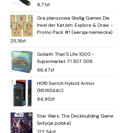
8,71
zł
Gra planszowa Skellig Games Die
Insel der Katzen: Explore & Draw -
Promo Pack #1 (wersja niemiecka)
25,18
zł
Goliath That´S Life 1000 -
Supermarket 71 307 006
68,47
zł
HORI Switch Hybrid Armor
(NSW344U)
84,90
zł
Star Wars: The Deckbuilding Game
(edycja polska)
122,54
zł