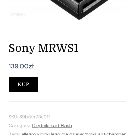
Sony MRWS1
139,00
zł
KUP
SKU:
39b5fa78e911
Category:
Czytniki kart Flash
Tags:
allegro klocki lego dla dziewczynki
,
antichamber