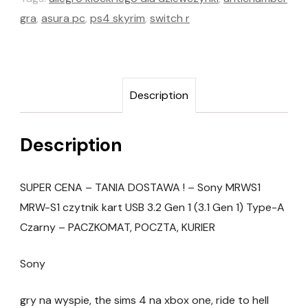
gra
,
asura pc
,
ps4 skyrim
,
switch r
Description
Description
SUPER CENA – TANIA DOSTAWA ! – Sony MRWS1
MRW-S1 czytnik kart USB 3.2 Gen 1 (3.1 Gen 1) Type-A
Czarny – PACZKOMAT, POCZTA, KURIER
Sony
gry na wyspie, the sims 4 na xbox one, ride to hell