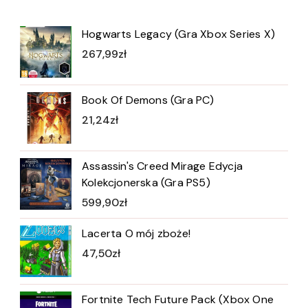
Hogwarts Legacy (Gra Xbox Series X)
267,99
zł
Book Of Demons (Gra PC)
21,24
zł
Assassin's Creed Mirage Edycja
Kolekcjonerska (Gra PS5)
599,90
zł
Lacerta O mój zboże!
47,50
zł
Fortnite Tech Future Pack (Xbox One