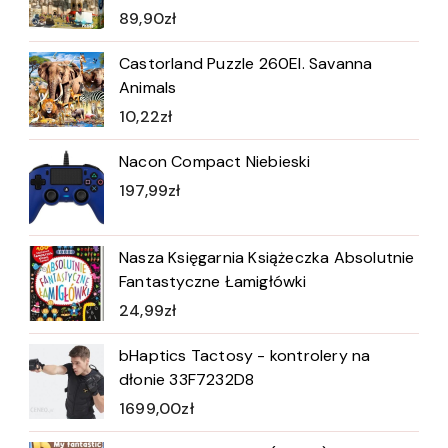
89,90
zł
Castorland Puzzle 260El. Savanna
Animals
10,22
zł
Nacon Compact Niebieski
197,99
zł
Nasza Księgarnia Książeczka Absolutnie
Fantastyczne Łamigłówki
24,99
zł
bHaptics Tactosy - kontrolery na
dłonie 33F7232D8
1699,00
zł