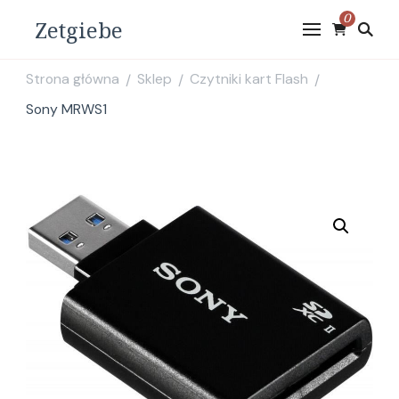
0
Zetgiebe
Strona główna
Sklep
Czytniki kart Flash
/
/
/
Sony MRWS1