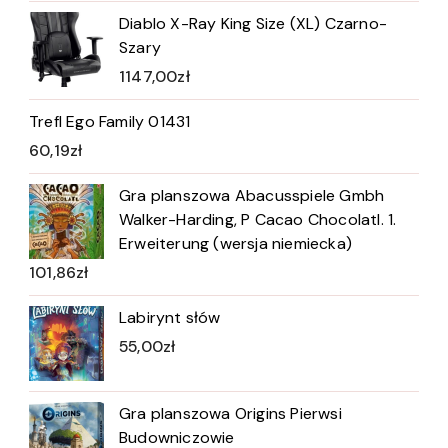
Diablo X-Ray King Size (XL) Czarno-
Szary
1147,00
zł
Trefl Ego Family 01431
60,19
zł
Gra planszowa Abacusspiele Gmbh
Walker-Harding, P Cacao Chocolatl. 1.
Erweiterung (wersja niemiecka)
101,86
zł
Labirynt słów
55,00
zł
Gra planszowa Origins Pierwsi
Budowniczowie