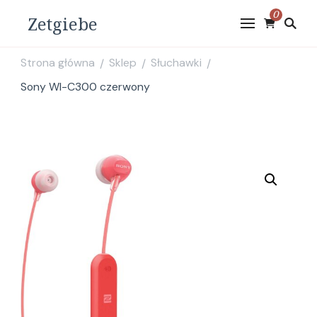
0
Zetgiebe
Strona główna
Sklep
Słuchawki
/
/
/
Sony WI-C300 czerwony