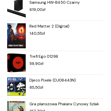
Samsung HW-B450 Czarny
619,00
zł
Red Matter 2 (Digital)
140,55
zł
Trefl Ego 01298
59,90
zł
Djeco Pixele (DJ08443N)
85,50
zł
Gra planszowa Phalanx Cynowy Szlak