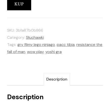
KUP
SKU:
3bfa87b0b866
Category:
Słuchawki
Tags:
gry filmy lego ninjago
,
pacc tibia
,
resistance the
fall of man
,
wow play
,
yoshi gra
Description
Description