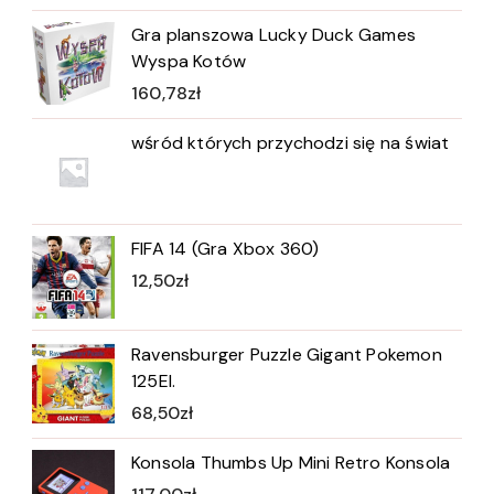
Gra planszowa Lucky Duck Games
Wyspa Kotów
160,78
zł
wśród których przychodzi się na świat
FIFA 14 (Gra Xbox 360)
12,50
zł
Ravensburger Puzzle Gigant Pokemon
125El.
68,50
zł
Konsola Thumbs Up Mini Retro Konsola