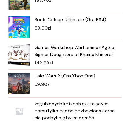
187,70
zł
Sonic Colours Ultimate (Gra PS4)
89,90
zł
Games Workshop Warhammer Age of
Sigmar Daughters of Khaine Khinerai
142,99
zł
Halo Wars 2 (Gra Xbox One)
59,90
zł
zagubionych kotkach szukających
domuTylko osoba pozbawiona serca
nie pochyli się by im pomóc