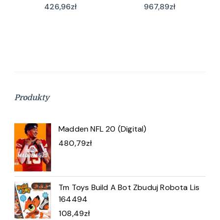
426,96
zł
967,89
zł
Produkty
Madden NFL 20 (Digital)
480,79
zł
Tm Toys Build A Bot Zbuduj Robota Lis
164494
108,49
zł