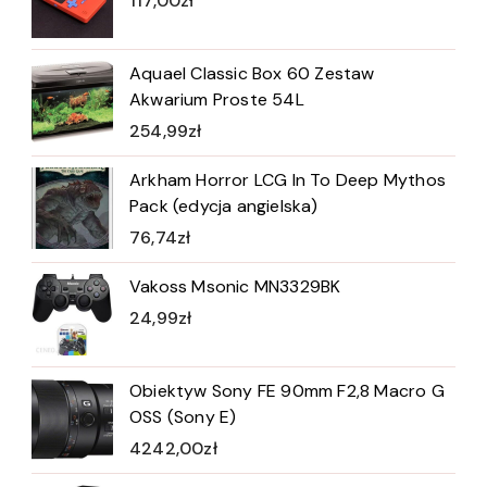
117,00
zł
Aquael Classic Box 60 Zestaw
Akwarium Proste 54L
254,99
zł
Arkham Horror LCG In To Deep Mythos
Pack (edycja angielska)
76,74
zł
Vakoss Msonic MN3329BK
24,99
zł
Obiektyw Sony FE 90mm F2,8 Macro G
OSS (Sony E)
4242,00
zł