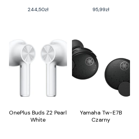
244,50
zł
95,99
zł
OnePlus Buds Z2 Pearl
Yamaha Tw-E7B
White
Czarny