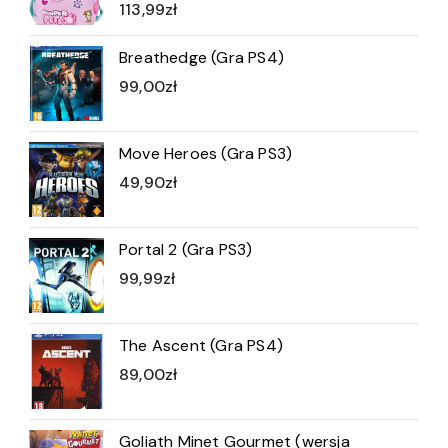
113,99
zł
Breathedge (Gra PS4)
99,00
zł
Move Heroes (Gra PS3)
49,90
zł
Portal 2 (Gra PS3)
99,99
zł
The Ascent (Gra PS4)
89,00
zł
Goliath Minet Gourmet (wersja