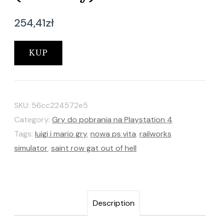
254,41
zł
KUP
SKU:
56cc224572e5
Category:
Gry do pobrania na Playstation 4
Tags:
luigi i mario gry
,
nowa ps vita
,
railworks
simulator
,
saint row gat out of hell
Description