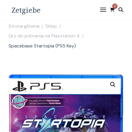
0
Zetgiebe
Strona główna
Sklep
/
/
Gry do pobrania na Playstation 4
/
Spacebase Startopia (PS5 Key)