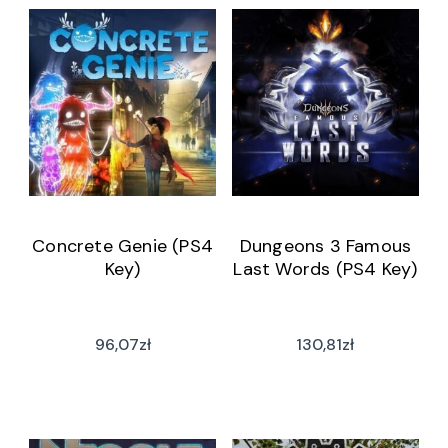
Concrete Genie (PS4
Dungeons 3 Famous
Key)
Last Words (PS4 Key)
96,07
zł
130,81
zł