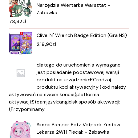
Narzędzia Wiertarka Warsztat -
Zabawka
78,92
zł
Clive 'N' Wrench Badge Edition (Gra NS)
219,90
zł
dlatego do uruchomienia wymagane
jest posiadanie podstawowej wersji
produkt na urządzenie:PCrodzaj
produktu:kod aktywacyjny (kod należy
aktywować na swoim koncie)platforma
aktywacji:Steamjęzyk:angielskisposób aktywacji:
(Przypominamy
Simba Pamper Petz Vetpack Zestaw
Lekarza 2W1 I Plecak - Zabawka