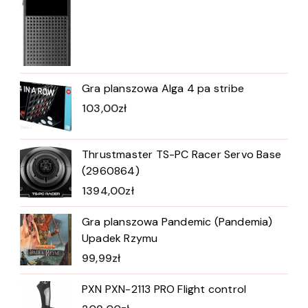
Gra planszowa Alga 4 pa stribe
103,00
zł
Thrustmaster TS-PC Racer Servo Base
(2960864)
1394,00
zł
Gra planszowa Pandemic (Pandemia)
Upadek Rzymu
99,99
zł
PXN PXN-2113 PRO Flight control