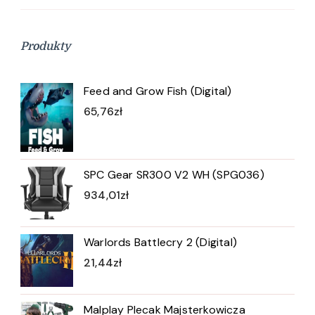
Produkty
Feed and Grow Fish (Digital)
65,76
zł
SPC Gear SR300 V2 WH (SPG036)
934,01
zł
Warlords Battlecry 2 (Digital)
21,44
zł
Malplay Plecak Majsterkowicza