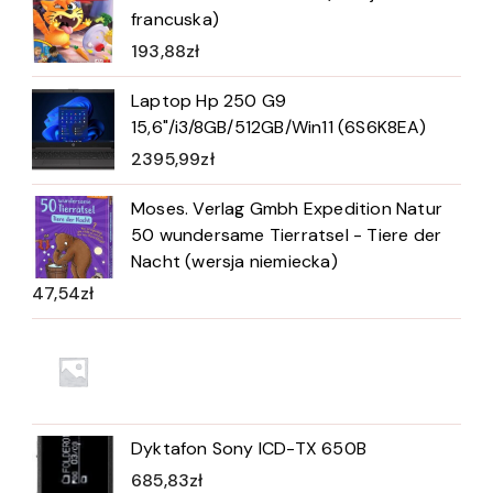
francuska)
193,88
zł
Laptop Hp 250 G9
15,6"/i3/8GB/512GB/Win11 (6S6K8EA)
2395,99
zł
Moses. Verlag Gmbh Expedition Natur
50 wundersame Tierratsel - Tiere der
Nacht (wersja niemiecka)
47,54
zł
Dyktafon Sony ICD-TX 650B
685,83
zł