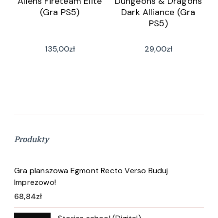
Aliens Fireteam Elite
Dungeons & Dragons
(Gra PS5)
Dark Alliance (Gra
PS5)
135,00
zł
29,00
zł
Produkty
Gra planszowa Egmont Recto Verso Buduj
Imprezowo!
68,84
zł