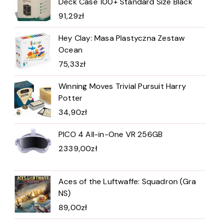
Deck Case 100+ Standard Size Black
91,29
zł
Hey Clay: Masa Plastyczna Zestaw
Ocean
75,33
zł
Winning Moves Trivial Pursuit Harry
Potter
34,90
zł
PICO 4 All-in-One VR 256GB
2339,00
zł
Aces of the Luftwaffe: Squadron (Gra
NS)
89,00
zł