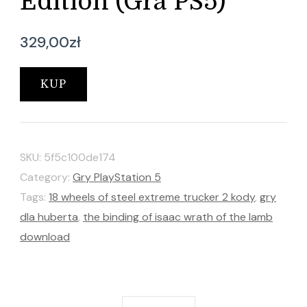
Edition (Gra PS5)
329,00
zł
KUP
SKU:
5f5c100de174
Category:
Gry PlayStation 5
Tags:
18 wheels of steel extreme trucker 2 kody
,
gry
dla huberta
,
the binding of isaac wrath of the lamb
download