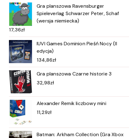
Gra planszowa Ravensburger
Spieleverlag Schwarzer Peter, Schaf
(wersja niemiecka)
17,36
zł
IUVI Games Dominion Pieśń Nocy (II
edycja)
134,86
zł
Gra planszowa Czarne historie 3
32,98
zł
Alexander Remik liczbowy mini
11,29
zł
Batman: Arkham Collection (Gra Xbox