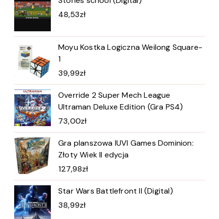
Stories school (Digital)
48,53
zł
Moyu Kostka Logiczna Weilong Square-
1
39,99
zł
Override 2 Super Mech League
Ultraman Deluxe Edition (Gra PS4)
73,00
zł
Gra planszowa IUVI Games Dominion:
Złoty Wiek II edycja
127,98
zł
Star Wars Battlefront II (Digital)
38,99
zł