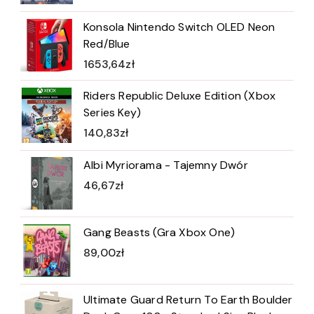
Konsola Nintendo Switch OLED Neon
Red/Blue
1653,64
zł
Riders Republic Deluxe Edition (Xbox
Series Key)
140,83
zł
Albi Myriorama - Tajemny Dwór
46,67
zł
Gang Beasts (Gra Xbox One)
89,00
zł
Ultimate Guard Return To Earth Boulder