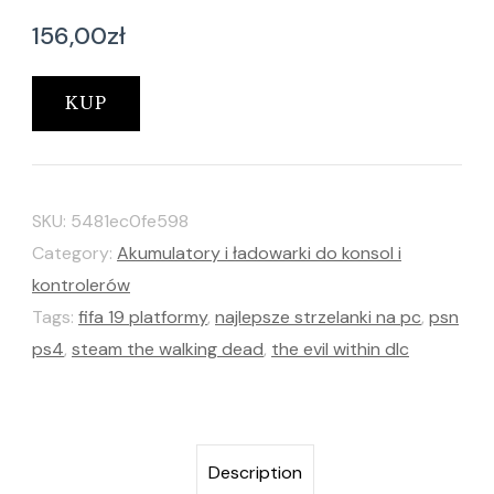
156,00
zł
KUP
SKU:
5481ec0fe598
Category:
Akumulatory i ładowarki do konsol i
kontrolerów
Tags:
fifa 19 platformy
,
najlepsze strzelanki na pc
,
psn
ps4
,
steam the walking dead
,
the evil within dlc
Description