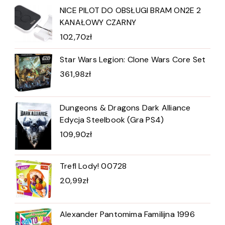
NICE PILOT DO OBSŁUGI BRAM ON2E 2
KANAŁOWY CZARNY
102,70
zł
Star Wars Legion: Clone Wars Core Set
361,98
zł
Dungeons & Dragons Dark Alliance
Edycja Steelbook (Gra PS4)
109,90
zł
Trefl Lody! 00728
20,99
zł
Alexander Pantomima Familijna 1996