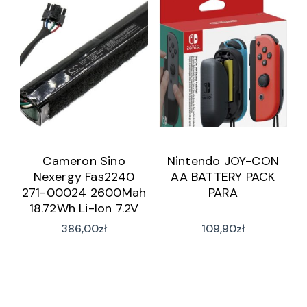
Cameron Sino
Nintendo JOY-CON
Nexergy Fas2240
AA BATTERY PACK
271-00024 2600Mah
PARA
18.72Wh Li-Ion 7.2V
(CSNEX900BU)
386,00
zł
109,90
zł