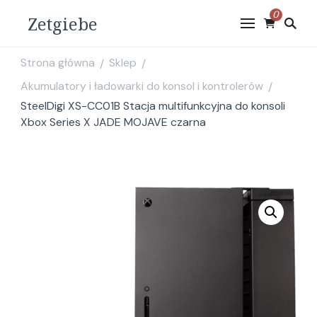
0
Zetgiebe
Strona główna
Sklep
/
/
Akumulatory i ładowarki do konsol i kontrolerów
/
SteelDigi XS-CC01B Stacja multifunkcyjna do konsoli
Xbox Series X JADE MOJAVE czarna