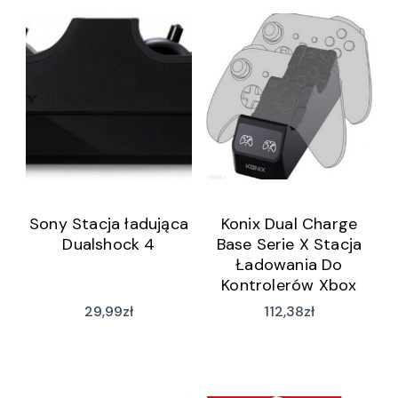
Sony Stacja ładująca
Konix Dual Charge
Dualshock 4
Base Serie X Stacja
Ładowania Do
Kontrolerów Xbox
Series X
29,99
zł
112,38
zł