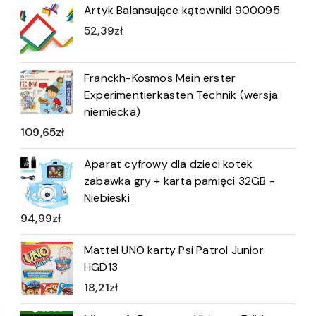
Artyk Balansujące kątowniki 900095
52,39
zł
Franckh-Kosmos Mein erster
Experimentierkasten Technik (wersja
niemiecka)
109,65
zł
Aparat cyfrowy dla dzieci kotek
zabawka gry + karta pamięci 32GB -
Niebieski
94,99
zł
Mattel UNO karty Psi Patrol Junior
HGD13
18,21
zł