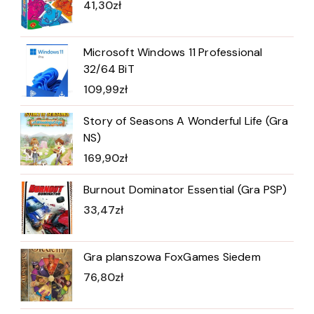
41,30
zł
Microsoft Windows 11 Professional
32/64 BiT
109,99
zł
Story of Seasons A Wonderful Life (Gra
NS)
169,90
zł
Burnout Dominator Essential (Gra PSP)
33,47
zł
Gra planszowa FoxGames Siedem
76,80
zł