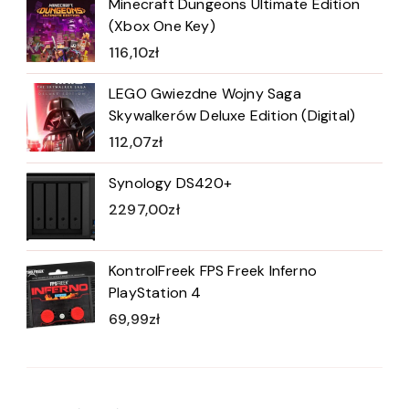
Minecraft Dungeons Ultimate Edition
(Xbox One Key)
116,10
zł
LEGO Gwiezdne Wojny Saga
Skywalkerów Deluxe Edition (Digital)
112,07
zł
Synology DS420+
2297,00
zł
KontrolFreek FPS Freek Inferno
PlayStation 4
69,99
zł