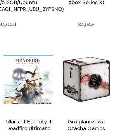
B/512GB/Ubuntu
Xbox Series X)
A01_NFPR_UBU_3YPSNO)
64,00
zł
84,54
zł
Pillars of Eternity II:
Gra planszowa
Deadfire Ultimate
Czacha Games