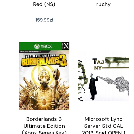
Red (NS)
ruchy
159,99
zł
Borderlands 3
Microsoft Lync
Ultimate Edition
Server Std CAL
(Xbox Series Key)
2013 Sngl OPEN 1