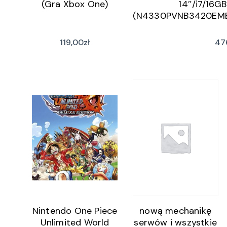
(Gra Xbox One)
14″/i7/16G
(N4330PVNB3420EME
119,00
zł
47
Nintendo One Piece
nową mechanikę
Unlimited World
serwów i wszystkie