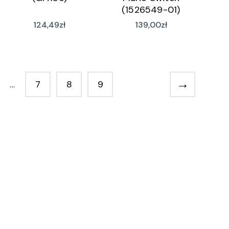
(1526549-01)
124,49
zł
139,00
zł
→
…
7
8
9