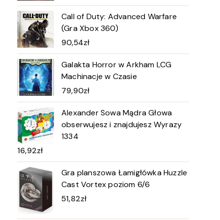
Call of Duty: Advanced Warfare
(Gra Xbox 360)
90,54
zł
Galakta Horror w Arkham LCG
Machinacje w Czasie
79,90
zł
Alexander Sowa Mądra Głowa
obserwujesz i znajdujesz Wyrazy
1334
16,92
zł
Gra planszowa Łamigłówka Huzzle
Cast Vortex poziom 6/6
51,82
zł