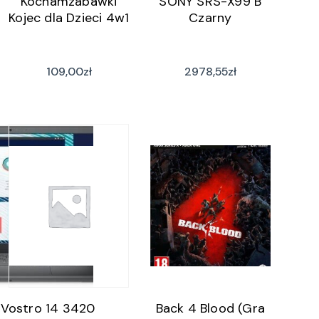
Kochamzabawki
SONY SRS-X99 B
Kojec dla Dzieci 4w1
Czarny
109,00
zł
2978,55
zł
 Vostro 14 3420
Back 4 Blood (Gra