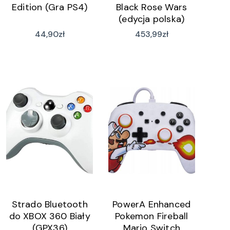
Edition (Gra PS4)
Black Rose Wars
(edycja polska)
44,90
zł
453,99
zł
Strado Bluetooth
PowerA Enhanced
do XBOX 360 Biały
Pokemon Fireball
(GPX36)
Mario Switch