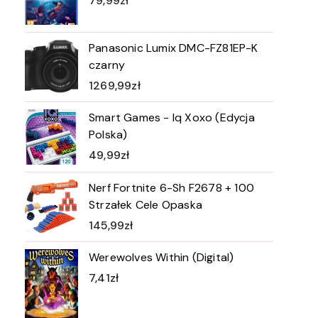
79,99
zł
Panasonic Lumix DMC-FZ81EP-K
czarny
1269,99
zł
Smart Games - Iq Xoxo (Edycja
Polska)
49,99
zł
Nerf Fortnite 6-Sh F2678 + 100
Strzałek Cele Opaska
145,99
zł
Werewolves Within (Digital)
7,41
zł