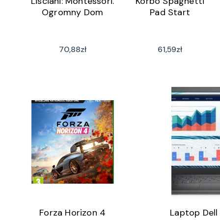
Lisciani: Montessori.
Korbo Spaghetti
Ogromny Dom
Pad Start
70,88
zł
61,59
zł
Forza Horizon 4
Laptop Dell