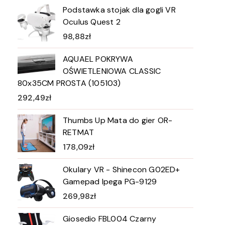
Podstawka stojak dla gogli VR
Oculus Quest 2
98,88
zł
AQUAEL POKRYWA
OŚWIETLENIOWA CLASSIC
80x35CM PROSTA (105103)
292,49
zł
Thumbs Up Mata do gier OR-
RETMAT
178,09
zł
Okulary VR - Shinecon G02ED+
Gamepad Ipega PG-9129
269,98
zł
Giosedio FBL004 Czarny