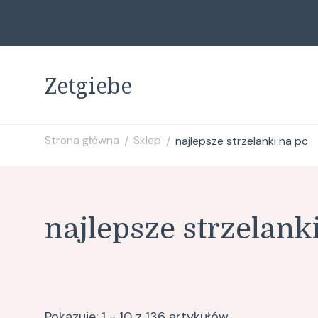
Zetgiebe
Strona główna
Sklep
najlepsze strzelanki na pc
/
/
najlepsze strzelank
Pokazuje: 1 - 10 z 136 artykułów