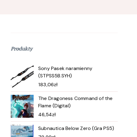
Produkty
Sony Pasek naramienny
(STPSS5B.SYH)
183,06
zł
The Dragoness Command of the
Flame (Digital)
46,54
zł
Subnautica Below Zero (Gra PS5)