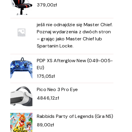
379,00
zł
jeśli nie odnajdzie się Master Chief.
Poznaj wydarzenia z dwóch stron
– grając jako Master Chief lub
Spartanin Locke.
PDP XS Afterglow New (049-005-
EU)
175,05
zł
Pico Neo 3 Pro Eye
4846,12
zł
Rabbids Party of Legends (Gra NS)
89,00
zł