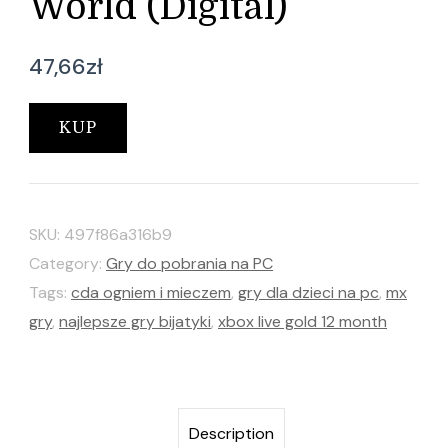
World (Digital)
47,66
zł
KUP
SKU:
497f86a316b9
Category:
Gry do pobrania na PC
Tags:
cda ogniem i mieczem
,
gry dla dzieci na pc
,
mx
gry
,
najlepsze gry bijatyki
,
xbox live gold 12 month
Description