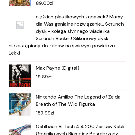
89,00
zł
ciężkich plastikowych zabawek? Mamy
dla Was genialne rozwiązanie... Scrunch
dysk - kolega słynnego wiaderka
Scrunch Bucket! Silikonowy dysk
niezastąpiony do zabaw na świeżym powietrzu.
Lekki
Max Payne (Digital)
19,89
zł
Nintendo Amiibo The Legend of Zelda:
Breath of The Wild Figurka
159,99
zł
Oehlbach Bi Tech 4.4 200 Zestaw Kabli
Głośnikowych Biamping Posrebrzany