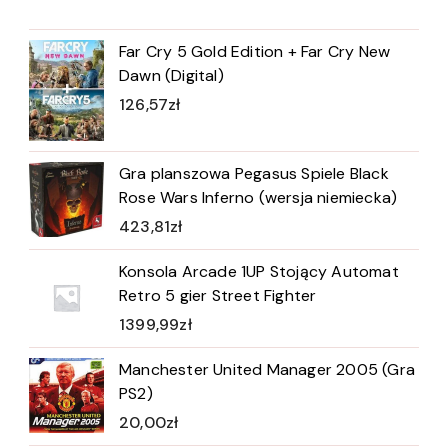
Far Cry 5 Gold Edition + Far Cry New
Dawn (Digital)
126,57
zł
Gra planszowa Pegasus Spiele Black
Rose Wars Inferno (wersja niemiecka)
423,81
zł
Konsola Arcade 1UP Stojący Automat
Retro 5 gier Street Fighter
1399,99
zł
Manchester United Manager 2005 (Gra
PS2)
20,00
zł