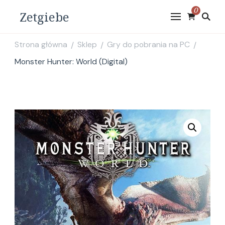
0
Zetgiebe
Strona główna
Sklep
Gry do pobrania na PC
/
/
/
Monster Hunter: World (Digital)