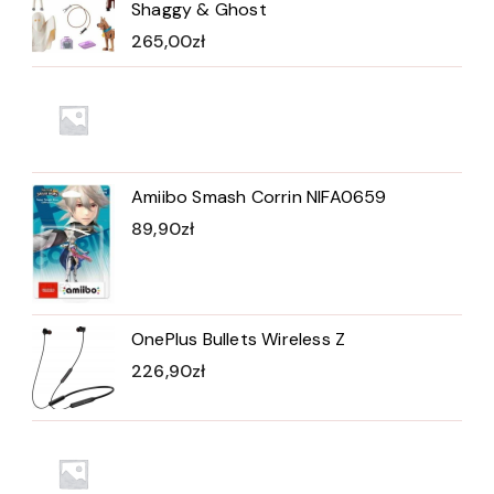
Shaggy & Ghost
265,00
zł
Amiibo Smash Corrin NIFA0659
89,90
zł
OnePlus Bullets Wireless Z
226,90
zł