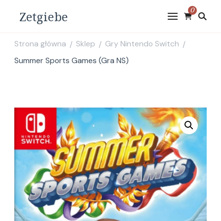
0
Zetgiebe
Strona główna
Sklep
Gry Nintendo Switch
/
/
/
Summer Sports Games (Gra NS)