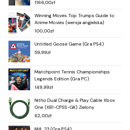
1166,00
zł
Winning Moves Top Trumps Guide to
Anime Movies (wersja angielska)
100,00
zł
Untitled Goose Game (Gra PS4)
59,99
zł
Matchpoint Tennis Championships
Legends Edition (Gra PC)
149,99
zł
Nitho Dual Charge & Play Cable Xbox
One (XB1-CPSS-GK) Zielony
62,00
zł
NHL 23 (Gra PS4)