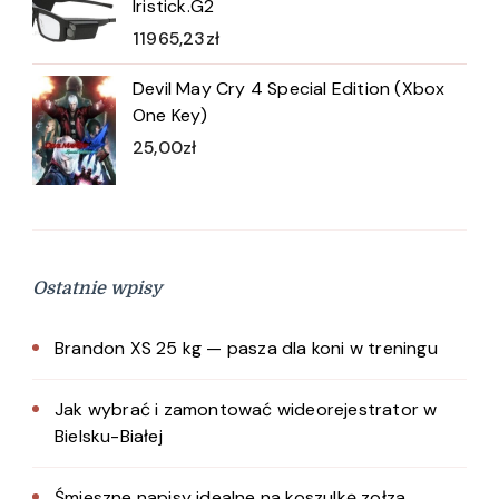
Iristick.G2
11965,23
zł
Devil May Cry 4 Special Edition (Xbox
One Key)
25,00
zł
Ostatnie wpisy
Brandon XS 25 kg — pasza dla koni w treningu
Jak wybrać i zamontować wideorejestrator w
Bielsku-Białej
Śmieszne napisy idealne na koszulkę zołza