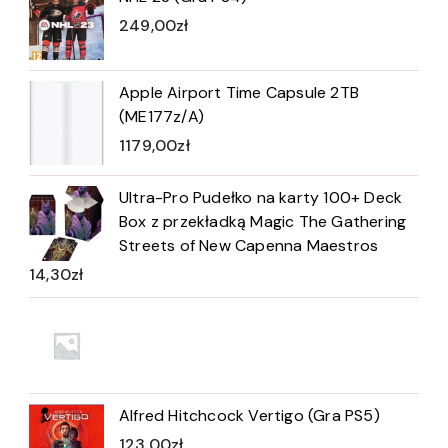
249,00
zł
Apple Airport Time Capsule 2TB
(ME177z/A)
1179,00
zł
Ultra-Pro Pudełko na karty 100+ Deck
Box z przekładką Magic The Gathering
Streets of New Capenna Maestros
14,30
zł
Alfred Hitchcock Vertigo (Gra PS5)
123,00
zł