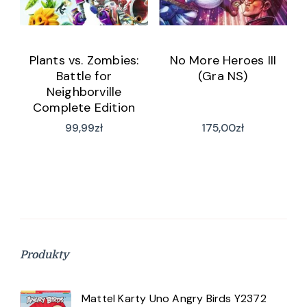
Plants vs. Zombies:
No More Heroes III
Battle for
(Gra NS)
Neighborville
Complete Edition
(Gra NS)
99,99
zł
175,00
zł
Produkty
Mattel Karty Uno Angry Birds Y2372