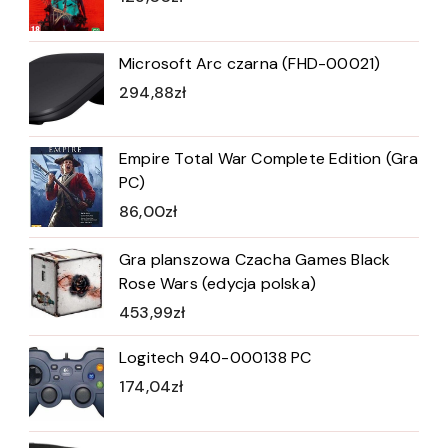
Microsoft Arc czarna (FHD-00021)
294,88
zł
Empire Total War Complete Edition (Gra
PC)
86,00
zł
Gra planszowa Czacha Games Black
Rose Wars (edycja polska)
453,99
zł
Logitech 940-000138 PC
174,04
zł