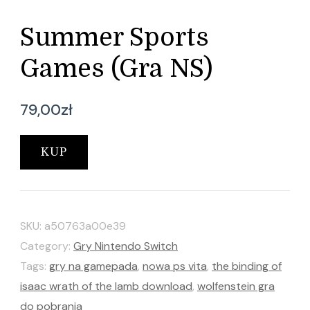
Summer Sports
Games (Gra NS)
79,00
zł
KUP
SKU:
a50763a00e39
Category:
Gry Nintendo Switch
Tags:
gry na gamepada
,
nowa ps vita
,
the binding of
isaac wrath of the lamb download
,
wolfenstein gra
do pobrania