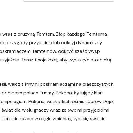
o wraz z drużyną Temtem. Złap każdego Temtema,
 do przygody przyjaciela lub odkryj dynamiczny
ć poskramiaczem Temtemów, odkryć sześć wysp
yjaźnie. Teraz twoja kolej, aby wyruszyć na epicką
i, walcz z innymi poskramiaczami na piaszczystych
h popiołem polach Tucmy. Pokonaj irytujący klan
rchipelagiem. Pokonaj wszystkich ośmiu liderów Dojo
wiat dla wielu graczy wraz ze swoimi przyjaciółmi
bierajcie razem w ciągle zmieniającym się świecie.