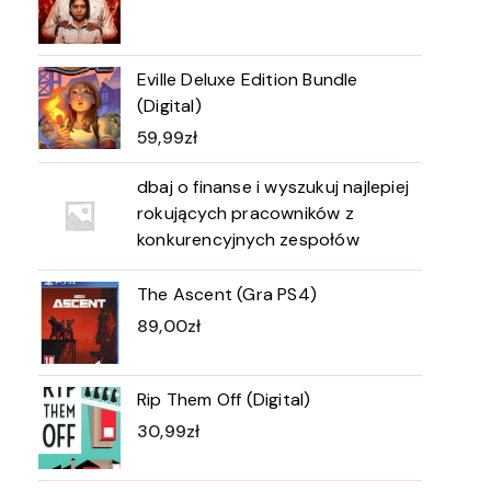
Eville Deluxe Edition Bundle
(Digital)
59,99
zł
dbaj o finanse i wyszukuj najlepiej
rokujących pracowników z
konkurencyjnych zespołów
The Ascent (Gra PS4)
89,00
zł
Rip Them Off (Digital)
30,99
zł