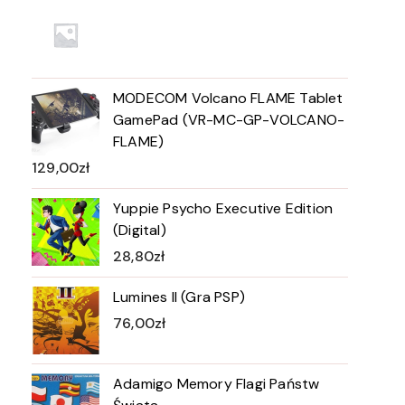
MODECOM Volcano FLAME Tablet
GamePad (VR-MC-GP-VOLCANO-
FLAME)
129,00
zł
Yuppie Psycho Executive Edition
(Digital)
28,80
zł
Lumines II (Gra PSP)
76,00
zł
Adamigo Memory Flagi Państw