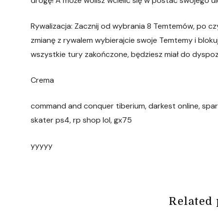
drogę! A może wolisz wcielić się w postać swojego
Rywalizacja: Zacznij od wybrania 8 Temtemów, po cz
zmianę z rywalem wybierajcie swoje Temtemy i blokuj
wszystkie tury zakończone, będziesz miał do dyspoz
Crema
command and conquer tiberium, darkest online, spart
skater ps4, rp shop lol, gx75
yyyyy
Related 