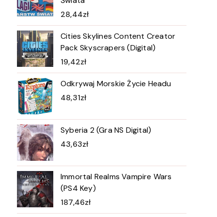
Świata
28,44
zł
Cities Skylines Content Creator
Pack Skyscrapers (Digital)
19,42
zł
Odkrywaj Morskie Życie Headu
48,31
zł
Syberia 2 (Gra NS Digital)
43,63
zł
Immortal Realms Vampire Wars
(PS4 Key)
187,46
zł