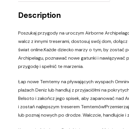
Description
Poszukaj przygody na uroczym Airborne Archipelag
walcz z innymi treserami, dostosuj swój dom, dołącz
świat online.Każde dziecko marzy o tym, by zosta
Archipelagu, poznawać nowe gatunki i nawiązywać prz
przygodę i spełnić te marzenia.
Łap nowe Temtemy na pływających wyspach Omninesi
plażach Deniz lub handluj z przyjaciółmi na pokrytyc
Belsoto i zakończ jego spisek, aby zapanować nad A
i zostań najlepszym treserem Temtemów!Przemierzaj ś
lub poznaj nowych po drodze. Walczcie, handlujcie i z