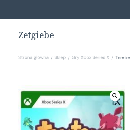
Zetgiebe
Strona główna
Sklep
Gry Xbox Series X
Temtem
/
/
/