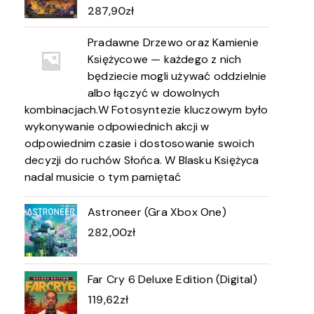
287,90
zł
Pradawne Drzewo oraz Kamienie
Księżycowe — każdego z nich
będziecie mogli używać oddzielnie
albo łączyć w dowolnych
kombinacjach.W Fotosyntezie kluczowym było
wykonywanie odpowiednich akcji w
odpowiednim czasie i dostosowanie swoich
decyzji do ruchów Słońca. W Blasku Księżyca
nadal musicie o tym pamiętać
Astroneer (Gra Xbox One)
282,00
zł
Far Cry 6 Deluxe Edition (Digital)
119,62
zł