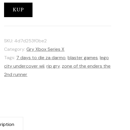
KUP
SKU:
4d7d253f0be2
Category:
Gry Xbox Series X
Tags:
7 days to die za darmo
,
blaster games
,
lego
city undercover wii
,
rip gry
,
zone of the enders the
2nd runner
ription