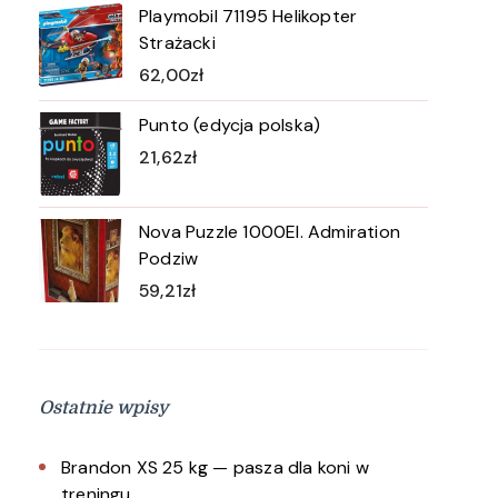
Playmobil 71195 Helikopter
Strażacki
62,00
zł
Punto (edycja polska)
21,62
zł
Nova Puzzle 1000El. Admiration
Podziw
59,21
zł
Ostatnie wpisy
Brandon XS 25 kg — pasza dla koni w
treningu