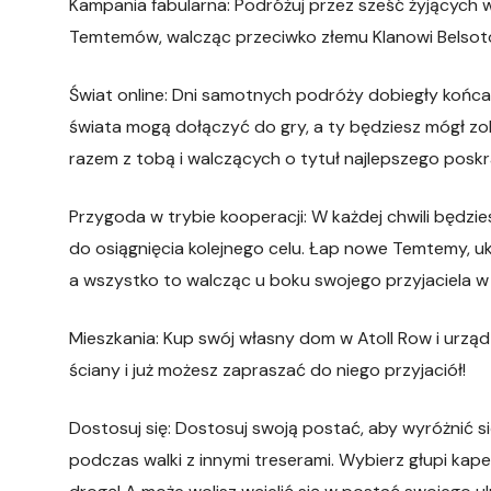
Kampania fabularna: Podróżuj przez sześć żyjących 
Temtemów, walcząc przeciwko złemu Klanowi Belsot
Świat online: Dni samotnych podróży dobiegły końc
świata mogą dołączyć do gry, a ty będziesz mógł zo
razem z tobą i walczących o tytuł najlepszego pos
Przygoda w trybie kooperacji: W każdej chwili będzie
do osiągnięcia kolejnego celu. Łap nowe Temtemy, 
a wszystko to walcząc u boku swojego przyjaciela 
Mieszkania: Kup swój własny dom w Atoll Row i urzą
ściany i już możesz zapraszać do niego przyjaciół!
Dostosuj się: Dostosuj swoją postać, aby wyróżnić 
podczas walki z innymi treserami. Wybierz głupi kape