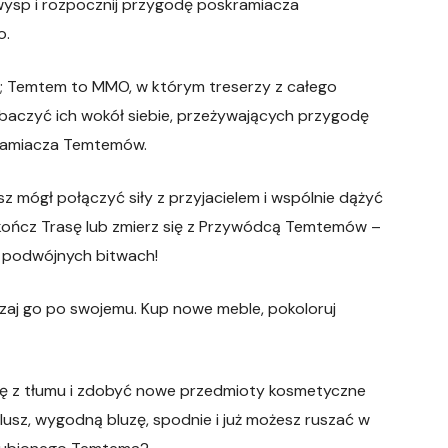
wysp i rozpocznij przygodę poskramiacza
o.
a; Temtem to MMO, w którym treserzy z całego
baczyć ich wokół siebie, przeżywających przygodę
kramiacza Temtemów.
sz mógł połączyć siły z przyjacielem i wspólnie dążyć
ukończ Trasę lub zmierz się z Przywódcą Temtemów –
w podwójnych bitwach!
dzaj go po swojemu. Kup nowe meble, pokoloruj
się z tłumu i zdobyć nowe przedmioty kosmetyczne
lusz, wygodną bluzę, spodnie i już możesz ruszać w