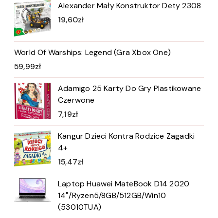
Alexander Mały Konstruktor Dety 2308
19,60
zł
World Of Warships: Legend (Gra Xbox One)
59,99
zł
Adamigo 25 Karty Do Gry Plastikowane
Czerwone
7,19
zł
Kangur Dzieci Kontra Rodzice Zagadki
4+
15,47
zł
Laptop Huawei MateBook D14 2020
14"/Ryzen5/8GB/512GB/Win10
(53010TUA)