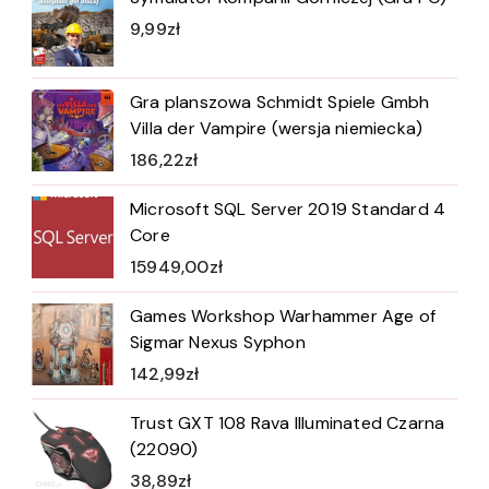
9,99
zł
Gra planszowa Schmidt Spiele Gmbh
Villa der Vampire (wersja niemiecka)
186,22
zł
Microsoft SQL Server 2019 Standard 4
Core
15949,00
zł
Games Workshop Warhammer Age of
Sigmar Nexus Syphon
142,99
zł
Trust GXT 108 Rava Illuminated Czarna
(22090)
38,89
zł