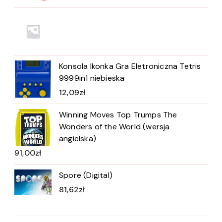
Konsola Ikonka Gra Eletroniczna Tetris
9999in1 niebieska
12,09
zł
Winning Moves Top Trumps The
Wonders of the World (wersja
angielska)
91,00
zł
Spore (Digital)
81,62
zł