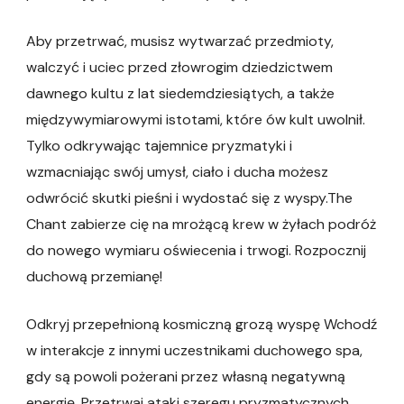
Aby przetrwać, musisz wytwarzać przedmioty,
walczyć i uciec przed złowrogim dziedzictwem
dawnego kultu z lat siedemdziesiątych, a także
międzywymiarowymi istotami, które ów kult uwolnił.
Tylko odkrywając tajemnice pryzmatyki i
wzmacniając swój umysł, ciało i ducha możesz
odwrócić skutki pieśni i wydostać się z wyspy.The
Chant zabierze cię na mrożącą krew w żyłach podróż
do nowego wymiaru oświecenia i trwogi. Rozpocznij
duchową przemianę!
Odkryj przepełnioną kosmiczną grozą wyspę Wchodź
w interakcje z innymi uczestnikami duchowego spa,
gdy są powoli pożerani przez własną negatywną
energię. Przetrwaj ataki szeregu pryzmatycznych