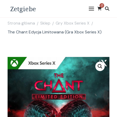
0
Zetgiebe
Strona główna
Sklep
Gry Xbox Series X
/
/
/
The Chant Edycja Limitowana (Gra Xbox Series X)