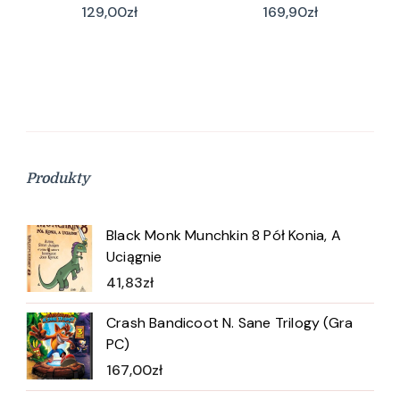
129,00
zł
169,90
zł
Produkty
Black Monk Munchkin 8 Pół Konia, A
Uciągnie
41,83
zł
Crash Bandicoot N. Sane Trilogy (Gra
PC)
167,00
zł