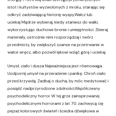
istot i kultystów wyzwolonych z mroku, starając się
odkryć zadziwiającą historię wyspy.Walcz lub
uciekaj Mądrze wybieraj, kiedy staniesz do walki,
wykorzystując duchowe bronie i umiejętności. Zbieraj
materiały, ostrożnie nimi rozporządzaj i twórz
przedmioty, by zwiększyć szanse na przetrwanie w
walce wręcz, albo pozwól lękowi wziąć górę i uciekaj.
Umysł, ciało i dusza Najważniejsza jest równowaga.
Uodpornij umysł na przerażenie i panikę. Chroń ciało
przed krzywdą. Zadbaj o ducha, by móc medytować i
posiąść nadprzyrodzone zdolności.Współczesny
psychodeliczny horror W tej grze zainspirowanej
psychodelicznymi horrorami z lat 70. zachwycą cię
pejzaż kolorowych świateł i ścieżka dźwiękowa w