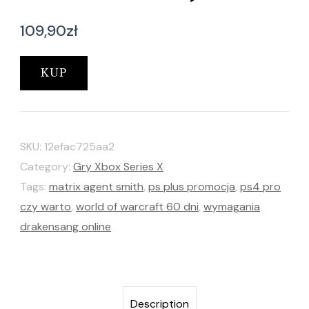
109,90
zł
KUP
SKU:
12efac725aa2
Category:
Gry Xbox Series X
Tags:
matrix agent smith
,
ps plus promocja
,
ps4 pro
czy warto
,
world of warcraft 60 dni
,
wymagania
drakensang online
Description