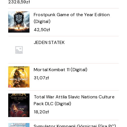
2328,59
zł
Frostpunk Game of the Year Edition
(Digital)
42,50
zł
JEDEN STATEK
Mortal Kombat 11 (Digital)
31,07
zł
Total War Attila Slavic Nations Culture
Pack DLC (Digital)
18,20
zł
Symulator Kompanii Górniczej (Gra PC)