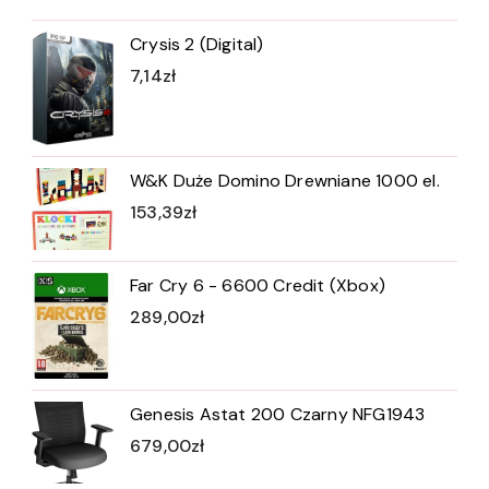
Crysis 2 (Digital)
7,14
zł
W&K Duże Domino Drewniane 1000 el.
153,39
zł
Far Cry 6 - 6600 Credit (Xbox)
289,00
zł
Genesis Astat 200 Czarny NFG1943
679,00
zł