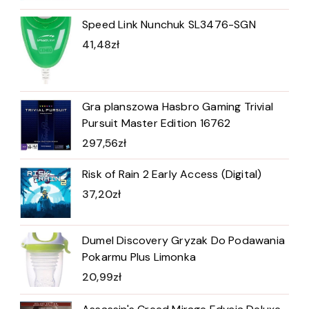
Speed Link Nunchuk SL3476-SGN
41,48
zł
Gra planszowa Hasbro Gaming Trivial
Pursuit Master Edition 16762
297,56
zł
Risk of Rain 2 Early Access (Digital)
37,20
zł
Dumel Discovery Gryzak Do Podawania
Pokarmu Plus Limonka
20,99
zł