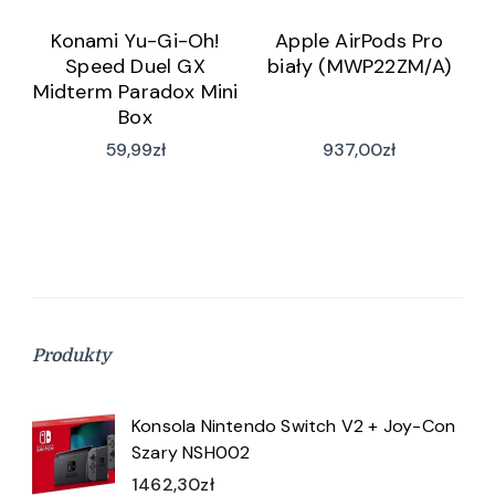
Konami Yu-Gi-Oh!
Apple AirPods Pro
Speed Duel GX
biały (MWP22ZM/A)
Midterm Paradox Mini
Box
59,99
zł
937,00
zł
Produkty
Konsola Nintendo Switch V2 + Joy-Con
Szary NSH002
1462,30
zł