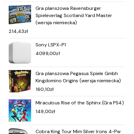
Gra planszowa Ravensburger
Spieleverlag Scotland Yard Master
(wersja niemiecka)
214,43
zł
Sony LSPX-P1
4099,00
zł
Gra planszowa Pegasus Spiele Gmbh
Kingdomino Origins (wersja niemiecka)
160,10
zł
Miraculous Rise of the Sphinx (Gra PS4)
149,00
zł
Cobra King Tour Mim Silver Irons 4-Pw