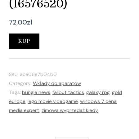
(16576520)
72,00
zł
KUP
SKU:
ace06e7b04b0
Category:
Wkłady do aparatów
Tags:
bungie news
,
fallout tactics
,
galaxy rpg
,
gold
europe
,
lego movie videogame
,
windows 7 cena
media expert
,
zimowa wyprzedaż kiedy