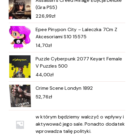
Assassin's Creed Mirage Edycja Deluxe
(Gra PS5)
226,99
zł
Epee Pinypon City – Laleczka 7Cm Z
Akcesoriami S10 15575
14,70
zł
Puzzle Cyberpunk 2077 Keyart Female
V Puzzles 500
44,00
zł
Crime Scene Londyn 1892
52,76
zł
w którym będziemy walczyć o wpływy i
aktywować jego sale. Ponadto dodatek
wprowadza talię polityki.