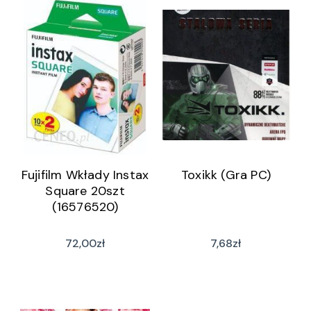
Fujifilm Wkłady Instax
Toxikk (Gra PC)
Square 20szt
(16576520)
72,00
zł
7,68
zł