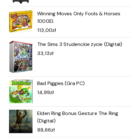
Winning Moves Only Fools & Horses
1000El.
113,00
zł
The Sims 3 Studenckie życie (Digital)
33,13
zł
Bad Piggies (Gra PC)
14,99
zł
Elden Ring Bonus Gesture The Ring
(Digital)
88,66
zł