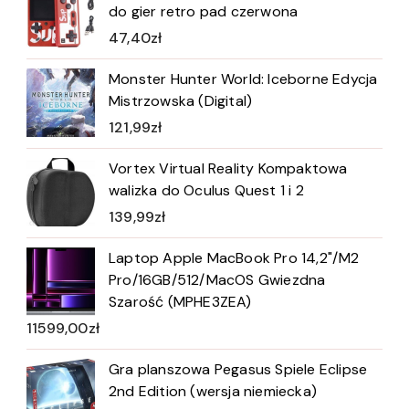
do gier retro pad czerwona
47,40
zł
Monster Hunter World: Iceborne Edycja
Mistrzowska (Digital)
121,99
zł
Vortex Virtual Reality Kompaktowa
walizka do Oculus Quest 1 i 2
139,99
zł
Laptop Apple MacBook Pro 14,2"/M2
Pro/16GB/512/MacOS Gwiezdna
Szarość (MPHE3ZEA)
11599,00
zł
Gra planszowa Pegasus Spiele Eclipse
2nd Edition (wersja niemiecka)