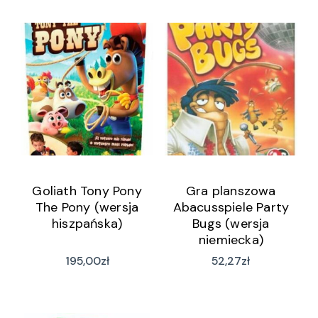
Goliath Tony Pony
Gra planszowa
The Pony (wersja
Abacusspiele Party
hiszpańska)
Bugs (wersja
niemiecka)
195,00
zł
52,27
zł