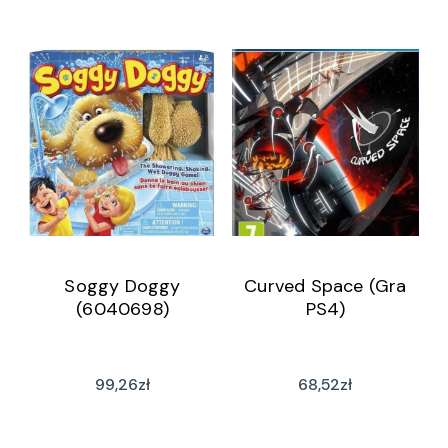
Soggy Doggy
Curved Space (Gra
(6040698)
PS4)
99,26
zł
68,52
zł