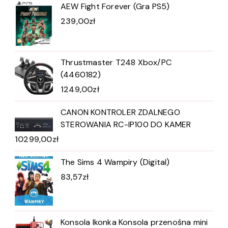
AEW Fight Forever (Gra PS5)
239,00
zł
Thrustmaster T248 Xbox/PC
(4460182)
1249,00
zł
CANON KONTROLER ZDALNEGO
STEROWANIA RC-IP100 DO KAMER
10299,00
zł
The Sims 4 Wampiry (Digital)
83,57
zł
Konsola Ikonka Konsola przenośna mini