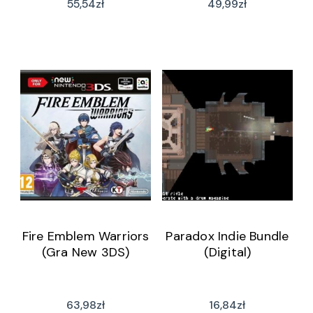
55,54
zł
49,99
zł
Fire Emblem Warriors
Paradox Indie Bundle
(Gra New 3DS)
(Digital)
63,98
zł
16,84
zł