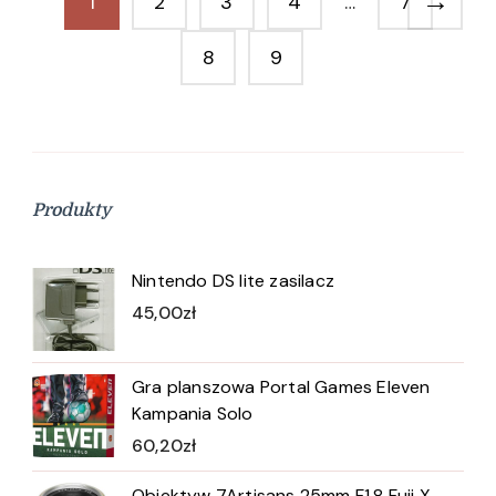
→
1
2
3
4
…
7
8
9
Produkty
Nintendo DS lite zasilacz
45,00
zł
Gra planszowa Portal Games Eleven
Kampania Solo
60,20
zł
Obiektyw 7Artisans 25mm F1.8 Fuji X