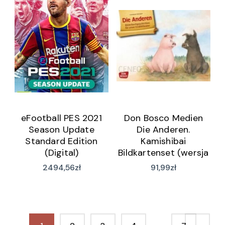
eFootball PES 2021
Don Bosco Medien
Season Update
Die Anderen.
Standard Edition
Kamishibai
(Digital)
Bildkartenset (wersja
niemiecka)
2494,56
zł
91,99
zł