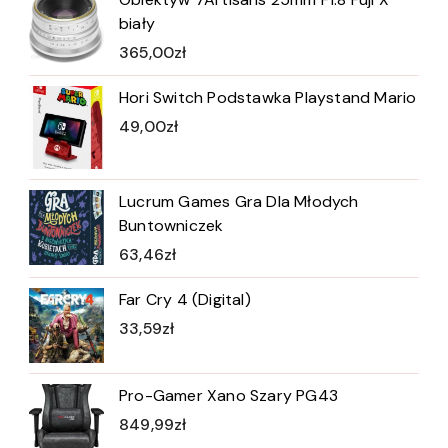
biały
365,00
zł
Hori Switch Podstawka Playstand Mario
49,00
zł
Lucrum Games Gra Dla Młodych
Buntowniczek
63,46
zł
Far Cry 4 (Digital)
33,59
zł
Pro-Gamer Xano Szary PG43
849,99
zł