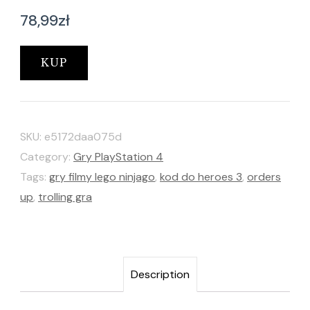
78,99
zł
KUP
SKU:
e5172daa075d
Category:
Gry PlayStation 4
Tags:
gry filmy lego ninjago
,
kod do heroes 3
,
orders
up
,
trolling gra
Description