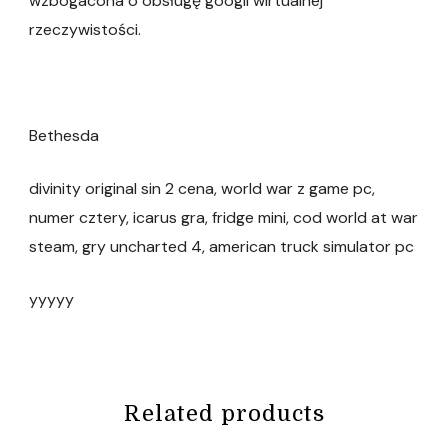
wzbogacona o obsługę googli wirtualnej
rzeczywistości.
Bethesda
divinity original sin 2 cena, world war z game pc,
numer cztery, icarus gra, fridge mini, cod world at war
steam, gry uncharted 4, american truck simulator pc
yyyyy
Related products