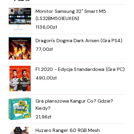
Monitor Samsung 32" Smart M5
(LS32BM501EUXEN)
1136,00
zł
Dragon's Dogma Dark Arisen (Gra PS4)
77,00
zł
F1 2020 - Edycja Standardowa (Gra PC)
490,00
zł
Gra planszowa Kangur Co? Gdzie?
Kiedy?
21,96
zł
Huzaro Ranger 6.0 RGB Mesh