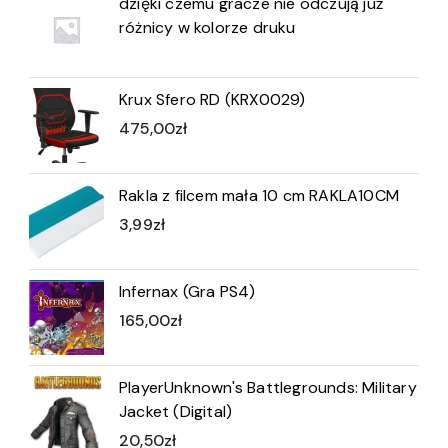
dzięki czemu gracze nie odczują już
różnicy w kolorze druku
Krux Sfero RD (KRX0029)
475,00
zł
Rakla z filcem mała 10 cm RAKLA10CM
3,99
zł
Infernax (Gra PS4)
165,00
zł
PlayerUnknown's Battlegrounds: Military
Jacket (Digital)
20,50
zł