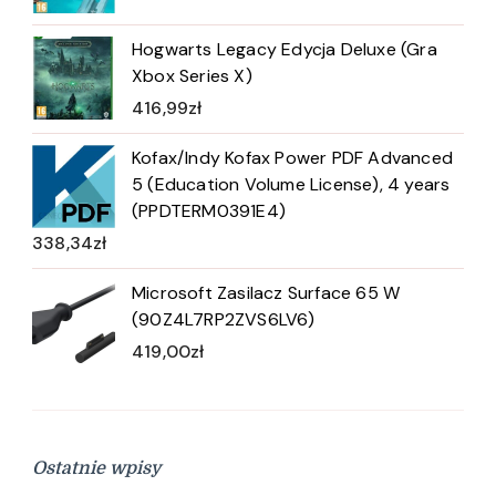
Hogwarts Legacy Edycja Deluxe (Gra
Xbox Series X)
416,99
zł
Kofax/Indy Kofax Power PDF Advanced
5 (Education Volume License), 4 years
(PPDTERM0391E4)
338,34
zł
Microsoft Zasilacz Surface 65 W
(90Z4L7RP2ZVS6LV6)
419,00
zł
Ostatnie wpisy