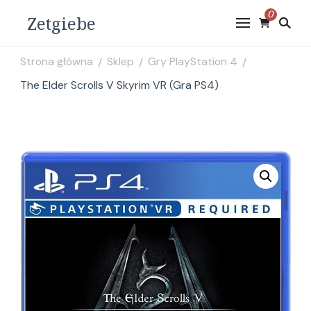
0
Zetgiebe
Strona główna
Sklep
Gry PlayStation 4
/
/
/
The Elder Scrolls V Skyrim VR (Gra PS4)