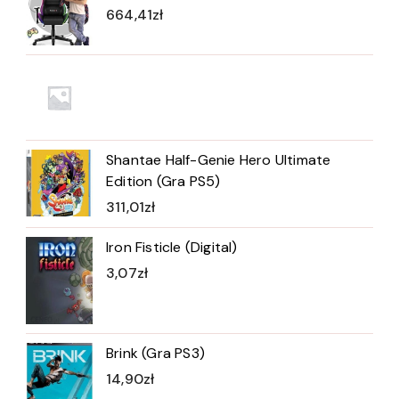
664,41
zł
Shantae Half-Genie Hero Ultimate
Edition (Gra PS5)
311,01
zł
Iron Fisticle (Digital)
3,07
zł
Brink (Gra PS3)
14,90
zł