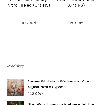
Nitro Fueled (Gra NS)
(Gra NS)
106,99
zł
29,99
zł
Produkty
Games Workshop Warhammer Age of
Sigmar Nexus Syphon
142,99
zł
Star Wars: Imperium Atakuje - Jeździec