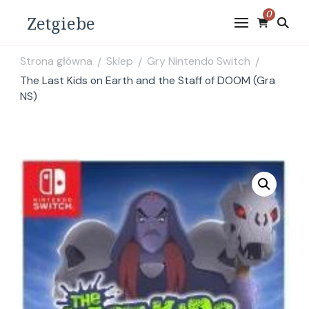
0
Zetgiebe
Strona główna
Sklep
Gry Nintendo Switch
/
/
/
The Last Kids on Earth and the Staff of DOOM (Gra
NS)