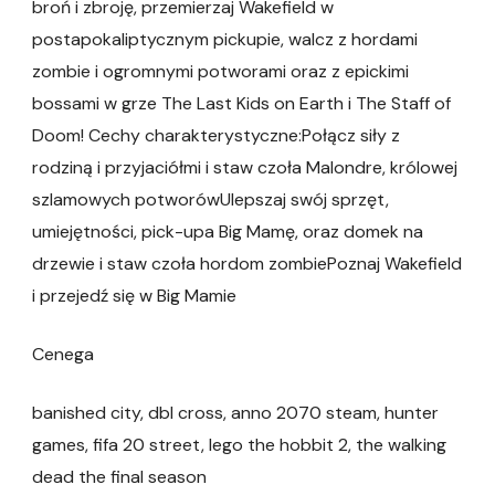
broń i zbroję, przemierzaj Wakefield w
postapokaliptycznym pickupie, walcz z hordami
zombie i ogromnymi potworami oraz z epickimi
bossami w grze The Last Kids on Earth i The Staff of
Doom! Cechy charakterystyczne:Połącz siły z
rodziną i przyjaciółmi i staw czoła Malondre, królowej
szlamowych potworówUlepszaj swój sprzęt,
umiejętności, pick-upa Big Mamę, oraz domek na
drzewie i staw czoła hordom zombiePoznaj Wakefield
i przejedź się w Big Mamie
Cenega
banished city, dbl cross, anno 2070 steam, hunter
games, fifa 20 street, lego the hobbit 2, the walking
dead the final season