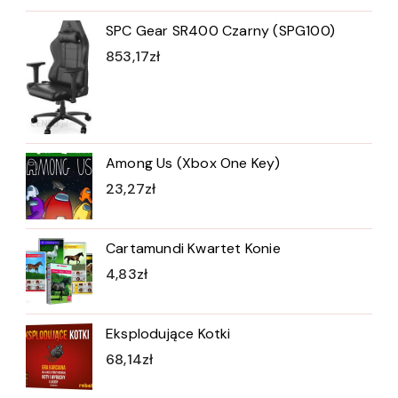
SPC Gear SR400 Czarny (SPG100)
853,17
zł
Among Us (Xbox One Key)
23,27
zł
Cartamundi Kwartet Konie
4,83
zł
Eksplodujące Kotki
68,14
zł