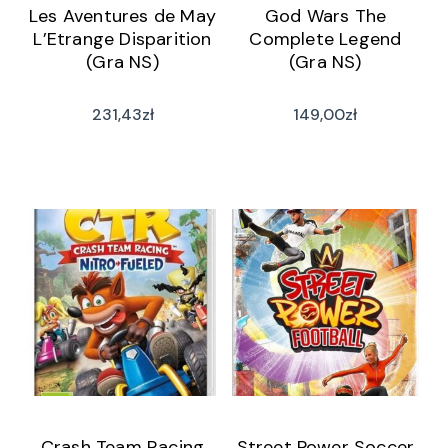
Les Aventures de May
God Wars The
L’Etrange Disparition
Complete Legend
(Gra NS)
(Gra NS)
231,43
zł
149,00
zł
Crash Team Racing
Street Power Soccer