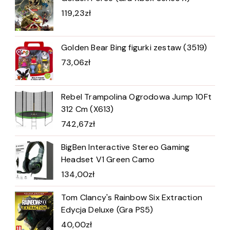
119,23
zł
Golden Bear Bing figurki zestaw (3519)
73,06
zł
Rebel Trampolina Ogrodowa Jump 10Ft
312 Cm (X613)
742,67
zł
BigBen Interactive Stereo Gaming
Headset V1 Green Camo
134,00
zł
Tom Clancy's Rainbow Six Extraction
Edycja Deluxe (Gra PS5)
40,00
zł