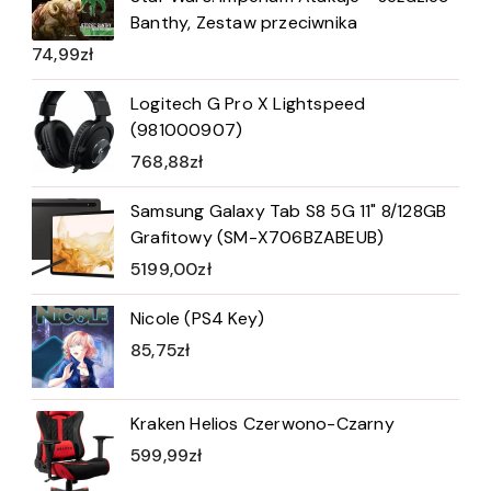
Banthy, Zestaw przeciwnika
74,99
zł
Logitech G Pro X Lightspeed
(981000907)
768,88
zł
Samsung Galaxy Tab S8 5G 11" 8/128GB
Grafitowy (SM-X706BZABEUB)
5199,00
zł
Nicole (PS4 Key)
85,75
zł
Kraken Helios Czerwono-Czarny
599,99
zł