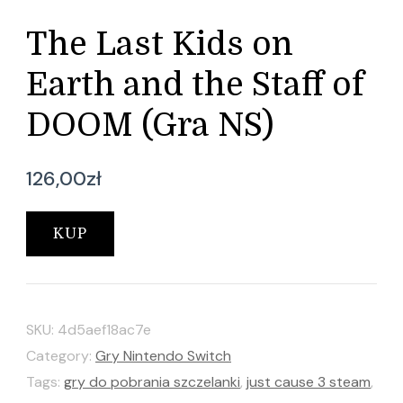
The Last Kids on
Earth and the Staff of
DOOM (Gra NS)
126,00
zł
KUP
SKU:
4d5aef18ac7e
Category:
Gry Nintendo Switch
Tags:
gry do pobrania szczelanki
,
just cause 3 steam
,