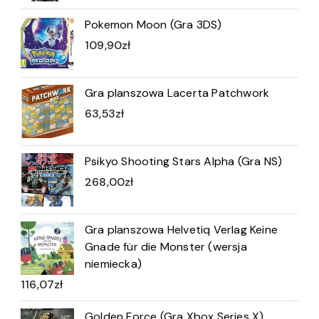
Pokemon Moon (Gra 3DS)
109,90
zł
Gra planszowa Lacerta Patchwork
63,53
zł
Psikyo Shooting Stars Alpha (Gra NS)
268,00
zł
Gra planszowa Helvetiq Verlag Keine
Gnade für die Monster (wersja
niemiecka)
116,07
zł
Golden Force (Gra Xbox Series X)