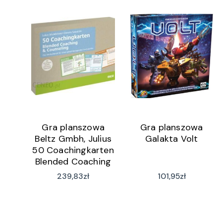
Gra planszowa
Gra planszowa
Beltz Gmbh, Julius
Galakta Volt
50 Coachingkarten
Blended Coaching
& Counseling
239,83
zł
101,95
zł
(wersja niemiecka)