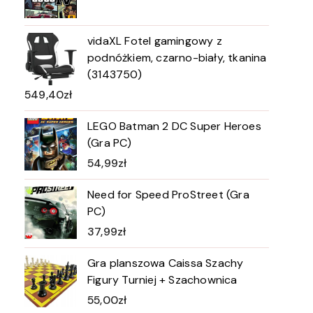
vidaXL Fotel gamingowy z
podnóżkiem, czarno-biały, tkanina
(3143750)
549,40
zł
LEGO Batman 2 DC Super Heroes
(Gra PC)
54,99
zł
Need for Speed ProStreet (Gra
PC)
37,99
zł
Gra planszowa Caissa Szachy
Figury Turniej + Szachownica
55,00
zł