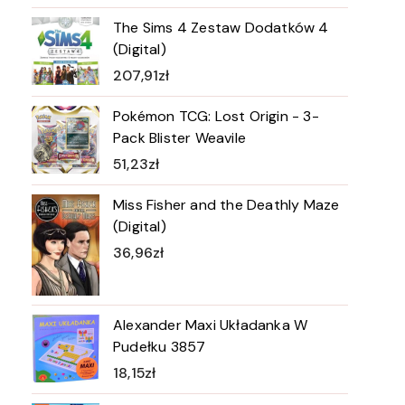
The Sims 4 Zestaw Dodatków 4
(Digital)
207,91
zł
Pokémon TCG: Lost Origin - 3-
Pack Blister Weavile
51,23
zł
Miss Fisher and the Deathly Maze
(Digital)
36,96
zł
Alexander Maxi Układanka W
Pudełku 3857
18,15
zł