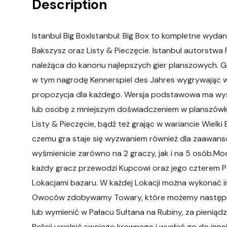
Description
Istanbul Big BoxIstanbul: Big Box to kompletne wyda
Bakszysz oraz Listy & Pieczęcie. Istanbul autorstwa
należąca do kanonu najlepszych gier planszowych. G
w tym nagrodę Kennerspiel des Jahres wygrywając w 
propozycja dla każdego. Wersja podstawowa ma wyst
lub osobę z mniejszym doświadczeniem w planszówk
Listy & Pieczęcie, bądź też grając w wariancie Wielk
czemu gra staje się wyzwaniem również dla zaawansow
wyśmienicie zarówno na 2 graczy, jak i na 5 osób.Mod
każdy gracz przewodzi Kupcowi oraz jego czterem P
Lokacjami bazaru. W każdej Lokacji można wykonać inn
Owoców zdobywamy Towary, które możemy następni
lub wymienić w Pałacu Sułtana na Rubiny, za pieniąd
Policji uwolnić swojego krewnego i wysłać go do innej