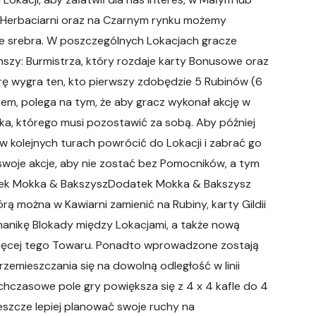
 Herbaciarni oraz na Czarnym rynku możemy
e srebra. W poszczególnych Lokacjach gracze
zy: Burmistrza, który rozdaje karty Bonusowe oraz
ę wygra ten, kto pierwszy zdobędzie 5 Rubinów (6
zem, polega na tym, że aby gracz wykonał akcję w
ka, którego musi pozostawić za sobą. Aby później
 kolejnych turach powrócić do Lokacji i zabrać go
woje akcje, aby nie zostać bez Pomocników, a tym
atek Mokka & BakszyszDodatek Mokka & Bakszysz
 można w Kawiarni zamienić na Rubiny, karty Gildii
nikę Blokady między Lokacjami, a także nową
ięcej tego Towaru. Ponadto wprowadzone zostają
zemieszczania się na dowolną odległość w linii
hczasowe pole gry powiększa się z 4 x 4 kafle do 4
jeszcze lepiej planować swoje ruchy na