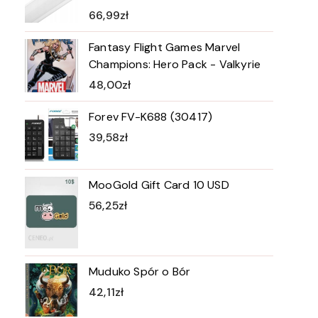
66,99
zł
Fantasy Flight Games Marvel
Champions: Hero Pack - Valkyrie
48,00
zł
Forev FV-K688 (30417)
39,58
zł
MooGold Gift Card 10 USD
56,25
zł
Muduko Spór o Bór
42,11
zł