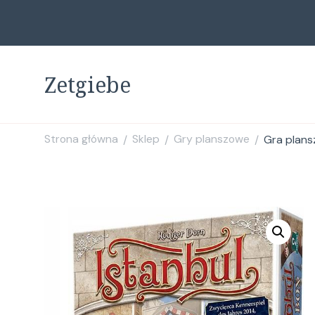
Zetgiebe
Strona główna
Sklep
Gry planszowe
Gra plansz
/
/
/