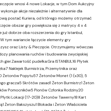
Pieczęcie wnosi 4 nowe Lokacje, w tym Dom Aukcyjny
wykonuje akcje niezależnie i alternatywnie dla
nową postać Kuriera, od którego możemy otrzymać
eczęcie obszar gry powiększa się z matrycy 4 x 4
cie już dobrze oba rozszerzenia do gry Istanbul,
 W tym wariancie łączycie elementy gry
ysz oraz Listy & Pieczęcie. Otrzymujemy wówczas
 dozy planowania ruchów i budowania zwycięskiej
ych gier.Zawartość pudełka:Gra ISTANBUL16 Płytek
ka7 Naklejek Burmistrza, Przemytnika oraz
Żetonów Popytu57 Żetonów Monet (1 (x30), 5
szego gracza5 Skrótów zasad1 Żeton Burmistrz1 Żeton
sków Pomocników5 Pionów Członka Rodziny20
tki Lokacji (17-20)8 Żetonów Tawerny18 Kart
1 Żeton Bakszyszu1 Blokada i Żeton Właściciela