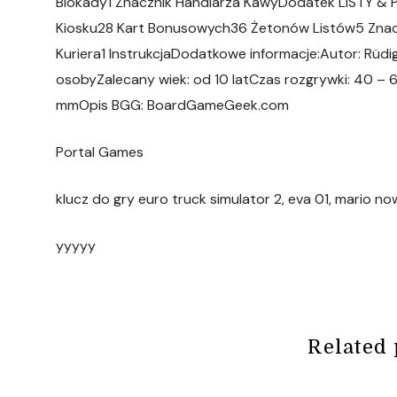
Blokady1 Znacznik Handlarza KawyDodatek LISTY & P
Kiosku28 Kart Bonusowych36 Żetonów Listów5 Znacz
Kuriera1 InstrukcjaDodatkowe informacje:Autor: Rüd
osobyZalecany wiek: od 10 latCzas rozgrywki: 40 – 
mmOpis BGG: BoardGameGeek.com
Portal Games
klucz do gry euro truck simulator 2, eva 01, mario no
yyyyy
Related 