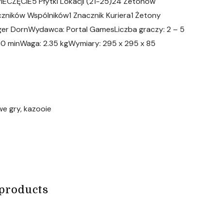
IECZĘCIE5 Płytki Lokacji (21-25)24 Żetonów
ników Wspólników1 Znacznik Kuriera1 Żetony
iger DornWydawca: Portal GamesLiczba graczy: 2 – 5
60 minWaga: 2.35 kgWymiary: 295 x 295 x 85
we gry, kazooie
products