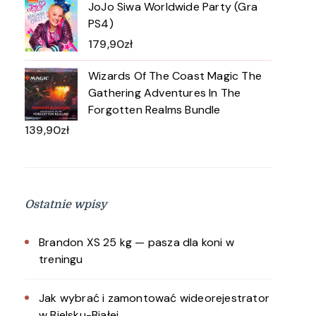
JoJo Siwa Worldwide Party (Gra
PS4)
179,90
zł
Wizards Of The Coast Magic The
Gathering Adventures In The
Forgotten Realms Bundle
139,90
zł
Ostatnie wpisy
Brandon XS 25 kg — pasza dla koni w
treningu
Jak wybrać i zamontować wideorejestrator
w Bielsku-Białej