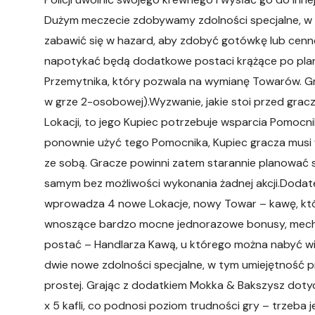
Dużym meczecie zdobywamy zdolności specjalne, w
zabawić się w hazard, aby zdobyć gotówkę lub cenn
napotykać będą dodatkowe postaci krążące po plans
Przemytnika, który pozwala na wymianę Towarów. Gr
w grze 2-osobowej).Wyzwanie, jakie stoi przed grac
Lokacji, to jego Kupiec potrzebuje wsparcia Pomocni
ponownie użyć tego Pomocnika, Kupiec gracza musi w
ze sobą. Gracze powinni zatem starannie planować s
samym bez możliwości wykonania żadnej akcji.Dod
wprowadza 4 nowe Lokacje, nowy Towar – kawę, którą
wnoszące bardzo mocne jednorazowe bonusy, mecha
postać – Handlarza Kawą, u którego można nabyć w
dwie nowe zdolności specjalne, w tym umiejętność pr
prostej. Grając z dodatkiem Mokka & Bakszysz dotyc
x 5 kafli, co podnosi poziom trudności gry – trzeba 