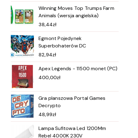
Winning Moves Top Trumps Farm
Animals (wersja angielska)
38,44
zł
Egmont Pojedynek
Superbohaterów DC
82,94
zł
Apex Legends - 11500 monet (PC)
400,00
zł
Gra planszowa Portal Games
Decrypto
48,99
zł
Lampa Sufitowa Led 1200Mm
Rebel 4000K 230V