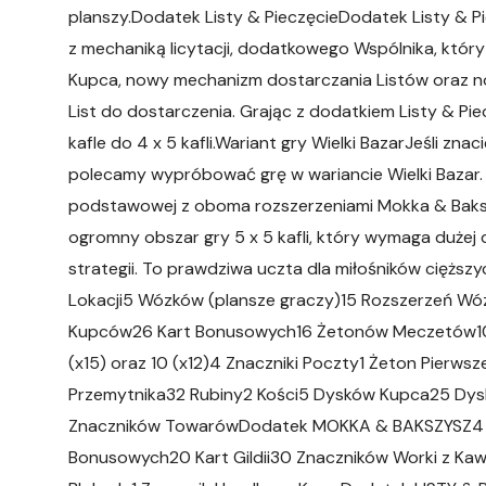
planszy.Dodatek Listy & PieczęcieDodatek Listy & 
z mechaniką licytacji, dodatkowego Wspólnika, który 
Kupca, nowy mechanizm dostarczania Listów oraz 
List do dostarczenia. Grając z dodatkiem Listy & Pi
kafle do 4 x 5 kafli.Wariant gry Wielki BazarJeśli zna
polecamy wypróbować grę w wariancie Wielki Bazar.
podstawowej z oboma rozszerzeniami Mokka & Baksz
ogromny obszar gry 5 x 5 kafli, który wymaga dużej
strategii. To prawdziwa uczta dla miłośników cięższ
Lokacji5 Wózków (plansze graczy)15 Rozszerzeń Wóz
Kupców26 Kart Bonusowych16 Żetonów Meczetów10 
(x15) oraz 10 (x12)4 Znaczniki Poczty1 Żeton Pierw
Przemytnika32 Rubiny2 Kości5 Dysków Kupca25 Dy
Znaczników TowarówDodatek MOKKA & BAKSZYSZ4 Pły
Bonusowych20 Kart Gildii30 Znaczników Worki z Kawą