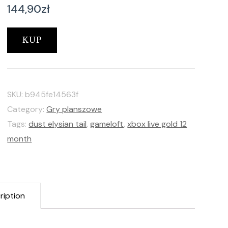
144,90
zł
KUP
SKU:
b945fe14563f
Category:
Gry planszowe
Tags:
dust elysian tail
,
gameloft
,
xbox live gold 12
month
ription