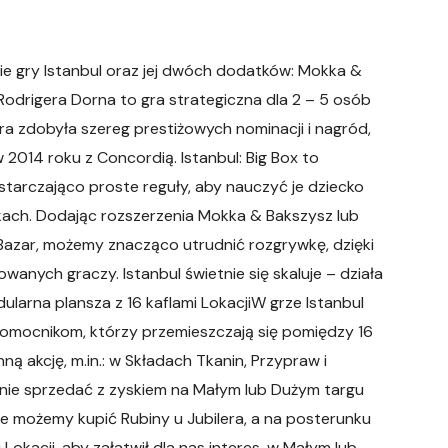
nie gry Istanbul oraz jej dwóch dodatków: Mokka &
 Rodrigera Dorna to gra strategiczna dla 2 – 5 osób
ra zdobyła szereg prestiżowych nominacji i nagród,
2014 roku z Concordią. Istanbul: Big Box to
arczająco proste reguły, aby nauczyć je dziecko
ach. Dodając rozszerzenia Mokka & Bakszysz lub
i Bazar, możemy znacząco utrudnić rozgrywkę, dzięki
anych graczy. Istanbul świetnie się skaluje – działa
ularna plansza z 16 kaflami LokacjiW grze Istanbul
omocnikom, którzy przemieszczają się pomiędzy 16
ą akcję, m.in.: w Składach Tkanin, Przypraw i
e sprzedać z zyskiem na Małym lub Dużym targu
ze możemy kupić Rubiny u Jubilera, a na posterunku
 Lokacji, aby załatwił dla nas interes, w Małym lub