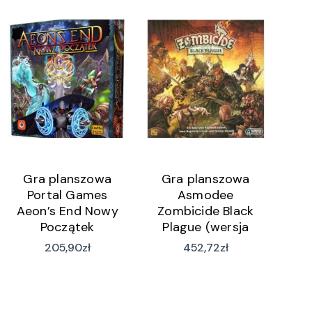
Gra planszowa
Gra planszowa
Portal Games
Asmodee
Aeon’s End Nowy
Zombicide Black
Początek
Plague (wersja
niemiecka)
205,90
zł
452,72
zł