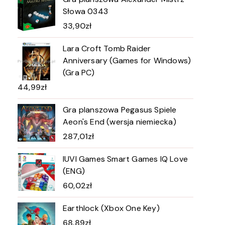
Słowa 0343
33,90
zł
Lara Croft Tomb Raider
Anniversary (Games for Windows)
(Gra PC)
44,99
zł
Gra planszowa Pegasus Spiele
Aeon's End (wersja niemiecka)
287,01
zł
IUVI Games Smart Games IQ Love
(ENG)
60,02
zł
Earthlock (Xbox One Key)
68,89
zł