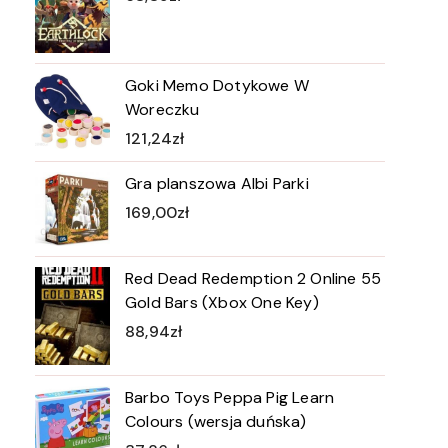
Goki Memo Dotykowe W
Woreczku
121,24
zł
Gra planszowa Albi Parki
169,00
zł
Red Dead Redemption 2 Online 55
Gold Bars (Xbox One Key)
88,94
zł
Barbo Toys Peppa Pig Learn
Colours (wersja duńska)