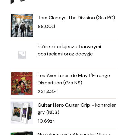
Tom Clancys The Division (Gra PC)
88,00
zł
które zbudujesz z barwnymi
postaciami oraz decyzje
Les Aventures de May L'Etrange
Disparition (Gra NS)
231,43
zł
Guitar Hero Guitar Grip - kontroler
gry (NDS)
10,69
zł
Gra planszowa Alexander Mistrz