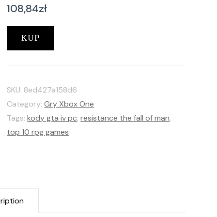
108,84
zł
KUP
SKU:
8ed427a158d6
Category:
Gry Xbox One
Tags:
kody gta iv pc
,
resistance the fall of man
,
top 10 rpg games
ription