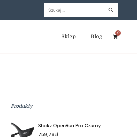
Szukaj:
0
Sklep
Blog
Produkty
Shokz OpenRun Pro Czarny
759,76
zł