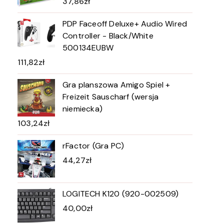
37,86
zł
PDP Faceoff Deluxe+ Audio Wired
Controller - Black/White
500134EUBW
111,82
zł
Gra planszowa Amigo Spiel +
Freizeit Sauscharf (wersja
niemiecka)
103,24
zł
rFactor (Gra PC)
44,27
zł
LOGITECH K120 (920-002509)
40,00
zł