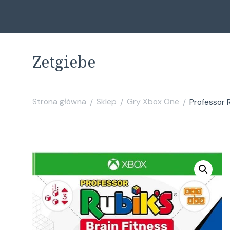
Zetgiebe
Strona główna
Sklep
Gry Xbox One
Professor 
/
/
/