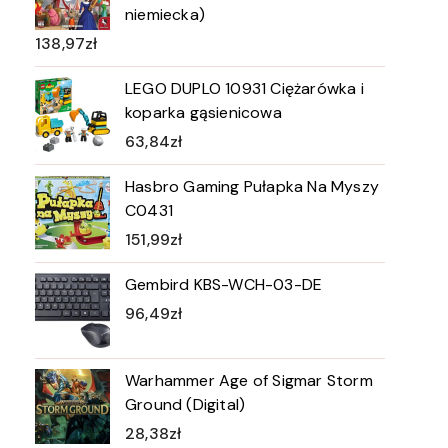
niemiecka)
138,97
zł
LEGO DUPLO 10931 Ciężarówka i
koparka gąsienicowa
63,84
zł
Hasbro Gaming Pułapka Na Myszy
C0431
151,99
zł
Gembird KBS-WCH-03-DE
96,49
zł
Warhammer Age of Sigmar Storm
Ground (Digital)
28,38
zł