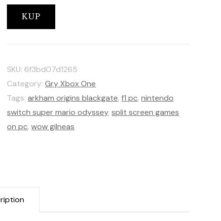
KUP
SKU:
6f3bd07d1265
Category:
Gry Xbox One
Tags:
arkham origins blackgate
,
f1 pc
,
nintendo
switch super mario odyssey
,
split screen games
on pc
,
wow gilneas
ription