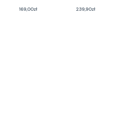
169,00
zł
239,90
zł