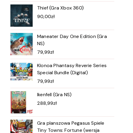
Thief (Gra Xbox 360)
90,00
zł
Maneater Day One Edition (Gra
NS)
79,99
zł
Klonoa Phantasy Reverie Series
Special Bundle (Digital)
79,99
zł
Ikenfell (Gra NS)
288,99
zł
Gra planszowa Pegasus Spiele
Tiny Towns: Fortune (wersja