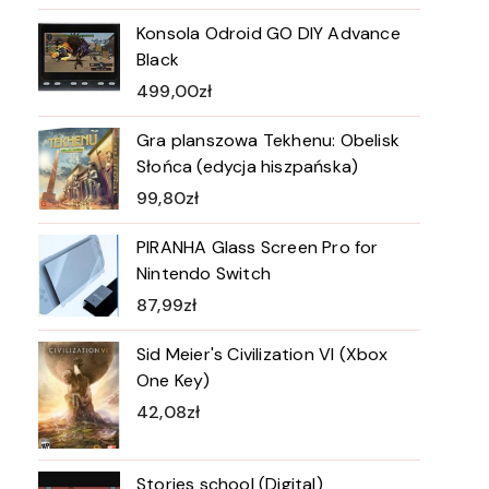
Konsola Odroid GO DIY Advance
Black
499,00
zł
Gra planszowa Tekhenu: Obelisk
Słońca (edycja hiszpańska)
99,80
zł
PIRANHA Glass Screen Pro for
Nintendo Switch
87,99
zł
Sid Meier's Civilization VI (Xbox
One Key)
42,08
zł
Stories school (Digital)