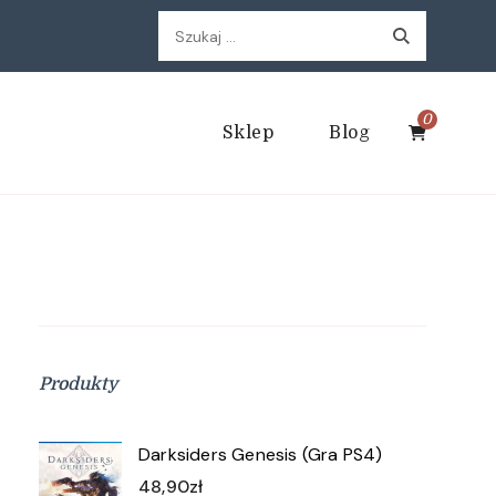
Szukaj:
0
Sklep
Blog
Produkty
Darksiders Genesis (Gra PS4)
48,90
zł