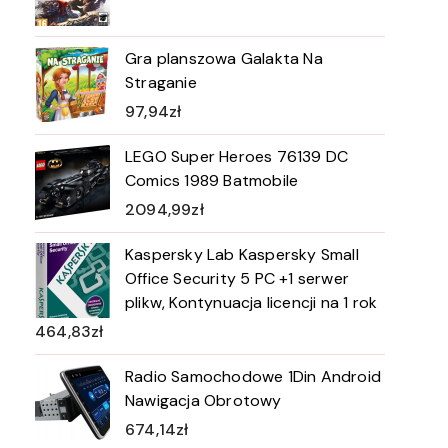
Gra planszowa Galakta Na
Straganie
97,94
zł
LEGO Super Heroes 76139 DC
Comics 1989 Batmobile
2094,99
zł
Kaspersky Lab Kaspersky Small
Office Security 5 PC +1 serwer
plikw, Kontynuacja licencji na 1 rok
464,83
zł
Radio Samochodowe 1Din Android
Nawigacja Obrotowy
674,14
zł