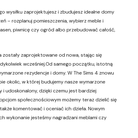
 wysiłku zaprojektujesz i zbudujesz idealne domy
ń – rozplanuj pomieszczenia, wybierz meble i
asen, piwnicę czy ogród albo przebudować całość,
a zostały zaprojektowane od nowa, stając się
 kiedykolwiek wcześniej.Od samego początku, istotną
 wymarzone rezydencje i domy. W The Sims 4 znowu
ebie okolic, w której budujemy nasze wymarzone
y i udoskonalony, dzięki czemu jest bardziej
ęki opcjom społecznościowym możemy teraz dzielić się
 także komentować i oceniać ich dzieła. Nowym
rych wykonanie jesteśmy nagradzani meblami czy