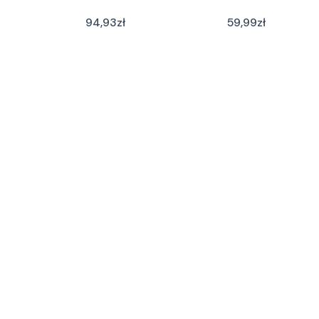
94,93
zł
59,99
zł