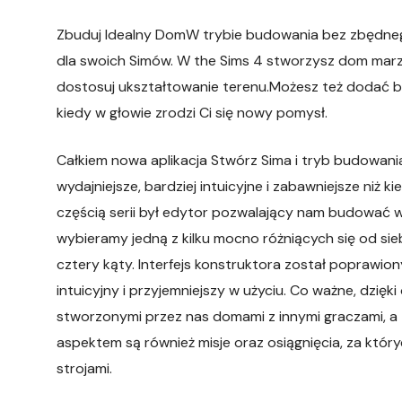
Zbuduj Idealny DomW trybie budowania bez zbędnego
dla swoich Simów. W the Sims 4 stworzysz dom marze
dostosuj ukształtowanie terenu.Możesz też dodać b
kiedy w głowie zrodzi Ci się nowy pomysł.
Całkiem nowa aplikacja Stwórz Sima i tryb budowani
wydajniejsze, bardziej intuicyjne i zabawniejsze niż
częścią serii był edytor pozwalający nam budować
wybieramy jedną z kilku mocno różniących się od si
cztery kąty. Interfejs konstruktora został poprawion
intuicyjny i przyjemniejszy w użyciu. Co ważne, dzi
stworzonymi przez nas domami z innymi graczami, a
aspektem są również misje oraz osiągnięcia, za któ
strojami.