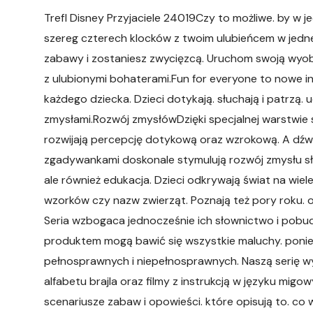
Trefl Disney Przyjaciele 24019Czy to możliwe. by w j
szereg czterech klocków z twoim ulubieńcem w jednej 
zabawy i zostaniesz zwycięzcą. Uruchom swoją wyob
z ulubionymi bohaterami.Fun for everyone to nowe i
każdego dziecka. Dzieci dotykają. słuchają i patrzą.
zmysłami.Rozwój zmysłówDzięki specjalnej warstwie 
rozwijają percepcję dotykową oraz wzrokową. A dź
zgadywankami doskonale stymulują rozwój zmysłu sł
ale również edukacja. Dzieci odkrywają świat na wiel
wzorków czy nazw zwierząt. Poznają też pory roku.
Seria wzbogaca jednocześnie ich słownictwo i pobu
produktem mogą bawić się wszystkie maluchy. poniew
pełnosprawnych i niepełnosprawnych. Naszą serię w
alfabetu brajla oraz filmy z instrukcją w języku mi
scenariusze zabaw i opowieści. które opisują to. co 