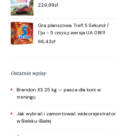
229,99
zł
Gra planszowa Trefl 5 Sekund /
Гра - 5 секунд wersja UA 01811
66,43
zł
Ostatnie wpisy
Brandon XS 25 kg — pasza dla koni w
treningu
Jak wybrać i zamontować wideorejestrator
w Bielsku-Białej