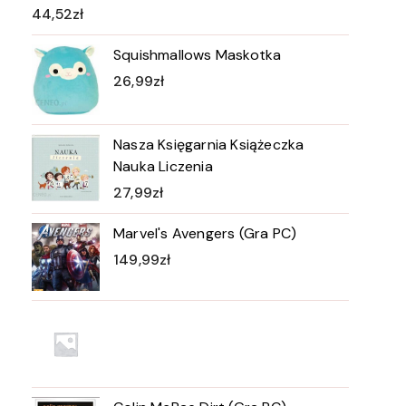
44,52
zł
Squishmallows Maskotka
26,99
zł
Nasza Księgarnia Książeczka
Nauka Liczenia
27,99
zł
Marvel's Avengers (Gra PC)
149,99
zł