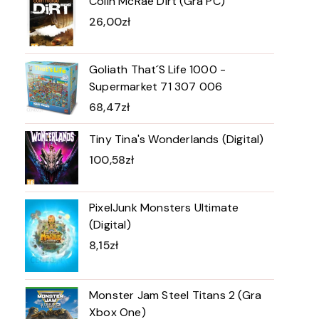
Colin McRae Dirt (Gra PC)
26,00
zł
Goliath That´S Life 1000 -
Supermarket 71 307 006
68,47
zł
Tiny Tina's Wonderlands (Digital)
100,58
zł
PixelJunk Monsters Ultimate
(Digital)
8,15
zł
Monster Jam Steel Titans 2 (Gra
Xbox One)