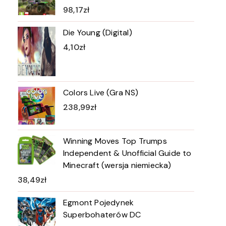
98,17
zł
Die Young (Digital)
4,10
zł
Colors Live (Gra NS)
238,99
zł
Winning Moves Top Trumps
Independent & Unofficial Guide to
Minecraft (wersja niemiecka)
38,49
zł
Egmont Pojedynek
Superbohaterów DC