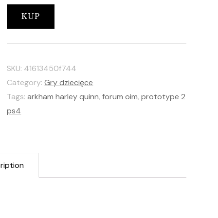
KUP
SKU:
41613450f744
Category:
Gry dziecięce
Tags:
arkham harley quinn
,
forum oim
,
prototype 2
ps4
ription