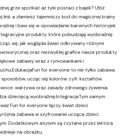
ednej grze spotkać aż tyle postaci z bajek? Ułóż
linii. a złamiesz tajemniczy kod do magicznej krainy
raźnię i baw się w opowiadanie barwnych historyjek
ntegracyjne produkty. które pobudzają wyobraźnię
 ucząc się. jak wygląda świat odkrywany różnymi
sensorycznej oraz niezwykłej grafice nasze produkty
więkowe zabawy wraz z rymowankami i
uchu.EdukacjaFun for everyone to nie tylko zabawa.
e sposobów. ucząc się kolorów. cyfr. kształtów.
 owoce. warzywa oraz zasady zdrowego żywienia.
dza dziecięcą wyobraźnię.IntegracjaTym samym
aż Fun for everyone łączy świat dzieci
yróżnia zabawa w szyfrowanie ucząca dzieci
gowym. Dodatkowym atutem są czytane przez lektora
widnieje na obrazku.