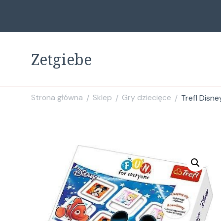
Zetgiebe
Strona główna
Sklep
Gry dziecięce
Trefl Disne
/
/
/