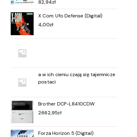
82,94
zł
X Com: Ufo Defense (Digital)
4,00
zł
a w ich cieniu czają się tajemnicze
postaci
Brother DCP-L8410CDW
2662,95
zł
Forza Horizon 5 (Digital)