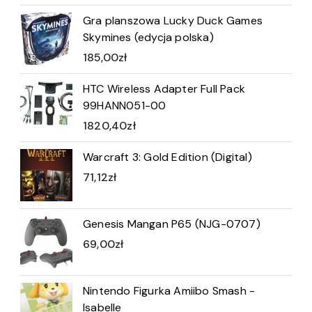
Gra planszowa Lucky Duck Games
Skymines (edycja polska)
185,00
zł
HTC Wireless Adapter Full Pack
99HANN051-00
1820,40
zł
Warcraft 3: Gold Edition (Digital)
71,12
zł
Genesis Mangan P65 (NJG-0707)
69,00
zł
Nintendo Figurka Amiibo Smash -
Isabelle