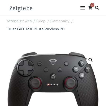
0
Zetgiebe
Strona główna
Sklep
Gamepady
/
/
/
Trust GXT 1230 Muta Wireless PC