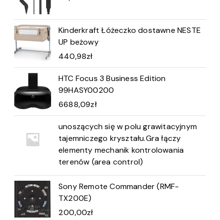
Kinderkraft Łóżeczko dostawne NESTE
UP beżowy
440,98
zł
HTC Focus 3 Business Edition
99HASY00200
6688,09
zł
unoszących się w polu grawitacyjnym
tajemniczego kryształu.Gra łączy
elementy mechanik kontrolowania
terenów (area control)
Sony Remote Commander (RMF-
TX200E)
200,00
zł