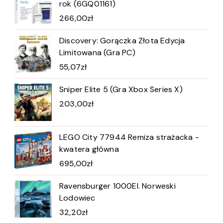
rok (6GQ01161)
266,00
zł
Discovery: Gorączka Złota Edycja
Limitowana (Gra PC)
55,07
zł
Sniper Elite 5 (Gra Xbox Series X)
203,00
zł
LEGO City 77944 Remiza strażacka -
kwatera główna
695,00
zł
Ravensburger 1000El. Norweski
Lodowiec
32,20
zł