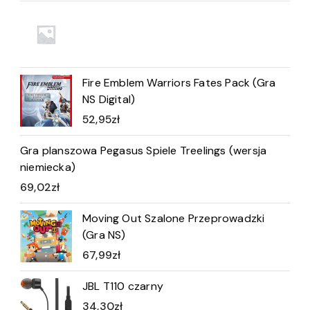
Fire Emblem Warriors Fates Pack (Gra
NS Digital)
52,95
zł
Gra planszowa Pegasus Spiele Treelings (wersja
niemiecka)
69,02
zł
Moving Out Szalone Przeprowadzki
(Gra NS)
67,99
zł
JBL T110 czarny
34,30
zł