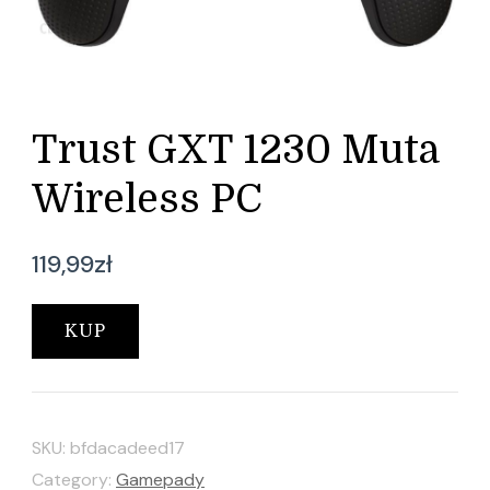
Trust GXT 1230 Muta
Wireless PC
119,99
zł
KUP
SKU:
bfdacadeed17
Category:
Gamepady