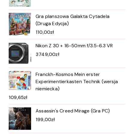
Gra planszowa Galakta Cytadela
(Druga Edycja)
110,00
zł
Nikon Z 30 + 16-50mm f/3.5-6.3 VR
3749,00
zł
Franckh-Kosmos Mein erster
Experimentierkasten Technik (wersja
niemiecka)
109,65
zł
Assassin's Creed Mirage (Gra PC)
199,00
zł