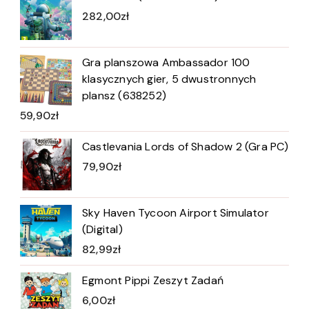
282,00
zł
Gra planszowa Ambassador 100
klasycznych gier, 5 dwustronnych
plansz (638252)
59,90
zł
Castlevania Lords of Shadow 2 (Gra PC)
79,90
zł
Sky Haven Tycoon Airport Simulator
(Digital)
82,99
zł
Egmont Pippi Zeszyt Zadań
6,00
zł