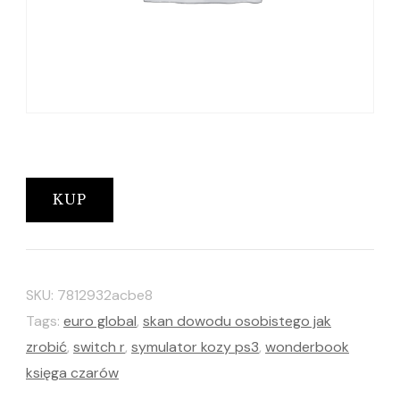
KUP
SKU:
7812932acbe8
Tags:
euro global
,
skan dowodu osobistego jak
zrobić
,
switch r
,
symulator kozy ps3
,
wonderbook
księga czarów