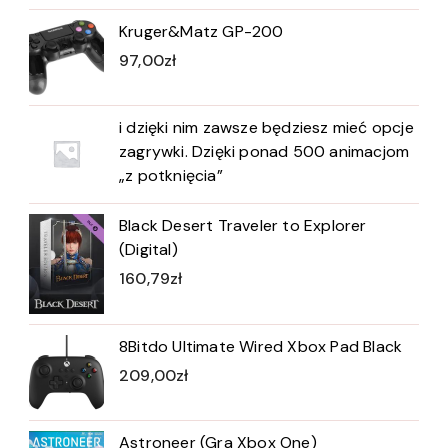
Kruger&Matz GP-200
97,00
zł
i dzięki nim zawsze będziesz mieć opcje
zagrywki. Dzięki ponad 500 animacjom
„z potknięcia”
Black Desert Traveler to Explorer
(Digital)
160,79
zł
8Bitdo Ultimate Wired Xbox Pad Black
209,00
zł
Astroneer (Gra Xbox One)