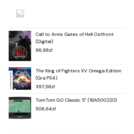
Call to Arms Gates of Hell Ostfront
(Digital)
96,98
zł
The King of Fighters XV Omega Edition
(Gra PS4)
397,58
zł
TomTom GO Classic 5" (1BA500220)
506,64
zł