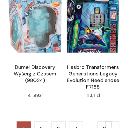
Dumel Discovery
Hasbro Transformers
Wyścig z Czasem
Generations Legacy
(98024)
Evolution Needlenose
F7188
41,99
zł
113,11
zł