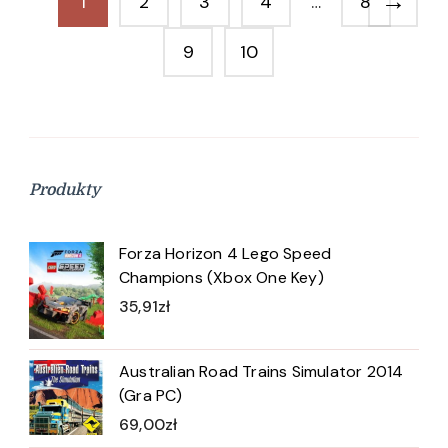
→
1
2
3
4
…
8
9
10
Produkty
Forza Horizon 4 Lego Speed
Champions (Xbox One Key)
35,91
zł
Australian Road Trains Simulator 2014
(Gra PC)
69,00
zł