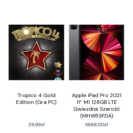
Tropico 4 Gold
Apple iPad Pro 2021
Edition (Gra PC)
11” M1 128GB LTE
Gwiezdna Szarość
(MHW53FDA)
29,99
zł
5689,00
zł