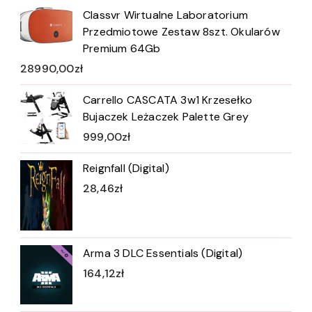
Classvr Wirtualne Laboratorium
Przedmiotowe Zestaw 8szt. Okularów
Premium 64Gb
28990,00
zł
Carrello CASCATA 3w1 Krzesełko
Bujaczek Leżaczek Palette Grey
999,00
zł
Reignfall (Digital)
28,46
zł
Arma 3 DLC Essentials (Digital)
164,12
zł