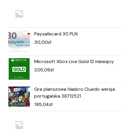
Paysafecard 30 PLN
30,00
zł
Microsoft Xbox Live Gold 12 miesięcy
205,09
zł
Gra planszowa Hasbro Cluedo wersja
portugalska 38712521
195,04
zł