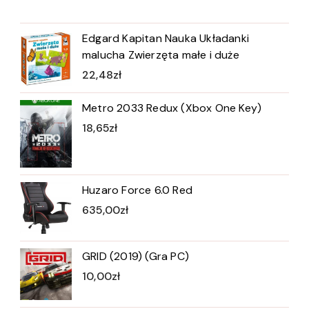
Edgard Kapitan Nauka Układanki
malucha Zwierzęta małe i duże
22,48
zł
Metro 2033 Redux (Xbox One Key)
18,65
zł
Huzaro Force 6.0 Red
635,00
zł
GRID (2019) (Gra PC)
10,00
zł