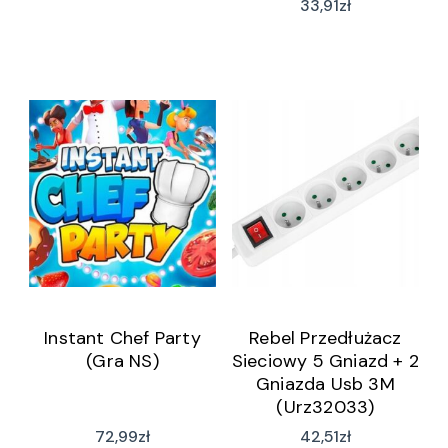
33,91
zł
Instant Chef Party
Rebel Przedłużacz
(Gra NS)
Sieciowy 5 Gniazd + 2
Gniazda Usb 3M
(Urz32033)
72,99
zł
42,51
zł