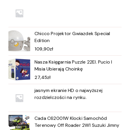
Chicco Projektor Gwiazdek Special
Edition
109,90
zł
Nasza Księgarnia Puzzle 22El. Pucio I
Misia Ubierają Choinkę
27,45
zł
jasnym ekranie HD o najwyższej
rozdzielczości na rynku.
Cada C62001W Klocki Samochód
Terenowy Off Roader 2W1 Suzuki Jimny