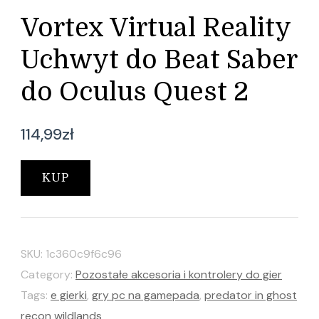
Vortex Virtual Reality
Uchwyt do Beat Saber
do Oculus Quest 2
114,99
zł
KUP
SKU:
1c360c9f6c96
Category:
Pozostałe akcesoria i kontrolery do gier
Tags:
e gierki
,
gry pc na gamepada
,
predator in ghost
recon wildlands