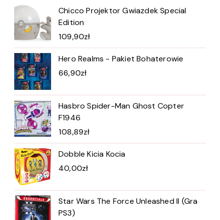
Chicco Projektor Gwiazdek Special
Edition
109,90
zł
Hero Realms - Pakiet Bohaterowie
66,90
zł
Hasbro Spider-Man Ghost Copter
F1946
108,89
zł
Dobble Kicia Kocia
40,00
zł
Star Wars The Force Unleashed II (Gra
PS3)