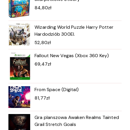
84,80
zł
Wizarding World Puzzle Harry Potter
Hardodziób 300El.
52,80
zł
Fallout New Vegas (Xbox 360 Key)
69,47
zł
From Space (Digital)
81,77
zł
Gra planszowa Awaken Realms Tainted
Grail Stretch Goals