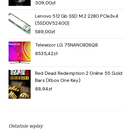
309,00
zł
Lenovo 512 Gb SSD M.2 2280 PCIe3x4
(5SD0V52400)
589,00
zł
Telewizor LG 75NANO826QB
8535,42
zł
Red Dead Redemption 2 Online 55 Gold
Bars (Xbox One Key)
88,94
zł
Ostatnie wpisy