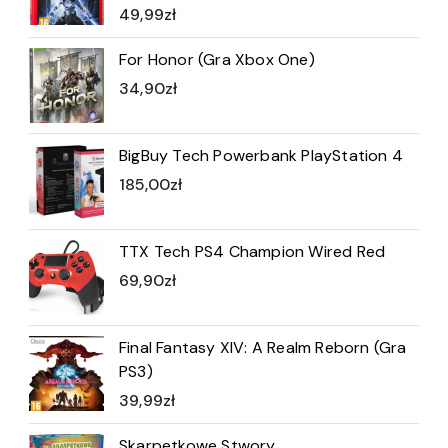
49,99
zł
For Honor (Gra Xbox One)
34,90
zł
BigBuy Tech Powerbank PlayStation 4
185,00
zł
TTX Tech PS4 Champion Wired Red
69,90
zł
Final Fantasy XIV: A Realm Reborn (Gra
PS3)
39,99
zł
Skarpetkowe Stwory