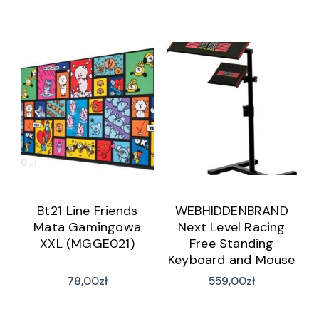
Bt21 Line Friends
WEBHIDDENBRAND
Mata Gamingowa
Next Level Racing
XXL (MGGE021)
Free Standing
Keyboard and Mouse
Stand NLR-A012
78,00
zł
559,00
zł