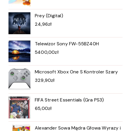
Prey (Digital)
24,96
zł
Telewizor Sony FW-55BZ40H
5400,00
zł
Microsoft Xbox One S Kontroler Szary
329,90
zł
FIFA Street Essentials (Gra PS3)
65,00
zł
Alexander Sowa Mądra Głowa Wyrazy i