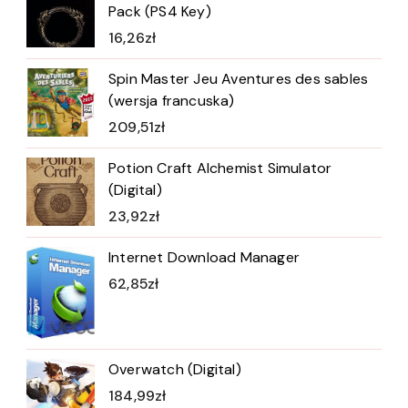
Pack (PS4 Key)
16,26
zł
Spin Master Jeu Aventures des sables
(wersja francuska)
209,51
zł
Potion Craft Alchemist Simulator
(Digital)
23,92
zł
Internet Download Manager
62,85
zł
Overwatch (Digital)
184,99
zł