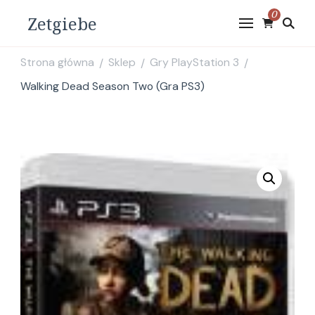
0
Zetgiebe
Strona główna
Sklep
Gry PlayStation 3
/
/
/
Walking Dead Season Two (Gra PS3)