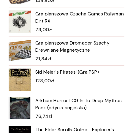
149,90
zł
Gra planszowa Czacha Games Rallyman
Dirt RX
73,00
zł
Gra planszowa Dromader Szachy
Drewniane Magnetyczne
21,84
zł
Sid Meier's Pirates! (Gra PSP)
123,00
zł
Arkham Horror LCG In To Deep Mythos
Pack (edycja angielska)
76,74
zł
The Elder Scrolls Online - Explorer's