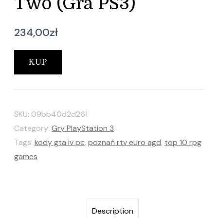
Two (Gra PS3)
234,00
zł
KUP
SKU:
09bb40d2d261
Category:
Gry PlayStation 3
Tags:
kody gta iv pc
,
poznań rtv euro agd
,
top 10 rpg
games
Description