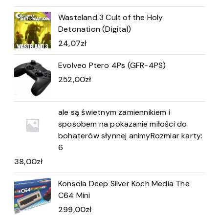
Wasteland 3 Cult of the Holy
Detonation (Digital)
24,07
zł
Evolveo Ptero 4Ps (GFR-4PS)
252,00
zł
ale są świetnym zamiennikiem i
sposobem na pokazanie miłości do
bohaterów słynnej animyRozmiar karty:
6
38,00
zł
Konsola Deep Silver Koch Media The
C64 Mini
299,00
zł