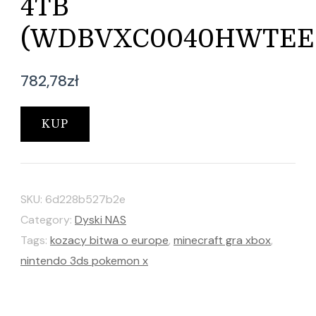
4TB
(WDBVXC0040HWTEE
782,78
zł
KUP
SKU:
6d228b527b2e
Category:
Dyski NAS
Tags:
kozacy bitwa o europe
,
minecraft gra xbox
,
nintendo 3ds pokemon x