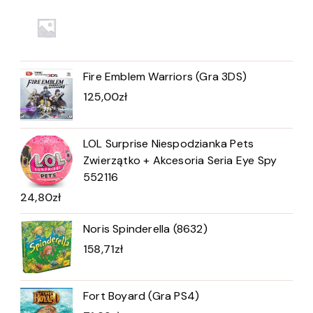
Fire Emblem Warriors (Gra 3DS)
125,00
zł
LOL Surprise Niespodzianka Pets
Zwierzątko + Akcesoria Seria Eye Spy
552116
24,80
zł
Noris Spinderella (8632)
158,71
zł
Fort Boyard (Gra PS4)