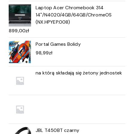
Laptop Acer Chromebook 314
14"/N4020/4GB/64GB/ChromeOS
(NX.HPYEP.008)
899,00
zł
Portal Games Bolidy
98,99
zł
na którą składają się żetony jednostek
JBL T450BT czarny