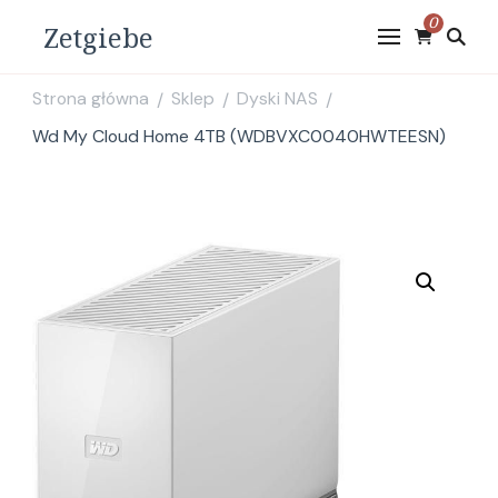
0
Zetgiebe
Strona główna
Sklep
Dyski NAS
/
/
/
Wd My Cloud Home 4TB (WDBVXC0040HWTEESN)