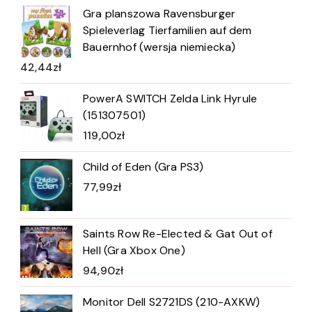
Gra planszowa Ravensburger
Spieleverlag Tierfamilien auf dem
Bauernhof (wersja niemiecka)
42,44
zł
PowerA SWITCH Zelda Link Hyrule
(151307501)
119,00
zł
Child of Eden (Gra PS3)
77,99
zł
Saints Row Re-Elected & Gat Out of
Hell (Gra Xbox One)
94,90
zł
Monitor Dell S2721DS (210-AXKW)