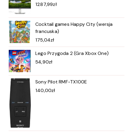
1287,99
zł
Cocktail games Happy City (wersja
francuska)
175,04
zł
Lego Przygoda 2 (Gra Xbox One)
54,90
zł
Sony Pilot RMF-TX100E
140,00
zł