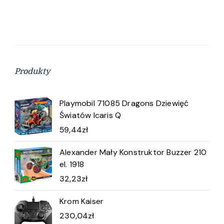
Produkty
Playmobil 71085 Dragons Dziewięć
Światów Icaris Q
59,44
zł
Alexander Mały Konstruktor Buzzer 210
el. 1918
32,23
zł
Krom Kaiser
230,04
zł