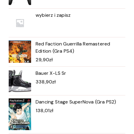
wybierz i zapisz
Red Faction Guerrilla Remastered
Edition (Gra PS4)
29,90
zł
Bauer X-LS Sr
338,90
zł
Dancing Stage SuperNova (Gra PS2)
138,01
zł