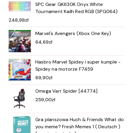
SPC Gear GK630K Onyx White
Tournament Kailh Red RGB (SPG064)
248,98
zł
Marvel's Avengers (Xbox One Key)
64,69
zł
Hasbro Marvel Spidey i super kumple -
Spidey na motorze F7459
69,90
zł
Omega Varr Spider [44774]
259,00
zł
Gra planszowa Huch & Friends What do
you meme? Fresh Memes 1 ( Deutsch )