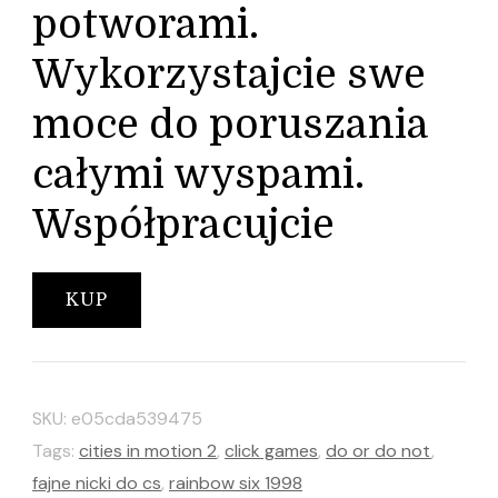
potworami.
Wykorzystajcie swe
moce do poruszania
całymi wyspami.
Współpracujcie
KUP
SKU:
e05cda539475
Tags:
cities in motion 2
,
click games
,
do or do not
,
fajne nicki do cs
,
rainbow six 1998