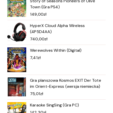
Story of Seasons Pioneers of Olive
Town (Gra PS4)
149,00
zł
HyperX Cloud Alpha Wireless
(4P5D4AA)
740,00
zł
Werewolves Within (Digital)
7,41
zł
Gra planszowa Kosmos EXIT Der Tote
im Orient-Express (wersja niemiecka)
75,01
zł
Karaoke SingSing (Gra PC)
142,30
zł