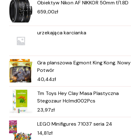
Obiektyw Nikon AF NIKKOR 50mm f/1.8D
659,00
zł
urzekająca karcianka
Gra planszowa Egmont King Kong. Nowy
Potwór
40,44
zł
Tm Toys Hey Clay Masa Plastyczna
Stegozaur Hclmd002Pcs
23,97
zł
LEGO Minifigures 71037 seria 24
14,81
zł