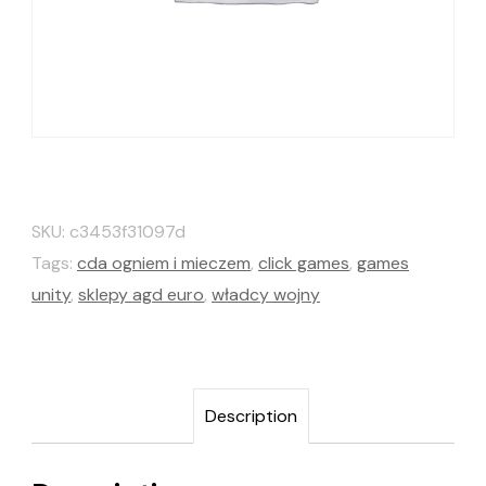
SKU:
c3453f31097d
Tags:
cda ogniem i mieczem
,
click games
,
games
unity
,
sklepy agd euro
,
władcy wojny
Description