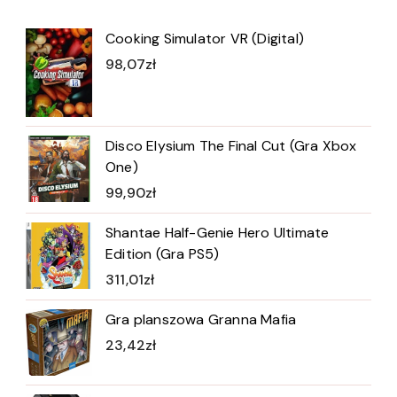
Cooking Simulator VR (Digital)
98,07
zł
Disco Elysium The Final Cut (Gra Xbox
One)
99,90
zł
Shantae Half-Genie Hero Ultimate
Edition (Gra PS5)
311,01
zł
Gra planszowa Granna Mafia
23,42
zł