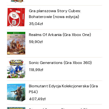
Gra planszowa Story Cubes:
Bohaterowie (nowa edycja)
35,04
zł
Realms Of Arkania (Gra Xbox One)
59,90
zł
Sonic Generations (Gra Xbox 360)
118,99
zł
Biomutant Edycja Kolekcjonerska (Gra
PS4)
407,49
zł