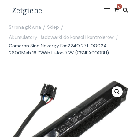
0
Zetgiebe
Strona główna
Sklep
/
/
Akumulatory i ładowarki do konsol i kontrolerów
/
Cameron Sino Nexergy Fas2240 271-00024
2600Mah 18.72Wh Li-Ion 7.2V (CSNEX900BU)