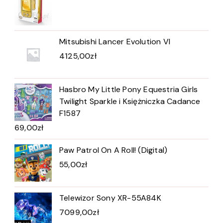
Mitsubishi Lancer Evolution VI
4125,00
zł
Hasbro My Little Pony Equestria Girls
Twilight Sparkle i Księżniczka Cadance
F1587
69,00
zł
Paw Patrol On A Roll! (Digital)
55,00
zł
Telewizor Sony XR-55A84K
7099,00
zł