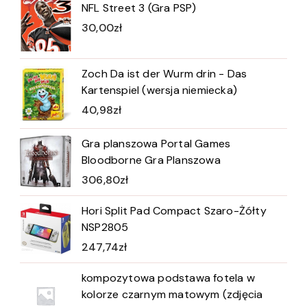
NFL Street 3 (Gra PSP)
30,00
zł
Zoch Da ist der Wurm drin - Das
Kartenspiel (wersja niemiecka)
40,98
zł
Gra planszowa Portal Games
Bloodborne Gra Planszowa
306,80
zł
Hori Split Pad Compact Szaro-Żółty
NSP2805
247,74
zł
kompozytowa podstawa fotela w
kolorze czarnym matowym (zdjęcia