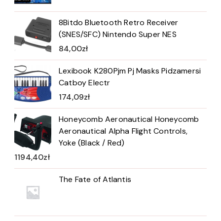
8Bitdo Bluetooth Retro Receiver
(SNES/SFC) Nintendo Super NES
84,00
zł
Lexibook K280Pjm Pj Masks Pidzamersi
Catboy Electr
174,09
zł
Honeycomb Aeronautical Honeycomb
Aeronautical Alpha Flight Controls,
Yoke (Black / Red)
1194,40
zł
The Fate of Atlantis