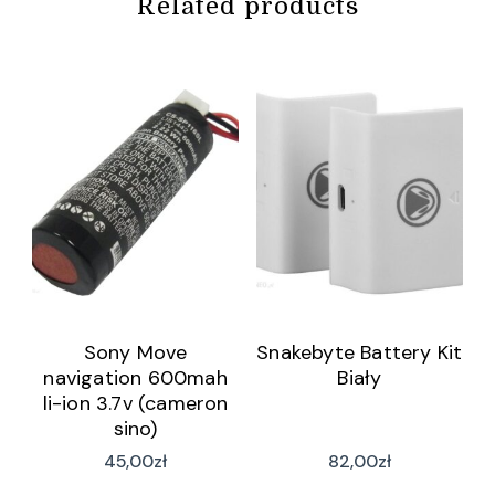
Related products
Sony Move
Snakebyte Battery Kit
navigation 600mah
Biały
li-ion 3.7v (cameron
sino)
45,00
zł
82,00
zł