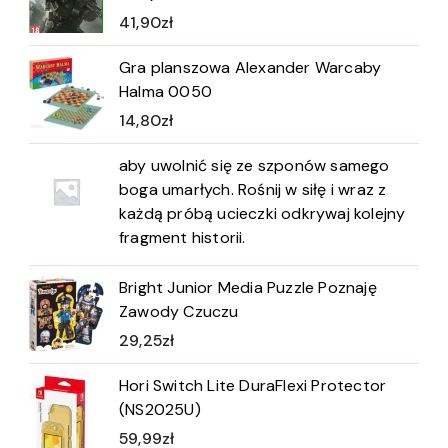
41,90
zł
Gra planszowa Alexander Warcaby
Halma 0050
14,80
zł
aby uwolnić się ze szponów samego
boga umarłych. Rośnij w siłę i wraz z
każdą próbą ucieczki odkrywaj kolejny
fragment historii.
Bright Junior Media Puzzle Poznaję
Zawody Czuczu
29,25
zł
Hori Switch Lite DuraFlexi Protector
(NS2025U)
59,99
zł