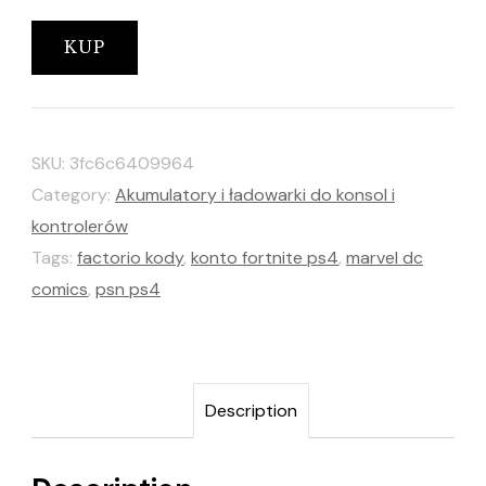
KUP
SKU:
3fc6c6409964
Category:
Akumulatory i ładowarki do konsol i
kontrolerów
Tags:
factorio kody
,
konto fortnite ps4
,
marvel dc
comics
,
psn ps4
Description