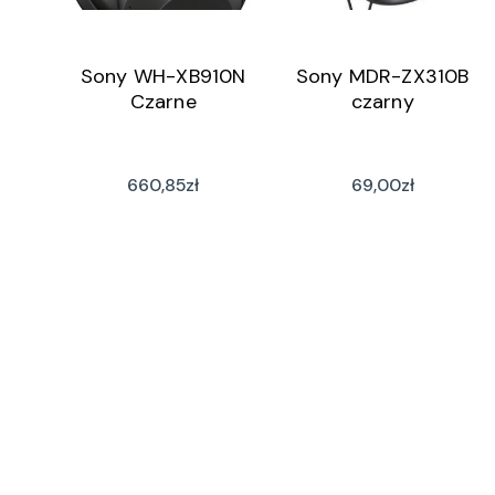
Sony WH-XB910N
Sony MDR-ZX310B
Czarne
czarny
660,85
zł
69,00
zł