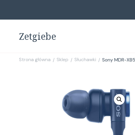
Zetgiebe
Strona główna
Sklep
Słuchawki
Sony MDR-XB
/
/
/