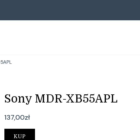
55APL
Sony MDR-XB55APL
137,00
zł
KUP