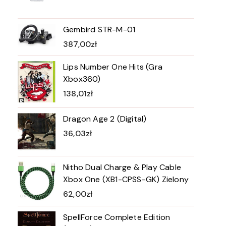
Gembird STR-M-01
387,00
zł
Lips Number One Hits (Gra
Xbox360)
138,01
zł
Dragon Age 2 (Digital)
36,03
zł
Nitho Dual Charge & Play Cable
Xbox One (XB1-CPSS-GK) Zielony
62,00
zł
SpellForce Complete Edition