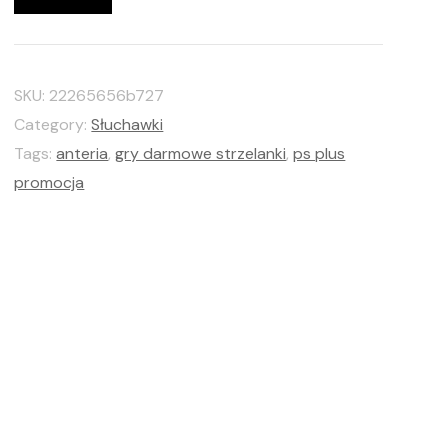
SKU:
22265656b727
Category:
Słuchawki
Tags:
anteria
,
gry darmowe strzelanki
,
ps plus
promocja