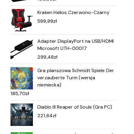
Kraken Helios Czerwono-Czarny
599,99
zł
Adapter DisplayPort na USB/HDMI
Microsoft UTH-00017
299,48
zł
Gra planszowa Schmidt Spiele Der
verzauberte Turm (wersja
niemiecka)
185,70
zł
Diablo III Reaper of Souls (Gra PC)
221,64
zł