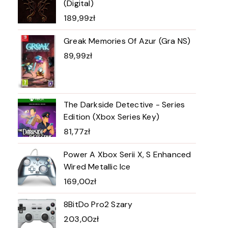
(Digital)
189,99
zł
Greak Memories Of Azur (Gra NS)
89,99
zł
The Darkside Detective - Series
Edition (Xbox Series Key)
81,77
zł
Power A Xbox Serii X, S Enhanced
Wired Metallic Ice
169,00
zł
8BitDo Pro2 Szary
203,00
zł