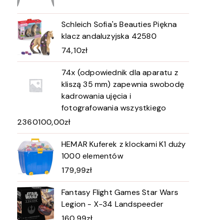
Schleich Sofia's Beauties Piękna
klacz andaluzyjska 42580
74,10
zł
74x (odpowiednik dla aparatu z
kliszą 35 mm) zapewnia swobodę
kadrowania ujęcia i
fotografowania wszystkiego
2360100,00
zł
HEMAR Kuferek z klockami K1 duży
1000 elementów
179,99
zł
Fantasy Flight Games Star Wars
Legion - X-34 Landspeeder
160,99
zł