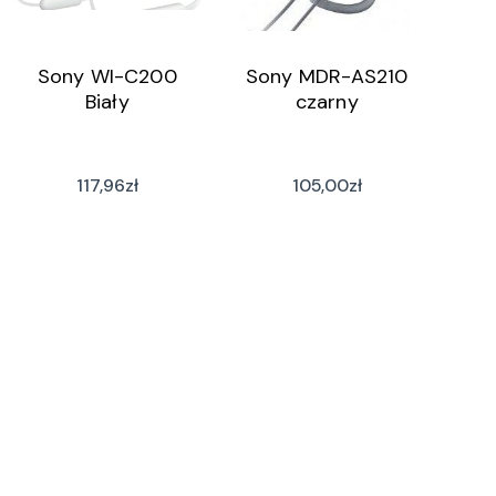
Sony WI-C200
Sony MDR-AS210
Biały
czarny
117,96
zł
105,00
zł