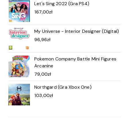
Let's Sing 2022 (Gra PS4)
167,00
zł
My Universe - Interior Designer (Digital)
96,96
zł
Pokemon Company Battle Mini Figures
Arcanine
79,00
zł
Northgard (Gra Xbox One)
103,00
zł