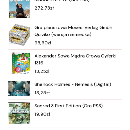
272,73
zł
Gra planszowa Moses. Verlag Gmbh
Quiziko (wersja niemiecka)
98,60
zł
Alexander Sowa Mądra Głowa Cyferki
1316
13,25
zł
Sherlock Holmes - Nemesis (Digital)
13,28
zł
Sacred 3 First Edition (Gra PS3)
19,90
zł