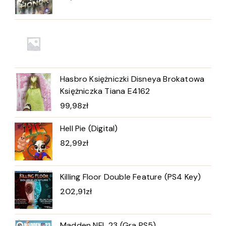
Hasbro Księżniczki Disneya Brokatowa
Księżniczka Tiana E4162
99,98
zł
Hell Pie (Digital)
82,99
zł
Killing Floor Double Feature (PS4 Key)
202,91
zł
Madden NFL 23 (Gra PS5)