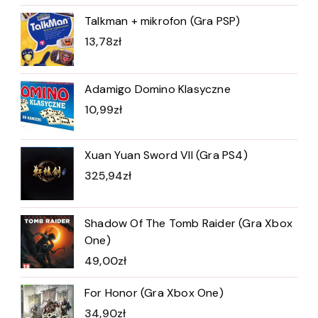
Talkman + mikrofon (Gra PSP)
13,78
zł
Adamigo Domino Klasyczne
10,99
zł
Xuan Yuan Sword VII (Gra PS4)
325,94
zł
Shadow Of The Tomb Raider (Gra Xbox
One)
49,00
zł
For Honor (Gra Xbox One)
34,90
zł