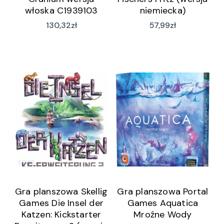
włoska C1939103
niemiecka)
130,32
zł
57,99
zł
Gra planszowa Skellig
Gra planszowa Portal
Games Die Insel der
Games Aquatica
Katzen: Kickstarter
Mroźne Wody