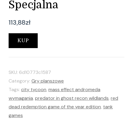
Specjalna
113,88
zł
KUP
SKU:
6d10773c1587
Category:
Gry planszowe
Tags:
city tycoon
,
mass effect andromeda
wymagania
,
predator in ghost recon wildlands
,
red
dead redemption game of the year edition
,
tank
games