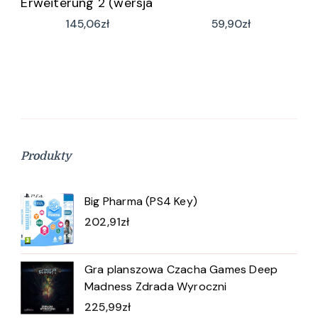
Erweiterung 2 (wersja
niemiecka)
145,06
zł
59,90
zł
Produkty
Big Pharma (PS4 Key)
202,91
zł
Gra planszowa Czacha Games Deep
Madness Zdrada Wyroczni
225,99
zł