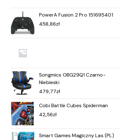
PowerA Fusion 2 Pro 151695401
458,86
zł
Songmics OBG29Q1 Czarno-
Niebieski
479,77
zł
Cobi Battle Cubes Spiderman
42,56
zł
Smart Games Magiczny Las (PL)