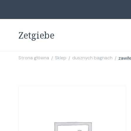
Zetgiebe
Strona główna
Sklep
dusznych bagnach
zawił
/
/
/