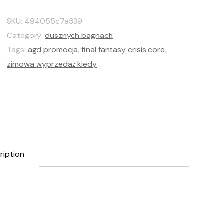
SKU:
494055c7a389
Category:
dusznych bagnach
Tags:
agd promocja
,
final fantasy crisis core
,
zimowa wyprzedaż kiedy
ription