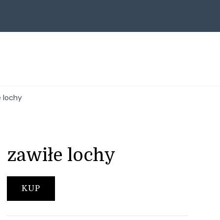
e lochy
zawiłe lochy
KUP