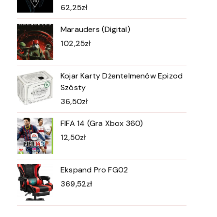
62,25
zł
Marauders (Digital)
102,25
zł
Kojar Karty Dżentelmenów Epizod
Szósty
36,50
zł
FIFA 14 (Gra Xbox 360)
12,50
zł
Ekspand Pro FG02
369,52
zł