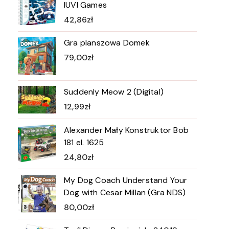
IUVI Games
42,86
zł
Gra planszowa Domek
79,00
zł
Suddenly Meow 2 (Digital)
12,99
zł
Alexander Mały Konstruktor Bob
181 el. 1625
24,80
zł
My Dog Coach Understand Your
Dog with Cesar Millan (Gra NDS)
80,00
zł