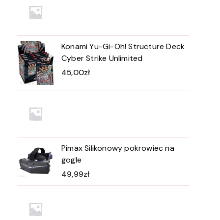
Konami Yu-Gi-Oh! Structure Deck
Cyber Strike Unlimited
45,00
zł
Pimax Silikonowy pokrowiec na
gogle
49,99
zł