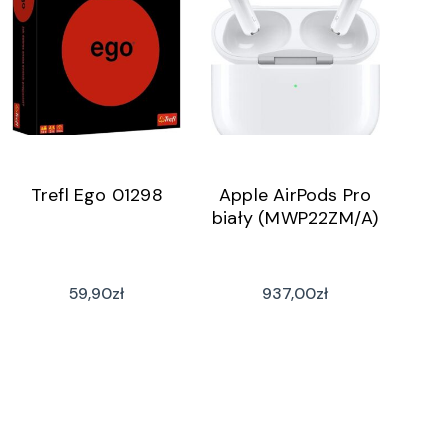
Trefl Ego 01298
Apple AirPods Pro
biały (MWP22ZM/A)
59,90
zł
937,00
zł