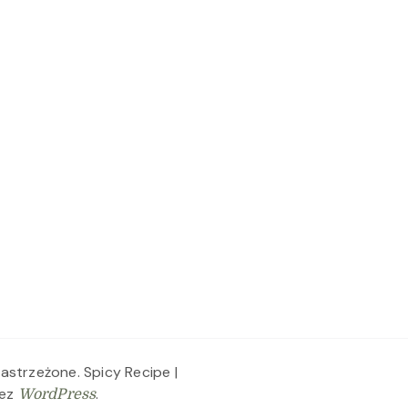
zastrzeżone.
Spicy Recipe |
zez
.
WordPress