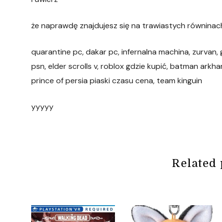
że naprawdę znajdujesz się na trawiastych równinac
quarantine pc, dakar pc, infernalna machina, zurvan, 
psn, elder scrolls v, roblox gdzie kupić, batman arkh
prince of persia piaski czasu cena, team kinguin
yyyyy
Related 