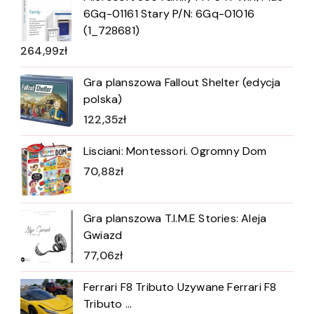
6Gq-01161 Stary P/N: 6Gq-01016
(1_728681)
264,99
zł
Gra planszowa Fallout Shelter (edycja
polska)
122,35
zł
Lisciani: Montessori. Ogromny Dom
70,88
zł
Gra planszowa T.I.M.E Stories: Aleja
Gwiazd
77,06
zł
Ferrari F8 Tributo Uzywane Ferrari F8
Tributo ...