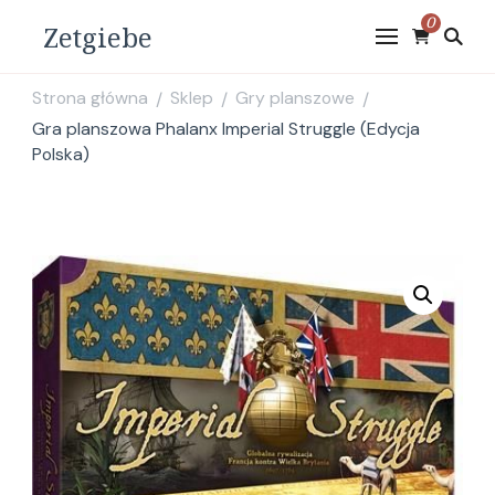
0
Zetgiebe
Strona główna
Sklep
Gry planszowe
/
/
/
Gra planszowa Phalanx Imperial Struggle (Edycja
Polska)