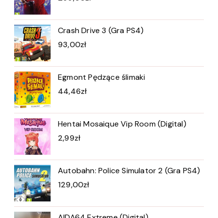
Crash Drive 3 (Gra PS4)
93,00
zł
Egmont Pędzące ślimaki
44,46
zł
Hentai Mosaique Vip Room (Digital)
2,99
zł
Autobahn: Police Simulator 2 (Gra PS4)
129,00
zł
AIDA64 Extreme (Digital)