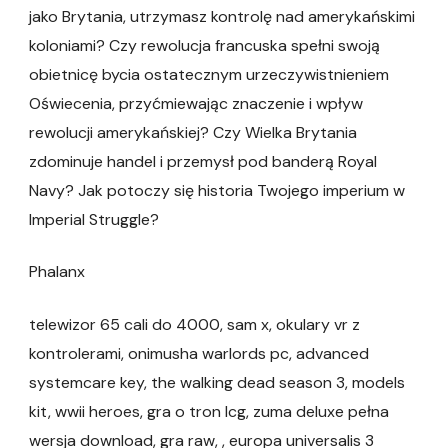
jako Brytania, utrzymasz kontrolę nad amerykańskimi
koloniami? Czy rewolucja francuska spełni swoją
obietnicę bycia ostatecznym urzeczywistnieniem
Oświecenia, przyćmiewając znaczenie i wpływ
rewolucji amerykańskiej? Czy Wielka Brytania
zdominuje handel i przemysł pod banderą Royal
Navy? Jak potoczy się historia Twojego imperium w
Imperial Struggle?
Phalanx
telewizor 65 cali do 4000, sam x, okulary vr z
kontrolerami, onimusha warlords pc, advanced
systemcare key, the walking dead season 3, models
kit, wwii heroes, gra o tron lcg, zuma deluxe pełna
wersja download, gra raw, , europa universalis 3