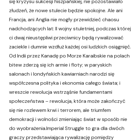
się kryzysu sukcesji hiszpańskiej, nie pozostawiało
złudzeń, że nowe stulecie będzie spokojne. Ale ani
Francja, ani Anglia nie mogły przewidzieć chaosu
nadchodzących lat: II wojny stuletniej, podczas której
ci dwaj nieustępliwi przeciwnicy będą rywalizować
zaciekle i dumnie wzdłuż każdej osi ludzkich osiągnięć.
Od Indii przez Kanadę po Morze Karaibskie na polach
bitew zderzą się ich armie i floty; w paryskich
salonach i londyńskich kawiarniach narodzi się
współczesna polityka i ekonomia całego świata; i
wreszcie rewolucja wstrząśnie fundamentami
społeczeństwa – rewolucja, która może zakończyć
się nie rozlewem krwi i terrorem, ale triumfem
demokracji i wolności zmieniając świat w sposób nie
do wyobrażenia.Imperial Struggle to gra dla dwóch
graczy przedstawiająca rywalizację pomiędzy