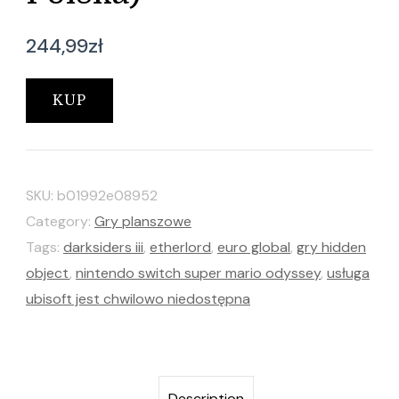
244,99
zł
KUP
SKU:
b01992e08952
Category:
Gry planszowe
Tags:
darksiders iii
,
etherlord
,
euro global
,
gry hidden
object
,
nintendo switch super mario odyssey
,
usługa
ubisoft jest chwilowo niedostępna
Description