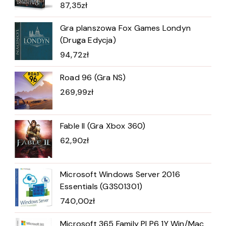
87,35
zł
Gra planszowa Fox Games Londyn
(Druga Edycja)
94,72
zł
Road 96 (Gra NS)
269,99
zł
Fable II (Gra Xbox 360)
62,90
zł
Microsoft Windows Server 2016
Essentials (G3S01301)
740,00
zł
Microsoft 365 Family Pl P6 1Y Win/Mac