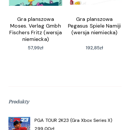
Gra planszowa
Gra planszowa
Moses. Verlag Gmbh
Pegasus Spiele Namiji
Fischers Fritz (wersja
(wersja niemiecka)
niemiecka)
57,99
zł
192,85
zł
Produkty
PGA TOUR 2K23 (Gra Xbox Series X)
299,00
zł