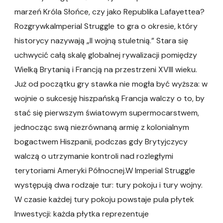
marzeń Króla Słońce, czy jako Republika Lafayettea?
RozgrywkaImperial Struggle to gra o okresie, który
historycy nazywają „II wojną stuletnią.” Stara się
uchwycić całą skalę globalnej rywalizacji pomiędzy
Wielką Brytanią i Francją na przestrzeni XVIII wieku.
Już od początku gry stawka nie mogła być wyższa: w
wojnie o sukcesję hiszpańską Francja walczy o to, by
stać się pierwszym światowym supermocarstwem,
jednocząc swą niezrównaną armię z kolonialnym
bogactwem Hiszpanii, podczas gdy Brytyjczycy
walczą o utrzymanie kontroli nad rozległymi
terytoriami Ameryki Północnej.W Imperial Struggle
występują dwa rodzaje tur: tury pokoju i tury wojny.
W czasie każdej tury pokoju powstaje pula płytek
Inwestycji: każda płytka reprezentuje