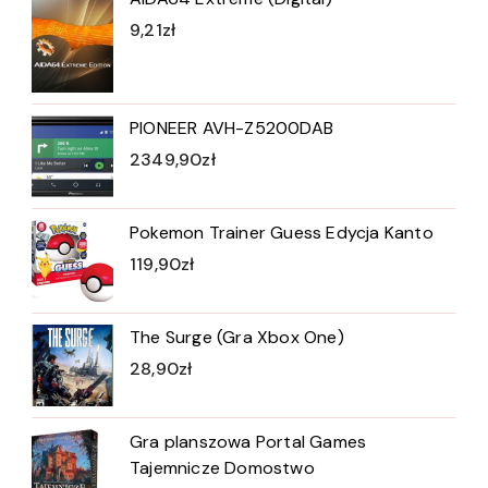
9,21
zł
PIONEER AVH-Z5200DAB
2349,90
zł
Pokemon Trainer Guess Edycja Kanto
119,90
zł
The Surge (Gra Xbox One)
28,90
zł
Gra planszowa Portal Games
Tajemnicze Domostwo