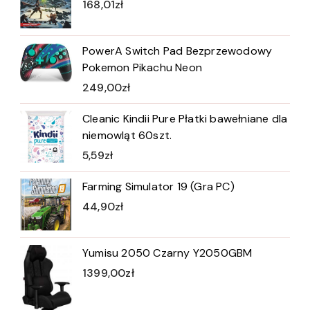
168,01
zł
PowerA Switch Pad Bezprzewodowy
Pokemon Pikachu Neon
249,00
zł
Cleanic Kindii Pure Płatki bawełniane dla
niemowląt 60szt.
5,59
zł
Farming Simulator 19 (Gra PC)
44,90
zł
Yumisu 2050 Czarny Y2050GBM
1399,00
zł