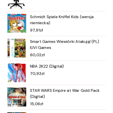
Schmidt Spiele Kniffel Kids (wersja
niemiecka)
97,91
zł
Smart Games Wiewiórki Atakują! (PL)
IUVI Games
60,02
zł
NBA 2K22 (Digital)
70,93
zł
STAR WARS Empire at War Gold Pack
(Digital)
15,06
zł