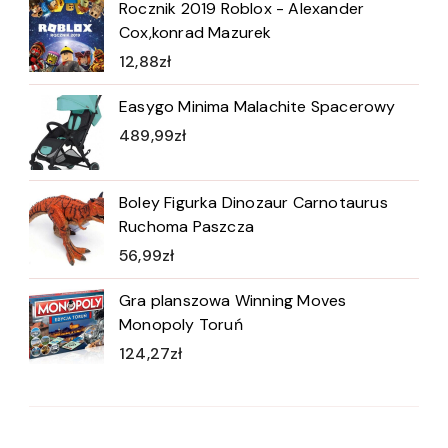
Rocznik 2019 Roblox - Alexander
Cox,konrad Mazurek
12,88
zł
Easygo Minima Malachite Spacerowy
489,99
zł
Boley Figurka Dinozaur Carnotaurus
Ruchoma Paszcza
56,99
zł
Gra planszowa Winning Moves
Monopoly Toruń
124,27
zł