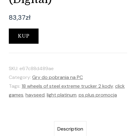
83,37
zł
KUP
SKU:
e67c88d489ae
Category:
Gry do pobrania na PC
Tags:
18 wheels of steel extreme trucker 2 kody
,
click
games
,
hayseed
,
light platinum
,
ps plus promocja
Description