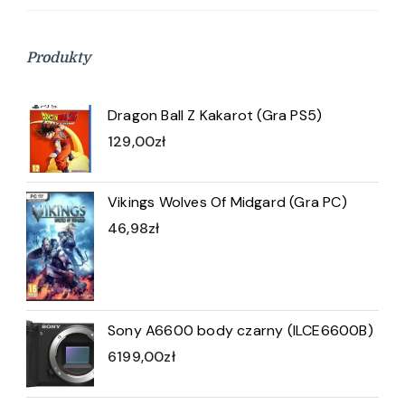
Produkty
Dragon Ball Z Kakarot (Gra PS5)
129,00
zł
Vikings Wolves Of Midgard (Gra PC)
46,98
zł
Sony A6600 body czarny (ILCE6600B)
6199,00
zł