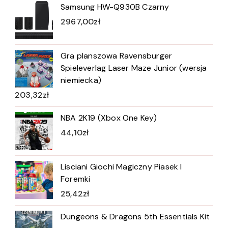
Samsung HW-Q930B Czarny
2967,00
zł
Gra planszowa Ravensburger
Spieleverlag Laser Maze Junior (wersja
niemiecka)
203,32
zł
NBA 2K19 (Xbox One Key)
44,10
zł
Lisciani Giochi Magiczny Piasek I
Foremki
25,42
zł
Dungeons & Dragons 5th Essentials Kit