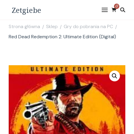
0
Zetgiebe
Strona główna
Sklep
Gry do pobrania na PC
/
/
/
Red Dead Redemption 2: Ultimate Edition (Digital)