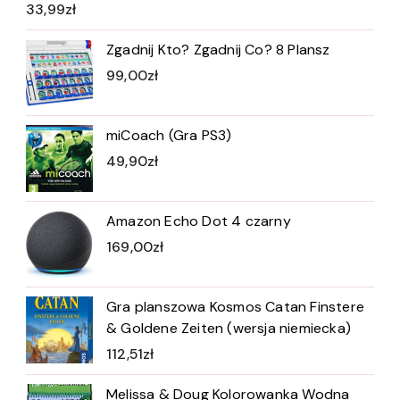
33,99
zł
Zgadnij Kto? Zgadnij Co? 8 Plansz
99,00
zł
miCoach (Gra PS3)
49,90
zł
Amazon Echo Dot 4 czarny
169,00
zł
Gra planszowa Kosmos Catan Finstere
& Goldene Zeiten (wersja niemiecka)
112,51
zł
Melissa & Doug Kolorowanka Wodna