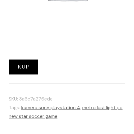
KUP
SKU:
3a6c7a276ede
Tags:
kamera sony playstation 4
,
metro last light pc
,
new star soccer game