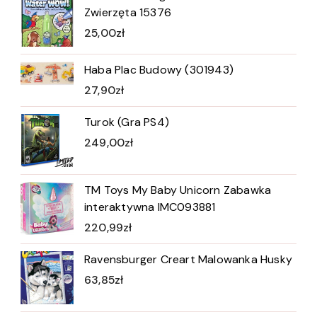
Zwierzęta 15376
25,00
zł
Haba Plac Budowy (301943)
27,90
zł
Turok (Gra PS4)
249,00
zł
TM Toys My Baby Unicorn Zabawka
interaktywna IMC093881
220,99
zł
Ravensburger Creart Malowanka Husky
63,85
zł