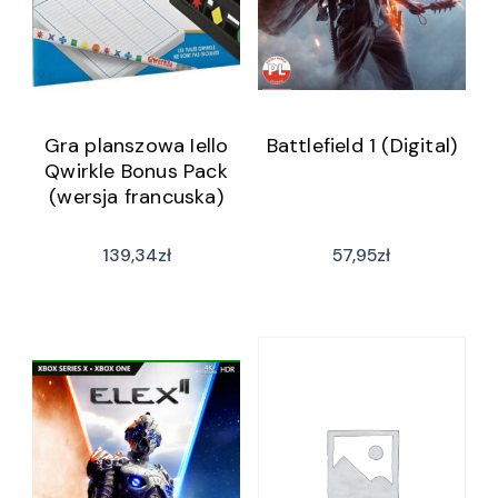
Gra planszowa Iello
Battlefield 1 (Digital)
Qwirkle Bonus Pack
(wersja francuska)
139,34
zł
57,95
zł