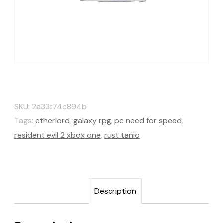
SKU:
2a33f74c894b
Tags:
etherlord
,
galaxy rpg
,
pc need for speed
,
resident evil 2 xbox one
,
rust tanio
Description