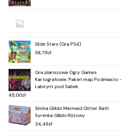
Slide Stars (Gra PS4)
58,79
zł
Gra planszowa Ogry Games
Kartografowie: Pakiet map Podmiasto -
Labirynt pod Sabek
45,00
zł
Simba Glibbi Mermaid Glitter Bath
Syrenka Glibbi Różowy
34,49
zł