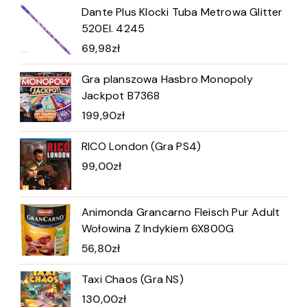
Dante Plus Klocki Tuba Metrowa Glitter
520El. 4245
69,98
zł
Gra planszowa Hasbro Monopoly
Jackpot B7368
199,90
zł
RICO London (Gra PS4)
99,00
zł
Animonda Grancarno Fleisch Pur Adult
Wołowina Z Indykiem 6X800G
56,80
zł
Taxi Chaos (Gra NS)
130,00
zł