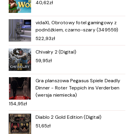
40,62
zł
vidaXL Obrotowy fotel gamingowy z
podnóżkiem, czarno-szary (349559)
522,93
zł
Chivalry 2 (Digital)
59,95
zł
Gra planszowa Pegasus Spiele Deadly
Dinner - Roter Teppich ins Verderben
(wersja niemiecka)
154,95
zł
Diablo 2 Gold Edition (Digital)
51,65
zł