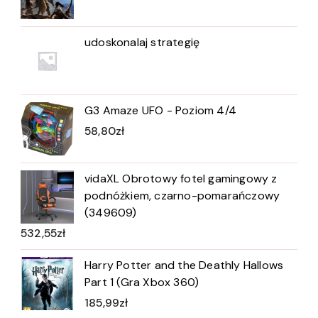
udoskonalaj strategię
G3 Amaze UFO - Poziom 4/4
58,80
zł
vidaXL Obrotowy fotel gamingowy z
podnóżkiem, czarno-pomarańczowy
(349609)
532,55
zł
Harry Potter and the Deathly Hallows
Part 1 (Gra Xbox 360)
185,99
zł