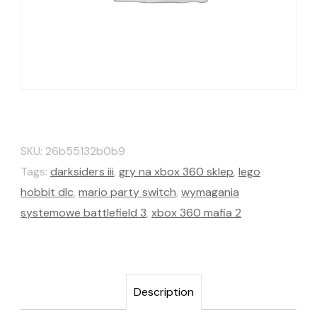
SKU:
26b55132b0b9
Tags:
darksiders iii
,
gry na xbox 360 sklep
,
lego
hobbit dlc
,
mario party switch
,
wymagania
systemowe battlefield 3
,
xbox 360 mafia 2
Description