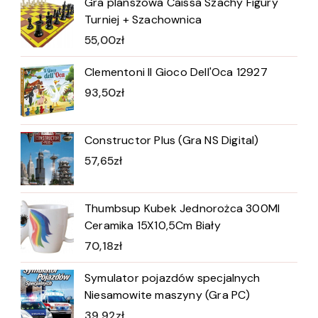
Gra planszowa Caissa Szachy Figury
Turniej + Szachownica
55,00
zł
Clementoni Il Gioco Dell'Oca 12927
93,50
zł
Constructor Plus (Gra NS Digital)
57,65
zł
Thumbsup Kubek Jednorożca 300Ml
Ceramika 15X10,5Cm Biały
70,18
zł
Symulator pojazdów specjalnych
Niesamowite maszyny (Gra PC)
39,92
zł