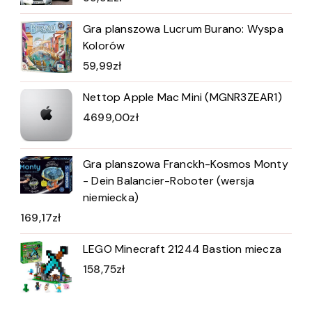
Gra planszowa Lucrum Burano: Wyspa
Kolorów
59,99
zł
Nettop Apple Mac Mini (MGNR3ZEAR1)
4699,00
zł
Gra planszowa Franckh-Kosmos Monty
- Dein Balancier-Roboter (wersja
niemiecka)
169,17
zł
LEGO Minecraft 21244 Bastion miecza
158,75
zł