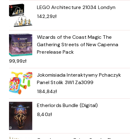
LEGO Architecture 21034 Londyn
142,29
zł
Wizards of the Coast Magic The
Gathering Streets of New Capenna
Prerelease Pack
99,99
zł
Jokomisiada Interaktywny Pchaczyk
Panel Stolik 3W1 Za3099
184,84
zł
Etherlords Bundle (Digital)
8,40
zł