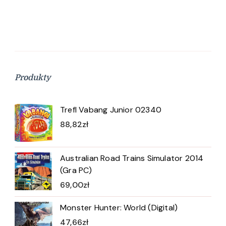
Produkty
Trefl Vabang Junior 02340
88,82
zł
Australian Road Trains Simulator 2014
(Gra PC)
69,00
zł
Monster Hunter: World (Digital)
47,66
zł