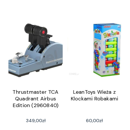
Thrustmaster TCA
LeanToys Wieża z
Quadrant Airbus
Klockami Robakami
Edition (2960840)
349,00
zł
60,00
zł