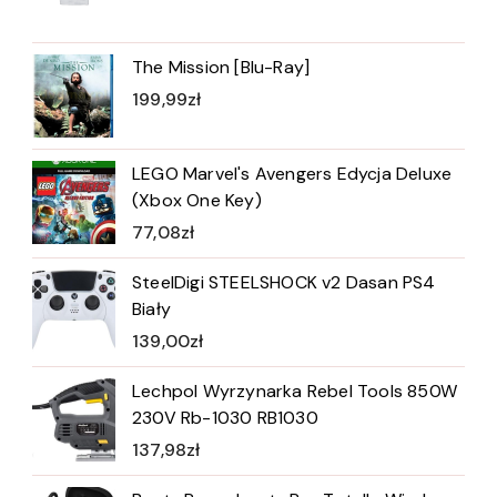
The Mission [Blu-Ray]
199,99
zł
LEGO Marvel's Avengers Edycja Deluxe
(Xbox One Key)
77,08
zł
SteelDigi STEELSHOCK v2 Dasan PS4
Biały
139,00
zł
Lechpol Wyrzynarka Rebel Tools 850W
230V Rb-1030 RB1030
137,98
zł