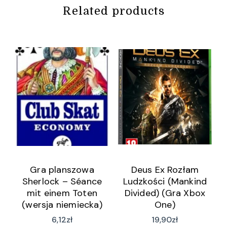
Related products
Gra planszowa
Deus Ex Rozłam
Sherlock – Séance
Ludzkości (Mankind
mit einem Toten
Divided) (Gra Xbox
(wersja niemiecka)
One)
(wersja niemiecka)
6,12
zł
19,90
zł