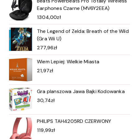
Beats Powerbeats Pro Totally Wireless
Earphones Czarne (MV6Y2EEA)
1304,00
zł
The Legend of Zelda: Breath of the Wild
(Gra Wii U)
277,96
zł
Wiem Lepiej: Wielkie Miasta
21,97
zł
Gra planszowa Jawa Bajki Kodowanka
30,74
zł
PHILIPS TAH4205RD CZERWONY
119,99
zł