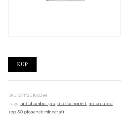
KUP
SKU:
b7ff2016d3ee
Tags:
antichamber gra
,
d c flashpoint
,
miscreated
,
top 30 piosenek minecraft