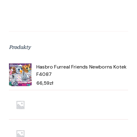
Produkty
Hasbro Furreal Friends Newborns Kotek
F4087
66,59
zł