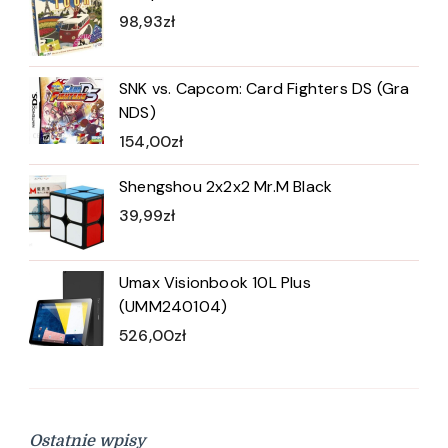
98,93
zł
SNK vs. Capcom: Card Fighters DS (Gra
NDS)
154,00
zł
Shengshou 2x2x2 Mr.M Black
39,99
zł
Umax Visionbook 10L Plus
(UMM240104)
526,00
zł
Ostatnie wpisy