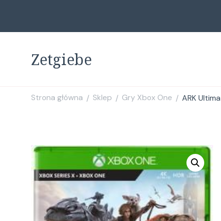
Zetgiebe
Strona główna
Sklep
Gry Xbox One
ARK Ultima
/
/
/