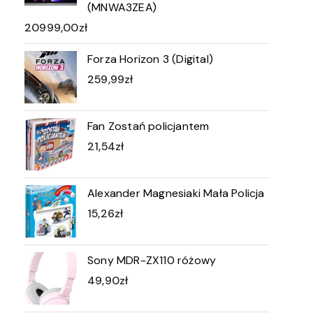
(MNWA3ZEA)
20999,00
zł
Forza Horizon 3 (Digital)
259,99
zł
Fan Zostań policjantem
21,54
zł
Alexander Magnesiaki Mała Policja
15,26
zł
Sony MDR-ZX110 różowy
49,90
zł