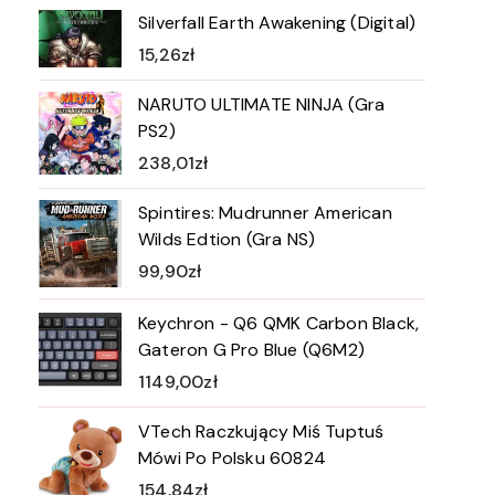
Silverfall Earth Awakening (Digital)
15,26
zł
NARUTO ULTIMATE NINJA (Gra
PS2)
238,01
zł
Spintires: Mudrunner American
Wilds Edtion (Gra NS)
99,90
zł
Keychron - Q6 QMK Carbon Black,
Gateron G Pro Blue (Q6M2)
1149,00
zł
VTech Raczkujący Miś Tuptuś
Mówi Po Polsku 60824
154,84
zł