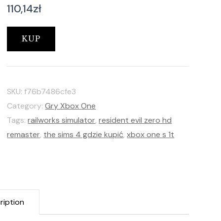
110,14
zł
KUP
SKU:
f76b7486cfe3
Category:
Gry Xbox One
Tags:
railworks simulator
,
resident evil zero hd
remaster
,
the sims 4 gdzie kupić
,
xbox one s 1t
ription