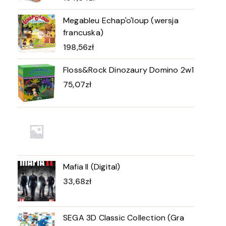
Megableu Echap'o'loup (wersja
francuska)
198,56
zł
Floss&Rock Dinozaury Domino 2w1
75,07
zł
Mafia II (Digital)
33,68
zł
SEGA 3D Classic Collection (Gra