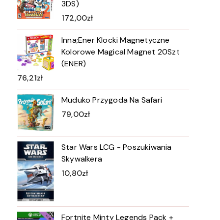
3DS)
172,00
zł
Inna;Ener Klocki Magnetyczne
Kolorowe Magical Magnet 20Szt
(ENER)
76,21
zł
Muduko Przygoda Na Safari
79,00
zł
Star Wars LCG - Poszukiwania
Skywalkera
10,80
zł
Fortnite Minty Legends Pack +