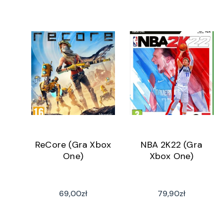
ReCore (Gra Xbox
NBA 2K22 (Gra
One)
Xbox One)
69,00
zł
79,90
zł