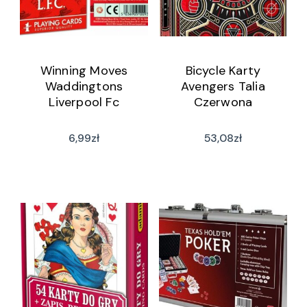
Winning Moves
Bicycle Karty
Waddingtons
Avengers Talia
Liverpool Fc
Czerwona
6,99
zł
53,08
zł