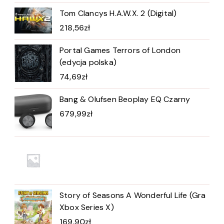
Tom Clancys H.A.W.X. 2 (Digital)
218,56
zł
Portal Games Terrors of London
(edycja polska)
74,69
zł
Bang & Olufsen Beoplay EQ Czarny
679,99
zł
Story of Seasons A Wonderful Life (Gra
Xbox Series X)
169,90
zł