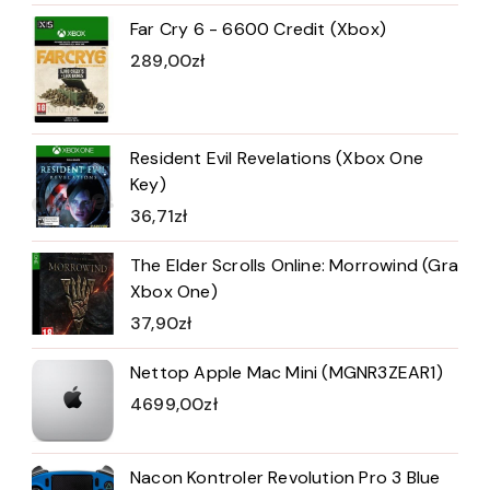
Far Cry 6 - 6600 Credit (Xbox)
289,00
zł
Resident Evil Revelations (Xbox One
Key)
36,71
zł
The Elder Scrolls Online: Morrowind (Gra
Xbox One)
37,90
zł
Nettop Apple Mac Mini (MGNR3ZEAR1)
4699,00
zł
Nacon Kontroler Revolution Pro 3 Blue