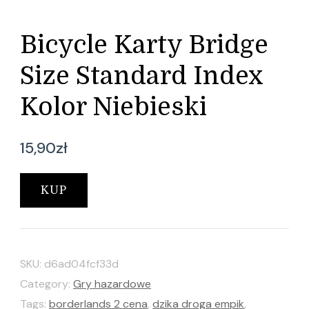
Bicycle Karty Bridge
Size Standard Index
Kolor Niebieski
15,90
zł
KUP
SKU:
d6ad04fcf33d
Category:
Gry hazardowe
Tags:
borderlands 2 cena
,
dzika droga empik
,