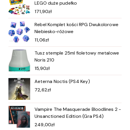
LEGO duże pudełko
171,90
zł
Rebel Komplet kości RPG Dwukolorowe
Niebiesko-różowe
11,06
zł
Tusz stemple 25ml fioletowy metalowe
Noris 210
15,90
zł
Aeterna Noctis (PS4 Key)
72,62
zł
Vampire The Masquerade Bloodlines 2 -
Unsanctioned Edition (Gra PS4)
249,00
zł