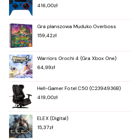
416,00
zł
Gra planszowa Muduko Overboss
159,42
zł
Warriors Orochi 4 (Gra Xbox One)
64,99
zł
Hell-Gamer Fotel C50 (C2394936B)
419,00
zł
ELEX (Digital)
15,37
zł