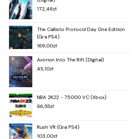
172,46
zł
The Callisto Protocol Day One Edition
(Gra PS4)
169,00
zł
Avorion Into The Rift (Digital)
45,10
zł
NBA 2K22 - 75000 VC (Xbox)
86,55
zł
Rush VR (Gra PS4)
103,00
zł