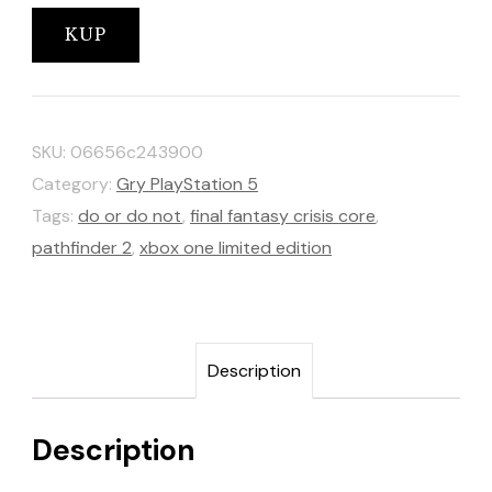
KUP
SKU:
06656c243900
Category:
Gry PlayStation 5
Tags:
do or do not
,
final fantasy crisis core
,
pathfinder 2
,
xbox one limited edition
Description
Description