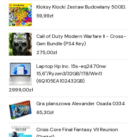
Kloksy Klocki Zestaw Budowlany 500El.
59,99
zł
Call of Duty Modern Warfare II - Cross-
Gen Bundle (PS4 Key)
275,00
zł
Laptop Hp Inc. 15s-eq2470nw
15,6"/Ryzen3/32GB/1TB/Win11
(6Q105EA102432GB)
2999,00
zł
Gra planszowa Alexander Osada 0334
65,30
zł
Crisis Core Final Fantasy VII Reunion
(Digital)