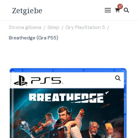
0
Zetgiebe
Strona główna
Sklep
Gry PlayStation 5
/
/
/
Breathedge (Gra PS5)