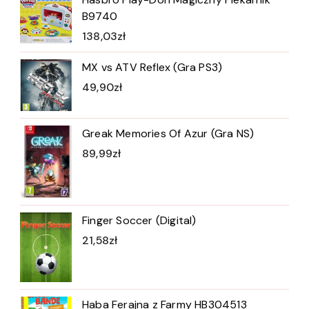
B9740
138,03
zł
MX vs ATV Reflex (Gra PS3)
49,90
zł
Greak Memories Of Azur (Gra NS)
89,99
zł
Finger Soccer (Digital)
21,58
zł
Haba Ferajna z Farmy HB304513