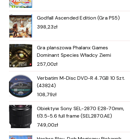
Godfall Ascended Edition (Gra PS5)
398,23
zł
Gra planszowa Phalanx Games
Dominant Species Władcy Ziemi
257,00
zł
Verbatim M-Disc DVD-R 4.7GB 10 Szt.
(43824)
108,79
zł
Obiektyw Sony SEL-2870 E28-70mm,
f/3.5-5.6 full frame (SEL2870.AE)
749,00
zł
Hasbro Play-Doh Magiczny Piekarnik