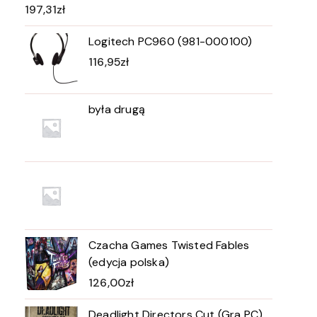
197,31
zł
Logitech PC960 (981-000100)
116,95
zł
była drugą
Czacha Games Twisted Fables
(edycja polska)
126,00
zł
Deadlight Directors Cut (Gra PC)