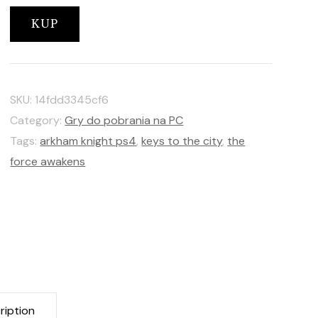
KUP
SKU:
14fdd3345cf6
Category:
Gry do pobrania na PC
Tags:
arkham knight ps4
,
keys to the city
,
the
force awakens
ription