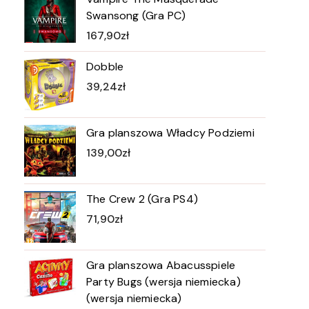
Swansong (Gra PC)
167,90
zł
Dobble
39,24
zł
Gra planszowa Władcy Podziemi
139,00
zł
The Crew 2 (Gra PS4)
71,90
zł
Gra planszowa Abacusspiele
Party Bugs (wersja niemiecka)
(wersja niemiecka)