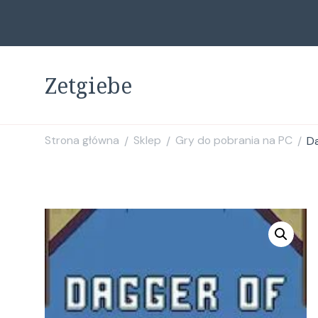
Zetgiebe
Strona główna
Sklep
Gry do pobrania na PC
Da
/
/
/