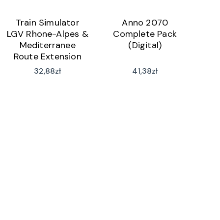
Train Simulator
Anno 2070
LGV Rhone-Alpes &
Complete Pack
Mediterranee
(Digital)
Route Extension
(Digital)
32,88
zł
41,38
zł