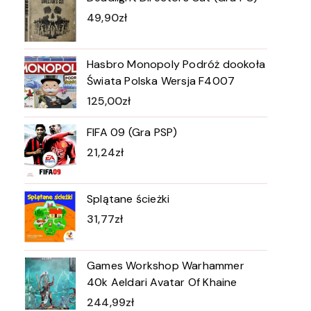
49,90
zł
Hasbro Monopoly Podróż dookoła
Świata Polska Wersja F4007
125,00
zł
FIFA 09 (Gra PSP)
21,24
zł
Splątane ścieżki
31,77
zł
Games Workshop Warhammer
40k Aeldari Avatar Of Khaine
244,99
zł