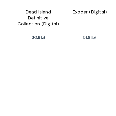
Dead Island
Exoder (Digital)
Definitive
Collection (Digital)
30,91
zł
51,84
zł