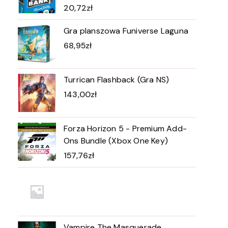
20,72
zł
Gra planszowa Funiverse Laguna
68,95
zł
Turrican Flashback (Gra NS)
143,00
zł
Forza Horizon 5 - Premium Add-
Ons Bundle (Xbox One Key)
157,76
zł
Vampire The Masquerade