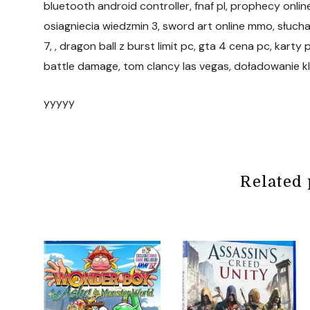
bluetooth android controller, fnaf pl, prophecy onlin
osiagniecia wiedzmin 3, sword art online mmo, słuchaw
7, , dragon ball z burst limit pc, gta 4 cena pc, kart
battle damage, tom clancy las vegas, doładowanie k
yyyyy
Related 