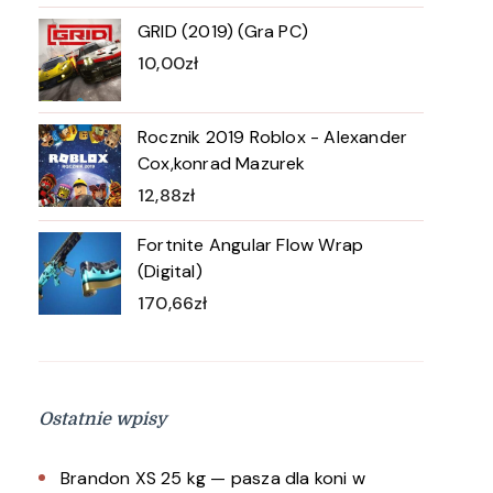
GRID (2019) (Gra PC)
10,00
zł
Rocznik 2019 Roblox - Alexander
Cox,konrad Mazurek
12,88
zł
Fortnite Angular Flow Wrap
(Digital)
170,66
zł
Ostatnie wpisy
Brandon XS 25 kg — pasza dla koni w