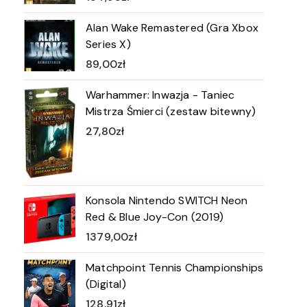
Alan Wake Remastered (Gra Xbox
Series X)
89,00
zł
Warhammer: Inwazja - Taniec
Mistrza Śmierci (zestaw bitewny)
27,80
zł
Konsola Nintendo SWITCH Neon
Red & Blue Joy-Con (2019)
1379,00
zł
Matchpoint Tennis Championships
(Digital)
128,91
zł