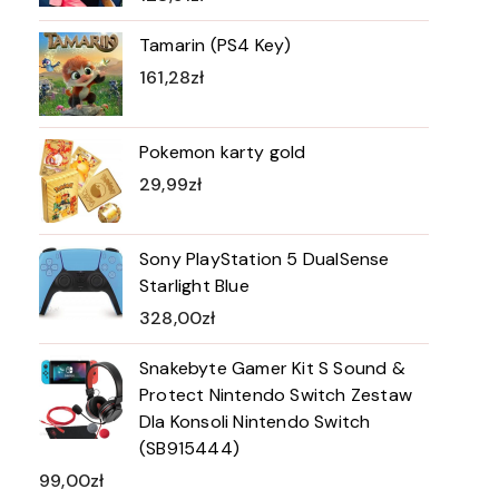
Tamarin (PS4 Key)
161,28
zł
Pokemon karty gold
29,99
zł
Sony PlayStation 5 DualSense
Starlight Blue
328,00
zł
Snakebyte Gamer Kit S Sound &
Protect Nintendo Switch Zestaw
Dla Konsoli Nintendo Switch
(SB915444)
99,00
zł