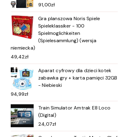
91,00
zł
Gra planszowa Noris Spiele
Spieleklassiker - 100
Spielmoglichkeiten
(Spielesammlung) (wersja
niemiecka)
49,42
zł
Aparat cyfrowy dla dzieci kotek
zabawka gry + karta pamięci 32GB
- Niebieski
94,99
zł
Train Simulator Amtrak E8 Loco
(Digital)
24,07
zł