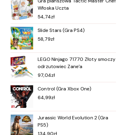
Gra planszowa Tactic Master Chef
Włoska Uczta
54,74
zł
Slide Stars (Gra PS4)
58,79
zł
LEGO Ninjago 71770 Złoty smoczy
odrzutowiec Zane’a
97,04
zł
Control (Gra Xbox One)
64,99
zł
Jurassic World Evolution 2 (Gra
PS5)
134,90
zł