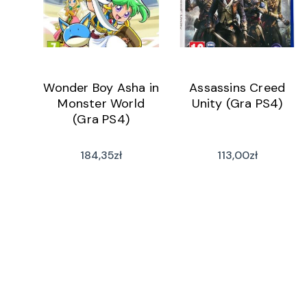
Wonder Boy Asha in
Assassins Creed
Monster World
Unity (Gra PS4)
(Gra PS4)
184,35
zł
113,00
zł