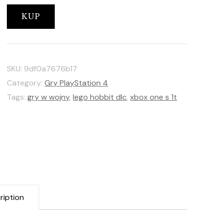
KUP
SKU:
9df0a7676b17
Category:
Gry PlayStation 4
Tags:
gry w wojny
,
lego hobbit dlc
,
xbox one s 1t
ription