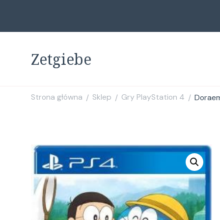
Zetgiebe
Strona główna
Sklep
Gry PlayStation 4
Doraem
/
/
/