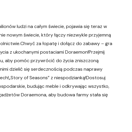
lionów ludzi na całym świecie, pojawia się teraz w
nie nowym świecie, który łączy niezwykle przyjemną
 rolnictwie.Chwyć za łopatę i dołącz do zabawy – gra
cia z ukochanymi postaciami Doraemon!Przejmij
u, aby pomóc przywrócić do życia zniszczoną
 nimi dzielić się serdecznością podczas naprawy
eech!„Story of Seasons” z niespodzianką!Dostosuj
gospodarskie, budując meble i odkrywając wszystko,
 gadżetów Doraemona, aby budowa farmy stała się