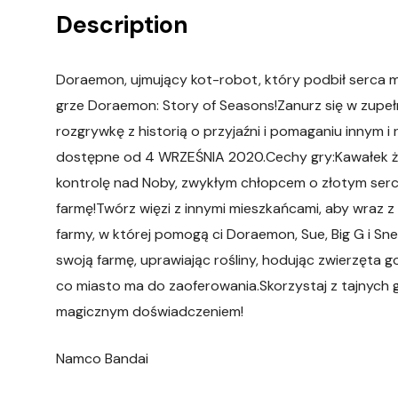
Description
Doraemon, ujmujący kot-robot, który podbił serca mi
grze Doraemon: Story of Seasons!Zanurz się w zupeł
rozgrywkę z historią o przyjaźni i pomaganiu innym i
dostępne od 4 WRZEŚNIA 2020.Cechy gry:Kawałek ży
kontrolę nad Noby, zwykłym chłopcem o złotym serc
farmę!Twórz więzi z innymi mieszkańcami, aby wraz z
farmy, w której pomogą ci Doraemon, Sue, Big G i Sn
swoją farmę, uprawiając rośliny, hodując zwierzęta 
co miasto ma do zaoferowania.Skorzystaj z tajnych
magicznym doświadczeniem!
Namco Bandai