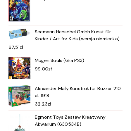
Seemann Henschel Gmbh Kunst für
Kinder / Art for Kids (wersja niemiecka)
67,51
zł
Mugen Souls (Gra PS3)
99,00
zł
Alexander Mały Konstruktor Buzzer 210
el. 1918
32,23
zł
Egmont Toys Zestaw Kreatywny
Akwarium (630534B)