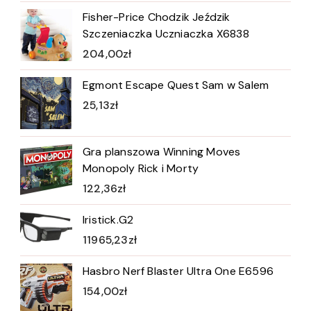
Fisher-Price Chodzik Jeździk
Szczeniaczka Uczniaczka X6838
204,00
zł
Egmont Escape Quest Sam w Salem
25,13
zł
Gra planszowa Winning Moves
Monopoly Rick i Morty
122,36
zł
Iristick.G2
11965,23
zł
Hasbro Nerf Blaster Ultra One E6596
154,00
zł