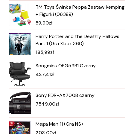
TM Toys Świnka Peppa Zestaw Kemping
+ Figurki (06389)
59,90
zł
Harry Potter and the Deathly Hallows
Part 1 (Gra Xbox 360)
185,99
zł
Songmics OBG59B1 Czarny
427,41
zł
Sony FDR-AX700B czarny
7549,00
zł
Mega Man 11 (Gra NS)
203,00
zł