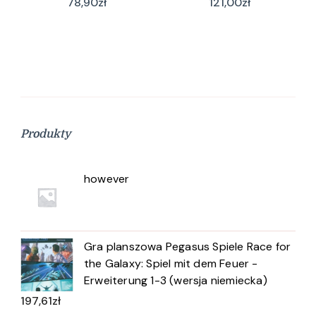
78,90
zł
121,00
zł
Produkty
however
Gra planszowa Pegasus Spiele Race for
the Galaxy: Spiel mit dem Feuer -
Erweiterung 1-3 (wersja niemiecka)
197,61
zł