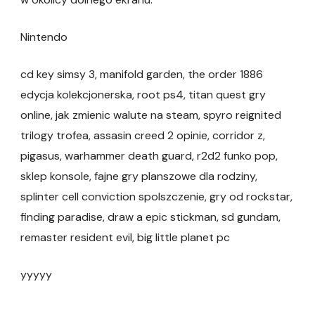
Nintendo
cd key simsy 3, manifold garden, the order 1886
edycja kolekcjonerska, root ps4, titan quest gry
online, jak zmienic walute na steam, spyro reignited
trilogy trofea, assasin creed 2 opinie, corridor z,
pigasus, warhammer death guard, r2d2 funko pop,
sklep konsole, fajne gry planszowe dla rodziny,
splinter cell conviction spolszczenie, gry od rockstar,
finding paradise, draw a epic stickman, sd gundam,
remaster resident evil, big little planet pc
yyyyy