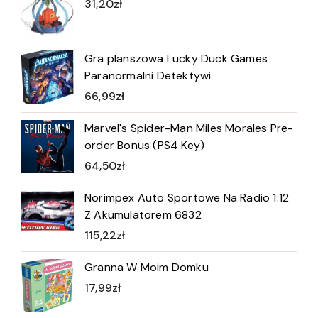
31,20
zł
Gra planszowa Lucky Duck Games
Paranormalni Detektywi
66,99
zł
Marvel's Spider-Man Miles Morales Pre-
order Bonus (PS4 Key)
64,50
zł
Norimpex Auto Sportowe Na Radio 1:12
Z Akumulatorem 6832
115,22
zł
Granna W Moim Domku
17,99
zł