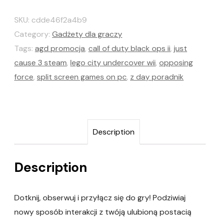
SKU:
cdde46f2a4b9
Category:
Gadżety dla graczy
Tags:
agd promocja
,
call of duty black ops ii
,
just
cause 3 steam
,
lego city undercover wii
,
opposing
force
,
split screen games on pc
,
z day poradnik
Description
Description
Dotknij, obserwuj i przyłącz się do gry! Podziwiaj
nowy sposób interakcji z twóją ulubioną postacią