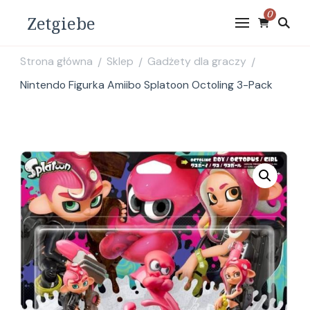
0
Zetgiebe
Strona główna
Sklep
Gadżety dla graczy
/
/
/
Nintendo Figurka Amiibo Splatoon Octoling 3-Pack