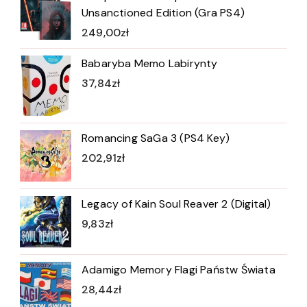
Unsanctioned Edition (Gra PS4)
249,00
zł
Babaryba Memo Labirynty
37,84
zł
Romancing SaGa 3 (PS4 Key)
202,91
zł
Legacy of Kain Soul Reaver 2 (Digital)
9,83
zł
Adamigo Memory Flagi Państw Świata
28,44
zł