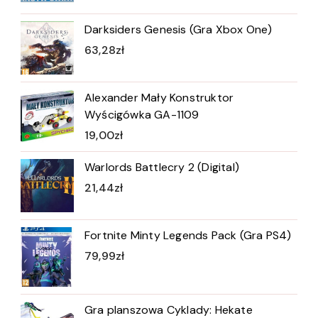
Darksiders Genesis (Gra Xbox One)
63,28
zł
Alexander Mały Konstruktor
Wyścigówka GA-1109
19,00
zł
Warlords Battlecry 2 (Digital)
21,44
zł
Fortnite Minty Legends Pack (Gra PS4)
79,99
zł
Gra planszowa Cyklady: Hekate