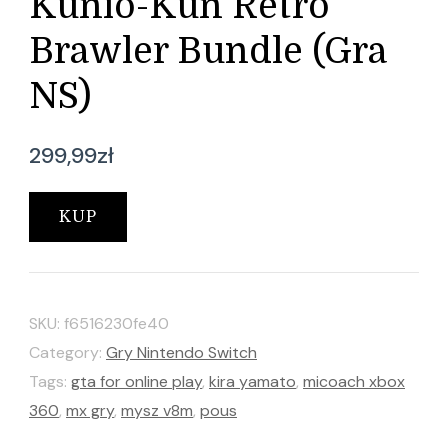
Kunio-Kun Retro
Brawler Bundle (Gra
NS)
299,99
zł
KUP
SKU:
f6516230fe40
Category:
Gry Nintendo Switch
Tags:
gta for online play
,
kira yamato
,
micoach xbox
360
,
mx gry
,
mysz v8m
,
pous