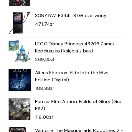
SONY NW-E394L 8 GB czerwony
471,74
zł
LEGO Disney Princess 43206 Zamek
Kopciuszka i księcia z bajki
269,35
zł
Aliens Fireteam Elite Into the Hive
Edition (Digital)
108,88
zł
Panzer Elite Action: Fields of Glory (Gra
PS2)
119,00
zł
Vampire The Masquerade Bloodlines 2 -