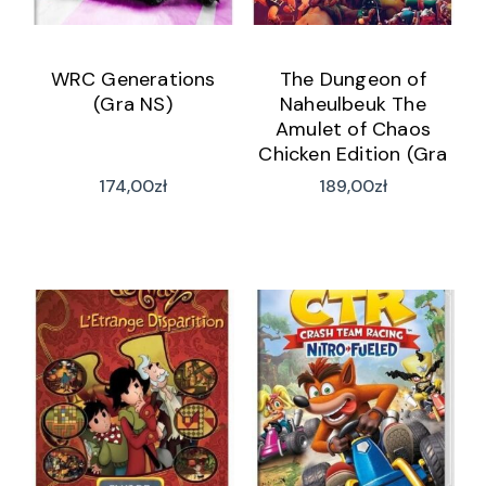
WRC Generations
The Dungeon of
(Gra NS)
Naheulbeuk The
Amulet of Chaos
Chicken Edition (Gra
NS)
174,00
zł
189,00
zł