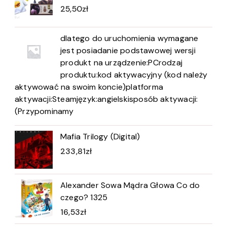
25,50
zł
dlatego do uruchomienia wymagane
jest posiadanie podstawowej wersji
produkt na urządzenie:PCrodzaj
produktu:kod aktywacyjny (kod należy
aktywować na swoim koncie)platforma
aktywacji:Steamjęzyk:angielskisposób aktywacji:
(Przypominamy
Mafia Trilogy (Digital)
233,81
zł
Alexander Sowa Mądra Głowa Co do
czego? 1325
16,53
zł