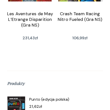
Les Aventures de May
Crash Team Racing
L’Etrange Disparition
Nitro Fueled (Gra NS)
(Gra NS)
231,43
zł
106,99
zł
Produkty
Punto (edycja polska)
21,62
zł