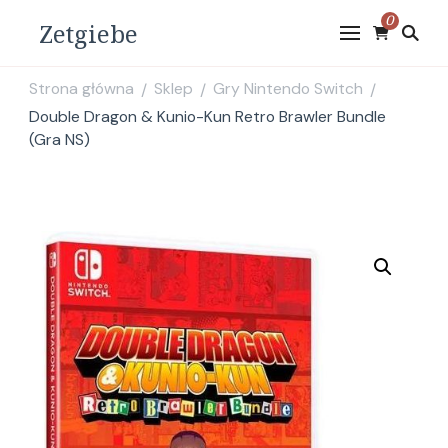
0
Zetgiebe
Strona główna
Sklep
Gry Nintendo Switch
/
/
/
Double Dragon & Kunio-Kun Retro Brawler Bundle
(Gra NS)