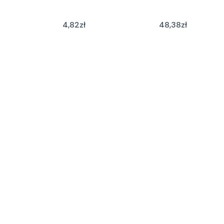
4,82
zł
48,38
zł