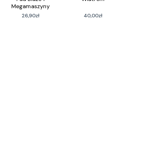
Megamaszyny
26,90
zł
40,00
zł