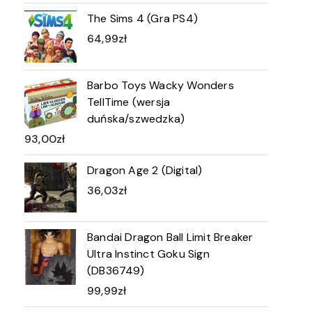
The Sims 4 (Gra PS4)
64,99
zł
Barbo Toys Wacky Wonders
TellTime (wersja
duńska/szwedzka)
93,00
zł
Dragon Age 2 (Digital)
36,03
zł
Bandai Dragon Ball Limit Breaker
Ultra Instinct Goku Sign
(DB36749)
99,99
zł