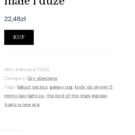
małe i duże
22,48
zł
KUP
SKU:
4dbcdca732d2
Category:
Gry dziecięce
Tags:
fallout tactics
,
galaxy rpg
,
kody do skyrim 5
,
metro last light pc
,
the lord of the rings legolas
,
trainz a new era