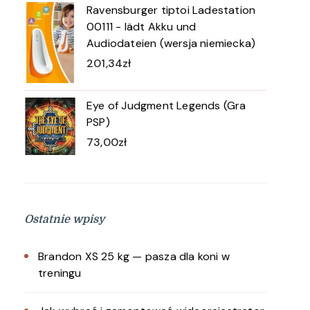
Ravensburger tiptoi Ladestation
00111 - lädt Akku und
Audiodateien (wersja niemiecka)
201,34
zł
Eye of Judgment Legends (Gra
PSP)
73,00
zł
Ostatnie wpisy
Brandon XS 25 kg — pasza dla koni w
treningu