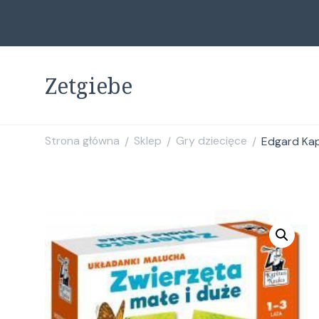
Zetgiebe
Strona główna
Sklep
Gry dziecięce
Edgard Kap
/
/
/