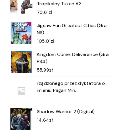
Tropikalny Tukan A3
73,61
zł
Jigsaw Fun Greatest Cities (Gra
NS)
105,01
zł
Kingdom Come: Deliverance (Gra
PS4)
55,99
zł
rządzonego przez dyktatora o
imieniu Pagan Min.
Shadow Warrior 2 (Digital)
14,64
zł