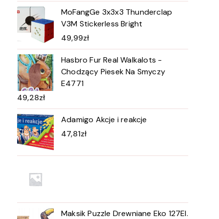
MoFangGe 3x3x3 Thunderclap
V3M Stickerless Bright
49,99
zł
Hasbro Fur Real Walkalots -
Chodzący Piesek Na Smyczy
E4771
49,28
zł
Adamigo Akcje i reakcje
47,81
zł
Maksik Puzzle Drewniane Eko 127El.