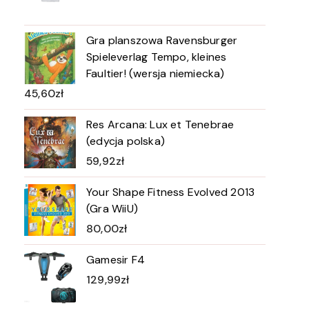
Gra planszowa Ravensburger
Spieleverlag Tempo, kleines
Faultier! (wersja niemiecka)
45,60
zł
Res Arcana: Lux et Tenebrae
(edycja polska)
59,92
zł
Your Shape Fitness Evolved 2013
(Gra WiiU)
80,00
zł
Gamesir F4
129,99
zł