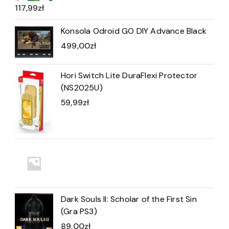
117,99
zł
Konsola Odroid GO DIY Advance Black
499,00
zł
Hori Switch Lite DuraFlexi Protector
(NS2025U)
59,99
zł
Dark Souls II: Scholar of the First Sin
(Gra PS3)
89,00
zł