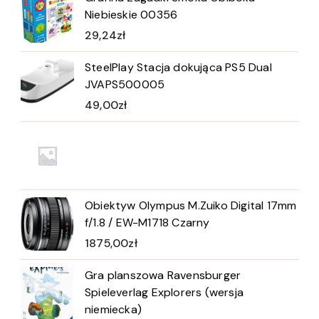
Niebieskie 00356
29,24
zł
SteelPlay Stacja dokująca PS5 Dual
JVAPS500005
49,00
zł
Obiektyw Olympus M.Zuiko Digital 17mm
f/1.8 / EW-M1718 Czarny
1875,00
zł
Gra planszowa Ravensburger
Spieleverlag Explorers (wersja
niemiecka)