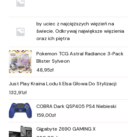
by uciec z najcięższych więzień na
świecie. Odkrywaj największe więzienia
oraz ich piętra
Pokemon TCG Astral Radiance 3-Pack
Blister Sylveon
48,95
zł
Just Play Kraina Lodu Ii Elsa Głowa Do Stylizacji
132,91
zł
COBRA Dark QSP405 PS4 Niebieski
159,00
zł
Gigabyte Z690 GAMING X