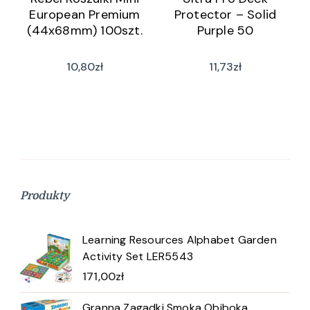
European Premium
Protector – Solid
(44x68mm) 100szt.
Purple 50
10,80
zł
11,73
zł
Produkty
Learning Resources Alphabet Garden
Activity Set LER5543
171,00
zł
Granna Zagadki Smoka Obiboka