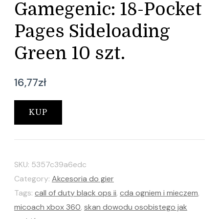
Gamegenic: 18-Pocket
Pages Sideloading
Green 10 szt.
16,77
zł
KUP
SKU:
5357c39a6edc
Category:
Akcesoria do gier
Tags:
call of duty black ops ii
,
cda ogniem i mieczem
,
micoach xbox 360
,
skan dowodu osobistego jak