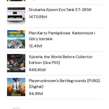
Drukarka Epson EcoTank ET-2856
1470,59
zł
Plan Karty Pamiątkowe. Karkonosze i
Góry Izerskie
12,49
zł
Syberia the World Before Collector
Edition (Gra PS5)
849,90
zł
Playerunknown's Battlegrounds (PUBG)
(Digital)
94,99
zł