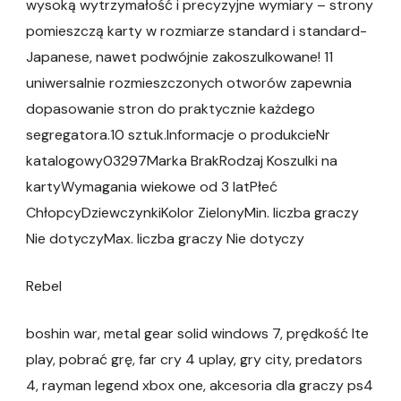
wysoką wytrzymałość i precyzyjne wymiary – strony
pomieszczą karty w rozmiarze standard i standard-
Japanese, nawet podwójnie zakoszulkowane! 11
uniwersalnie rozmieszczonych otworów zapewnia
dopasowanie stron do praktycznie każdego
segregatora.10 sztuk.Informacje o produkcieNr
katalogowy03297Marka BrakRodzaj Koszulki na
kartyWymagania wiekowe od 3 latPłeć
ChłopcyDziewczynkiKolor ZielonyMin. liczba graczy
Nie dotyczyMax. liczba graczy Nie dotyczy
Rebel
boshin war, metal gear solid windows 7, prędkość lte
play, pobrać grę, far cry 4 uplay, gry city, predators
4, rayman legend xbox one, akcesoria dla graczy ps4