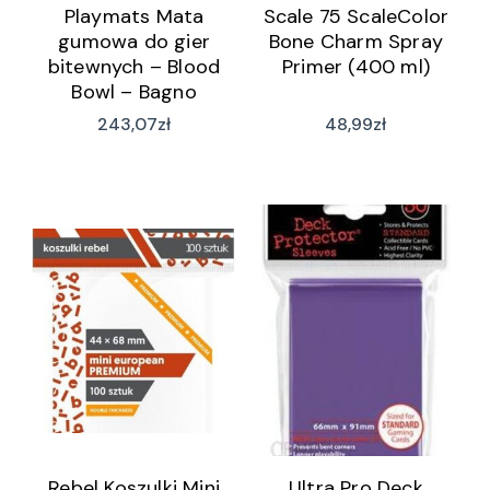
Playmats Mata
Scale 75 ScaleColor
gumowa do gier
Bone Charm Spray
bitewnych – Blood
Primer (400 ml)
Bowl – Bagno
39″x34″ / 101x86cm
243,07
zł
48,99
zł
(BB014)
Rebel Koszulki Mini
Ultra Pro Deck