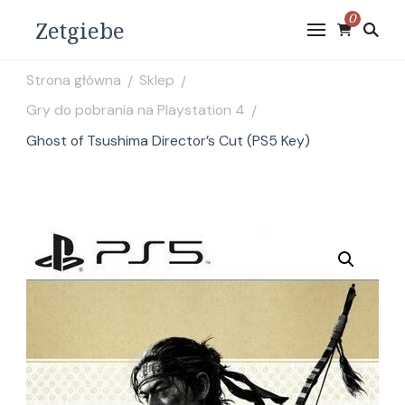
0
Zetgiebe
Strona główna
Sklep
/
/
Gry do pobrania na Playstation 4
/
Ghost of Tsushima Director’s Cut (PS5 Key)