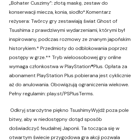
„Bohater Cuszimy”: złotą maskę, zestaw do
konserwacji miecza, konia, siodło*.Komentarz
reżysera: Twórcy gry zestawiają świat Ghost of
Tsushima z prawdziwymi wydarzeniami, którymi był
inspirowany, podczas rozmowy ze znanym japońskim
historykiem.* Przedmioty do odblokowania poprzez
postępy w grze.** Tryb wieloosobowej gry online
wymaga członkostwa w PlayStation®Plus. Opłata za
abonament PlayStation Plus pobierana jest cyklicznie
aż do anulowania. Obowiązują ograniczenia wiekowe.
Pełny regulamin: play.st/PSPlusTerms.
Odkryj starożytne piękno TsushimyWyjdź poza pole
bitwy, aby w niedostępny dotąd sposób
doświadczyć feudalnej Japonii. Ta tocząca się w
otwartym świecie przygodowa gra akcji pozwala