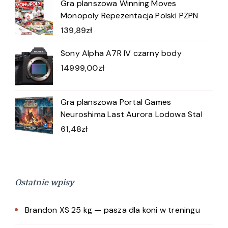
Gra planszowa Winning Moves
Monopoly Repezentacja Polski PZPN
139,89
zł
Sony Alpha A7R IV czarny body
14999,00
zł
Gra planszowa Portal Games
Neuroshima Last Aurora Lodowa Stal
61,48
zł
Ostatnie wpisy
Brandon XS 25 kg — pasza dla koni w treningu