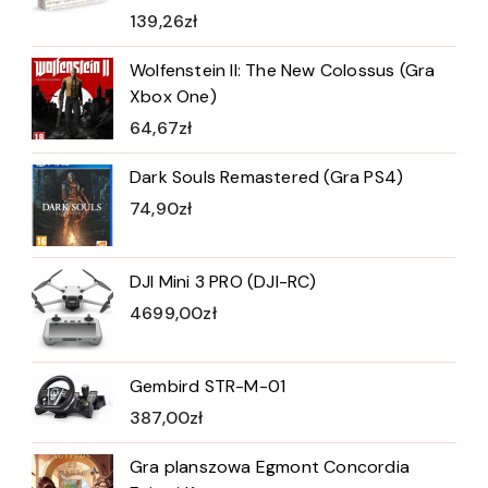
139,26
zł
Wolfenstein II: The New Colossus (Gra
Xbox One)
64,67
zł
Dark Souls Remastered (Gra PS4)
74,90
zł
DJI Mini 3 PRO (DJI-RC)
4699,00
zł
Gembird STR-M-01
387,00
zł
Gra planszowa Egmont Concordia