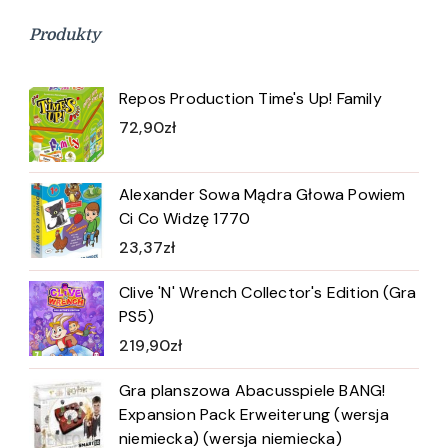
Produkty
Repos Production Time's Up! Family
72,90
zł
Alexander Sowa Mądra Głowa Powiem
Ci Co Widzę 1770
23,37
zł
Clive 'N' Wrench Collector's Edition (Gra
PS5)
219,90
zł
Gra planszowa Abacusspiele BANG!
Expansion Pack Erweiterung (wersja
niemiecka) (wersja niemiecka)