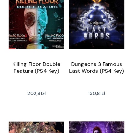
Killing Floor Double
Dungeons 3 Famous
Feature (PS4 Key)
Last Words (PS4 Key)
202,91
zł
130,81
zł