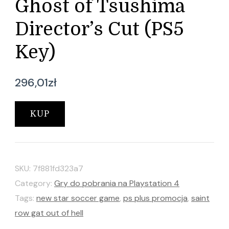
Ghost of Tsushima
Director’s Cut (PS5
Key)
296,01
zł
KUP
SKU:
7f881fd323a7
Category:
Gry do pobrania na Playstation 4
Tags:
new star soccer game
,
ps plus promocja
,
saint
row gat out of hell