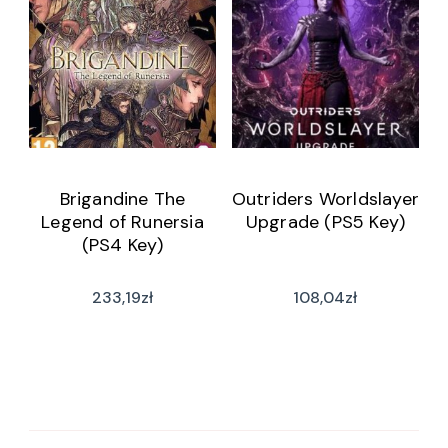
Brigandine The
Outriders Worldslayer
Legend of Runersia
Upgrade (PS5 Key)
(PS4 Key)
233,19
zł
108,04
zł