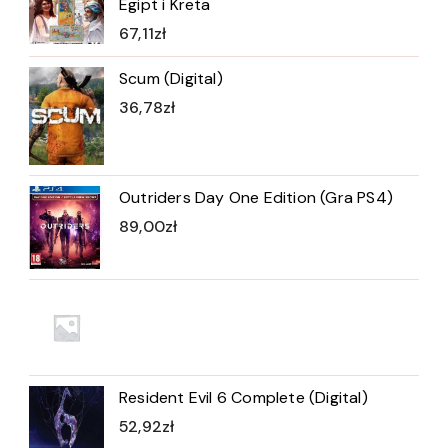
Egipt i Kreta
67,11
zł
Scum (Digital)
36,78
zł
Outriders Day One Edition (Gra PS4)
89,00
zł
Resident Evil 6 Complete (Digital)
52,92
zł